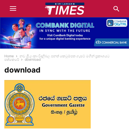
Home
නව ශ්‍රී ලංකා විදුලිබල පනත් කෙටුම්පත ගැසට් මගින් ප්‍රකාශයට
පත්කෙරේ
download
download