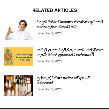
RELATED ARTICLES
විද්‍යුත් මාධ්‍ය විකාශන නියාමන අධිකාරී
පනත ලබන වසරේ සිට
December 8, 2023
නව ශ්‍රී ලංකා විදුලිබල පනත් කෙටුම්පත
ගැසට් මගින් ප්‍රකාශයට පත්කෙරේ
December 8, 2023
සුරාසැල් විවෘත කරන වේලාවේ
වෙනසක්
December 8, 2023