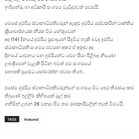
ඉංජිනේරු හා අධිකාරී සංගමය වැඩිදුරටත් පවසයි.
මෙසේ දුම්රිය ස්ථානාධිපතිවරුන් ඇතුළු දුම්රිය සේවකයින් වෘත්තිය
ක්‍රියාමාර්ගයක නිරත වීම හේතුවෙන්
අද (14) දිනයේ දුම්රිය ප්‍රමාදයන් සිදුවිය හැකි බවද දුම්රිය
ස්ථානාධිපති සංගමය පවසන අතර ඒ අනුව අද
දිනයේ ධාවනය වන දුම්රියන්ට වේග සීමා පිළිබඳ නියෝග
ලබාදීමෙන් වැළකී සිටින බවත් එම සංගමයේ
සභාපති සුමේධ සෝමරත්න පවසා තිබේ.
එසේම දුම්රිය ස්ථානාධිපතිවරුන්ගේ සංගමය මීට පෙර තීරණය කර
තිබුණේ ඉල්ලීම් කිහිපයක් මුල් කර
ගනිමින් ලබන 26 වනදා සිට තම රාජකාරීවලින් ඉවත් වීමටයි.
TAGS
featured