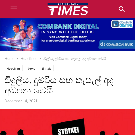
Home
Headlines
විදුලිය, දුම්රිය සහ තැපැල් අද අඩපන වෙයි
Headlines
News
Sinhala
විදුලිය, දුම්රිය සහ තැපැල් අද
අඩපන වෙයි
December 14, 2021