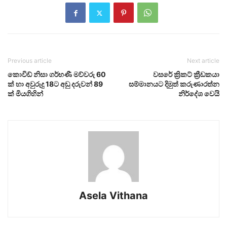
Previous article
Next article
කොවිඩ් නිසා ගර්භණී මව්වරු 60
වසරේ ක්‍රිකට් ක්‍රීඩකයා
ක් හා අවුරුදු 18ට අඩු දරුවන් 89
සම්මානයට දිමුත් කරුණාරත්න
ක් මියගිහින්
නිර්දේශ වෙයි
Asela Vithana