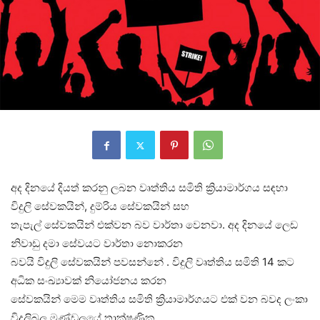
අද දිනයේ දියත් කරනු ලබන වෘත්තිය සමිති ක්‍රියාමාර්ගය සඳහා
විදුලි සේවකයින්, දුම්රිය සේවකයින් සහ
තැපැල් සේවකයින් එක්වන බව වාර්තා වෙනවා. අද දිනයේ ලෙඩ
නිවාඩු දමා සේවයට වාර්තා නොකරන
බවයි විදුලි සේවකයින් පවසන්නේ . විදුලි වෘත්තිය සමිති 14 කට
අධික සංඛ්‍යාවක් නියෝජනය කරන
සේවකයින් මෙම වෘත්තිය සමිති ක්‍රියාමාර්ගයට එක් වන බවද ලංකා
විදුලිබල මණ්ඩලයේ තාක්ෂණික