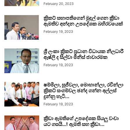
February 20, 2023
ක්‍රිකට් සභාපතිගෙන් මුදල් ගෙන ක්‍රීඩා
ඇමතිව අන්දන උපදේශක බහිරවයෙක්
February 19, 2023
ශ්‍රී ලංකා ක්‍රිකට් ප්‍රධාන විධායක නිලධාරී
ඈෂ්ලි ද සිල්වා මිනිස් ජාවාරමක
February 19, 2023
ෂම්මිලා, සුජීවලා, මොහාන්ලා, රවීන්ලා
ක්‍රිකට් සංගම්වල ඡන්ද ගන්න අල්ලස්
දුන්නු හැටි...
February 19, 2023
ක්‍රීඩා ඇමතිගේ උපදේශක සියලු වංචා
යට ගසයි…! ඇමති සහ ක්‍රීඩා...