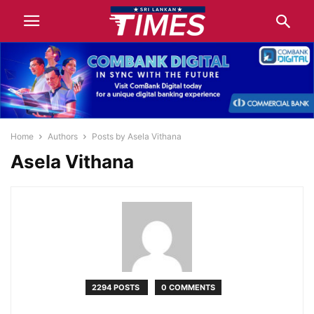
Home
Authors
Posts by Asela Vithana
Asela Vithana
2294 POSTS
0 COMMENTS