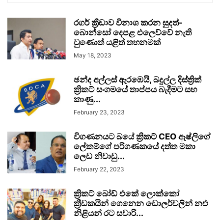
රගර් ක්‍රීඩාව විනාශ කරන සුදත්-
බොන්සෝ දෙපළ එලෙව්වේ නැති
වුණොත් යළිත් තහනමක්
May 18, 2023
ඡන්ද අල්ලස් ඇරඹෙයි, බදුල්ල දිස්ත්‍රික්
ක්‍රිකට් සංගමයේ තාප්පය බැදීමට සහ
කාණු...
February 23, 2023
විගණනයට බයේ ක්‍රිකට් CEO ඈෂ්ලිගේ
ලේකම්ගේ පරිගණකයේ දත්ත මකා
ලෙඩ නිවාඩු...
February 22, 2023
ක්‍රිකට් බෝඩ් එකේ ලොක්කෝ
ක්‍රීඩකයින් ගෙනෙන ඩොලර්වලින් නළු
නිළියන් රට සවාරි...