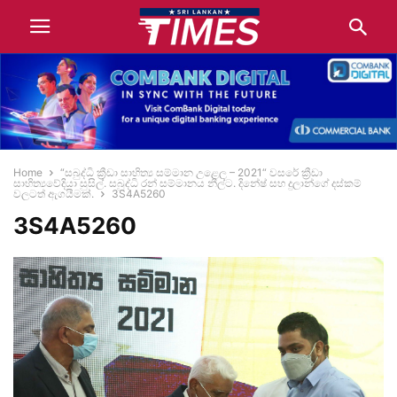
Home
“සබුද්ධි ක්‍රීඩා සාහිත්‍ය සම්මාන උළෙල – 2021“ වසරේ ක්‍රීඩා
සාහිත්‍ය‍වේදියා සුසිල්. සබුද්ධි රන් සම්මානය නීල්ට. දිනේෂ් සහ දුලාන්ගේ දස්කම්
වලටත් ඇගයීමක්.
3S4A5260
3S4A5260