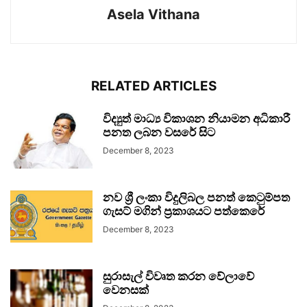
Asela Vithana
RELATED ARTICLES
විද්‍යුත් මාධ්‍ය විකාශන නියාමන අධිකාරී
පනත ලබන වසරේ සිට
December 8, 2023
නව ශ්‍රී ලංකා විදුලිබල පනත් කෙටුම්පත
ගැසට් මගින් ප්‍රකාශයට පත්කෙරේ
December 8, 2023
සුරාසැල් විවෘත කරන වේලාවේ
වෙනසක්