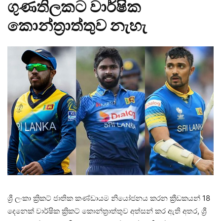
ගුණතිලකට වාර්ෂික
කොන්ත‍්‍රාත්තුව නැහැ
ශ්‍රී ලංකා ක්‍රිකට් ජාතික කණ්ඩායම නියෝජනය කරන ක්‍රීඩකයන් 18
දෙනෙක් වාර්ෂික ක්‍රිකට් කොන්ත්‍රාත්තුව අත්සන් කර ඇති අතර, ශ්‍රී