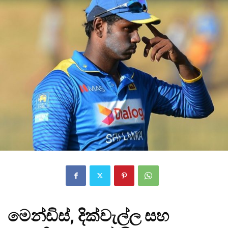
මෙන්ඩිස්, දික්වැල්ල සහ