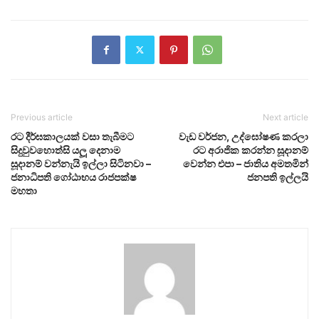
Previous article
Next article
රට දීර්ඝකාලයක් වසා තැබීමට
වැඩ වර්ජන, උද්ඝෝෂණ කරලා
සිදුවුවහොත්සි යලූ‍ දෙනාම
රට අරාජික කරන්න සූදානම්
සූදානම් වන්නැයි ඉල්ලා සිටිනවා –
වෙන්න එපා – ජාතිය අමතමින්
ජනාධිපති ගෝඨාභය රාජපක්ෂ
ජනපති ඉල්ලයි
මහතා