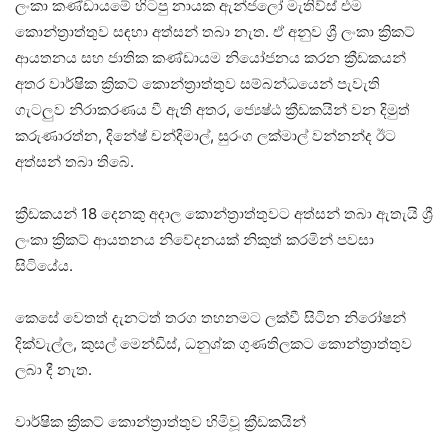
ලංකා කණ්ඩායමේ හිටපු නායක ඇන්ජලෝ මැතිව්ස් එම
කොන්ත්‍රාත්තුව සඳහා අත්සන් තබා නැත. ඒ අනුව ශ්‍රී ලංකා ක්‍රිකට්
ආයතනය සහ ජාතික කණ්ඩායම නියෝජනය කරන ක්‍රීඩකයන්
අතර වාර්ෂික ක්‍රිකට් කොන්ත්‍රාත්තුව සම්බන්ධයෙන් පැවැති
ගැටලුව නිරාකරණය වී ඇති අතර, ජ්‍යෙෂ්ඨ ක්‍රීඩකයින් වන දිමුත්
කරුණාරත්න, දිනේෂ් චන්දිමාල්, සුරංග ලක්මාල් වන්නන්ද ඊට
අත්සන් තබා තිබේ.
ක්‍රීඩකයන් 18 දෙනකු අදාල කොන්ත්‍රාත්තුවට අත්සන් තබා ඇතැයි ශ්‍රී
ලංකා ක්‍රිකට් ආයතනය නිවේදනයක් නිකුත් කරමින් පවසා
සිටියේය.
කෙසේ වෙතත් දැනටත් තරග තහනමට ලක්වී සිටින නිරෝෂන්
දික්වැල්ල, කුසල් මෙන්ඩිස්, ධනුශ්ක ගුණතිලකට කොන්ත‍්‍රාත්තුව
ලබා දී නැත.
වාර්ෂික ක්‍රිකට් කොන්ත්‍රාත්තුව හිමිවූ ක්‍රීඩකයින්