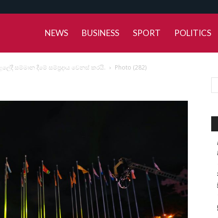
NEWS
BUSINESS
SPORT
POLITICS
ී සම්මාන දීමේ සම්ප්‍රදාය වෙනස් කරයි.
Photo (282)