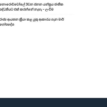
නොරොච්චෝලේ 3වන ජනන යන්ත්‍රය ජාතික
පද්ධතියට එක් කරන්නේ නැහැ – ලංවිම
රාජ්‍ය ආයතන ක්‍රියා කළ යුතු ආකාරය ගැන මාර්
ගෝපදේශ