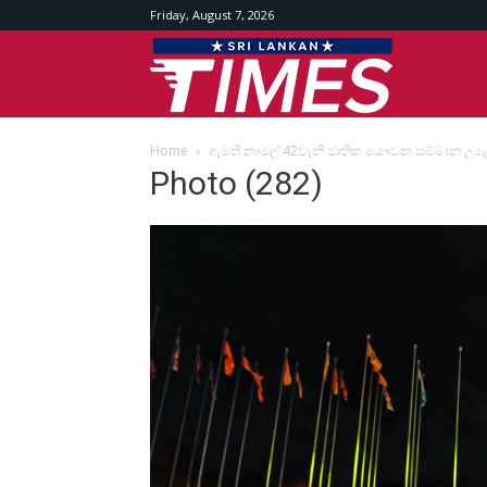
Friday, August 7, 2026
Srilankan
Home
ඇමති නාමල් 42වැනි ජාතික යෞවන සම්මාන උළෙලේද
Times
Photo (282)