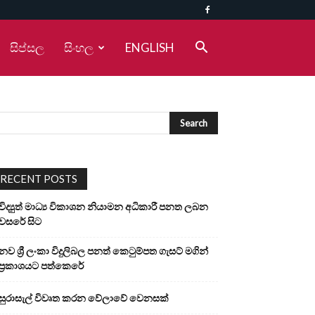
සිප්සල
සිංහල
ENGLISH
RECENT POSTS
විද්‍යුත් මාධ්‍ය විකාශන නියාමන අධිකාරී පනත ලබන
වසරේ සිට
නව ශ්‍රී ලංකා විදුලිබල පනත් කෙටුම්පත ගැසට් මගින්
ප්‍රකාශයට පත්කෙරේ
සුරාසැල් විවෘත කරන වේලාවේ වෙනසක්