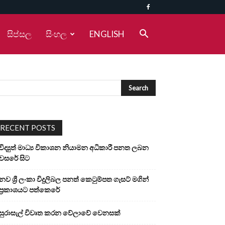
සිප්සල
සිංහල
ENGLISH
RECENT POSTS
විද්‍යුත් මාධ්‍ය විකාශන නියාමන අධිකාරී පනත ලබන
වසරේ සිට
නව ශ්‍රී ලංකා විදුලිබල පනත් කෙටුම්පත ගැසට් මගින්
ප්‍රකාශයට පත්කෙරේ
සුරාසැල් විවෘත කරන වේලාවේ වෙනසක්