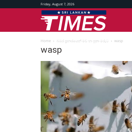
Friday, August 7, 2026
Srilankan
Home
බඹර ප්‍රහාරයෙන් මව හා පුතා මරුට
wasp
Times
wasp