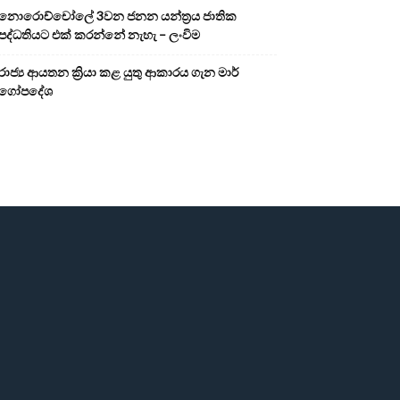
නොරොච්චෝලේ 3වන ජනන යන්ත්‍රය ජාතික
පද්ධතියට එක් කරන්නේ නැහැ – ලංවිම
රාජ්‍ය ආයතන ක්‍රියා කළ යුතු ආකාරය ගැන මාර්
ගෝපදේශ