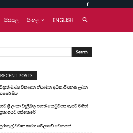
සිප්සල
සිංහල
ENGLISH
RECENT POSTS
විද්‍යුත් මාධ්‍ය විකාශන නියාමන අධිකාරී පනත ලබන
වසරේ සිට
නව ශ්‍රී ලංකා විදුලිබල පනත් කෙටුම්පත ගැසට් මගින්
ප්‍රකාශයට පත්කෙරේ
සුරාසැල් විවෘත කරන වේලාවේ වෙනසක්