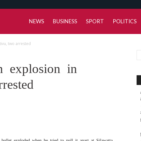
NEWS
BUSINESS
SPORT
POLITICS
tivu, two arrested
n explosion in
rrested
bullet exploded when he tried to pull it apart at Silawatta