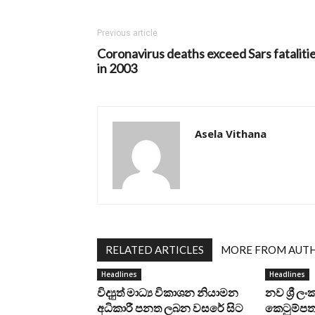
Previous article
Coronavirus deaths exceed Sars fataliti
in 2003
Asela Vithana
RELATED ARTICLES
MORE FROM AUT
Headlines
Headlines
විද්‍යුත් මාධ්‍ය විකාශන නියාමන
නව ශ්‍රී ල
අධිකාරී පනත ලබන වසරේ සිට
කෙටුම්පත 