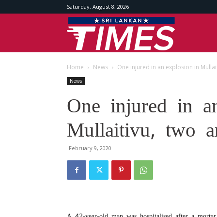
Saturday, August 8, 2026
Srilankan
Home
News
One injured in an explosion in Mullai
Times
News
One injured in a
Mullaitivu, two a
February 9, 2020
A 42-year-old man was hospitalised after a mortar 