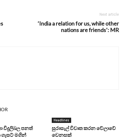
Next article
es
‘India a relation for us, while other
nations are friends’: MR
HOR
Headlines
ංකා විදුලිබල පනත්
සුරාසැල් විවෘත කරන වේලාවේ
ගැසට් මගින්
වෙනසක්