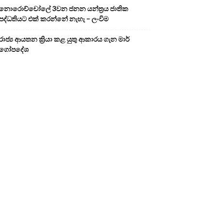
නොරොච්චෝලේ 3වන ජනන යන්ත්‍රය ජාතික
පද්ධතියට එක් කරන්නේ නැහැ – ලංවිම
රාජ්‍ය ආයතන ක්‍රියා කළ යුතු ආකාරය ගැන මාර්
ගෝපදේශ