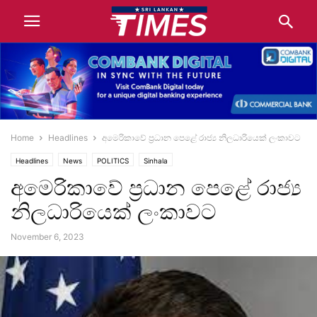
Home
Headlines
අමෙරිකාවේ ප්‍රධාන පෙළේ රාජ්‍ය නිලධාරියෙක් ලංකාවට
Headlines
News
POLITICS
Sinhala
අමෙරිකාවේ ප්‍රධාන පෙළේ රාජ්‍ය
නිලධාරියෙක් ලංකාවට
November 6, 2023