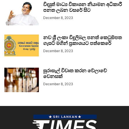
විද්‍යුත් මාධ්‍ය විකාශන නියාමන අධිකාරී
පනත ලබන වසරේ සිට
December 8, 2023
නව ශ්‍රී ලංකා විදුලිබල පනත් කෙටුම්පත
ගැසට් මගින් ප්‍රකාශයට පත්කෙරේ
December 8, 2023
සුරාසැල් විවෘත කරන වේලාවේ
වෙනසක්
December 8, 2023