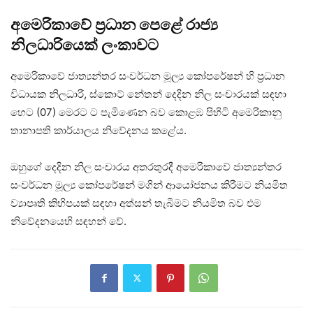
අමෙරිකාවේ ප්‍රධාන පෙළේ රාජ්‍ය
නිලධාරියෙක් ලංකාවට
අමෙරිකාවේ ජාත්‍යන්තර සංවර්ධන මූල්‍ය කෝපරේෂන් හි ප්‍රධාන
විධායක නිලධාරී, ස්කොට් නේතන් දෙදින නිල සංචාරයක් සඳහා
හෙට (07) මෙරට ට පැමිණෙන බව කොළඹ පිහිටි අමෙරිකානු
තානාපති කාර්යාලය නිවේදනය කළේය.
ඔහුගේ දෙදින නිල සංචාරය අතරතුරදී අමෙරිකාවේ ජාත්‍යන්තර
සංවර්ධන මූල්‍ය කෝපරේෂන් මගින් ආයෝජනය කිරීමට නියමිත
ව්‍යාපෘති කිහිපයක් සඳහා අත්සන් තැබීමට නියමිත බව එම
නිවේදනයෙහි සඳහන් වේ.