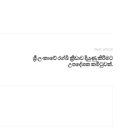
Next article
ශ්‍රී ලංකාවේ රග්බි ක්‍රීඩාව දියුණු කිරිමට
උපදේශක කමිටුවක්.