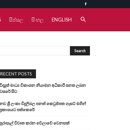
S
සිප්සල
සිංහල
ENGLISH
RECENT POSTS
විද්‍යුත් මාධ්‍ය විකාශන නියාමන අධිකාරී පනත ලබන
වසරේ සිට
නව ශ්‍රී ලංකා විදුලිබල පනත් කෙටුම්පත ගැසට් මගින්
ප්‍රකාශයට පත්කෙරේ
සුරාසැල් විවෘත කරන වේලාවේ වෙනසක්