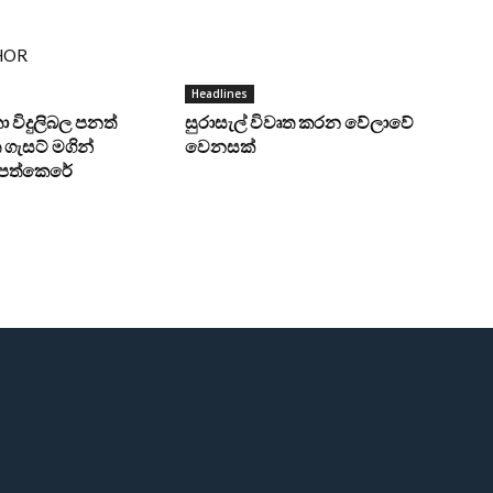
HOR
Headlines
ංකා විදුලිබල පනත්
සුරාසැල් විවෘත කරන වේලාවේ
ගැසට් මගින්
වෙනසක්
ට පත්කෙරේ