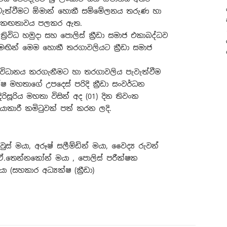
ැවැත්වීමට ඕමාන් හොකී සම්මේලනය තරුණ හා
ෙත එකඟතාවය පලකර ඇත.
 ත්‍රිවිධ හමුදා සහ පොලිස් ක්‍රීඩා සමාජ එකාබද්ධව
ින් මෙම හොකී තරගාවලියට ක්‍රීඩා සමාජ
විධානය කරගැනීමට හා තරගාවලිය පැවැත්වීම
්ෂ මහතාගේ උපදෙස් පරිදි ක්‍රීඩා සංවර්ධන
රිසූරිය මහතා විසින් අද (01) දින තිවංක
ියාකාරී කමිටුවක් පත් කරන ලදි.
ුස් මයා, අරූෂ් සලීම්ඩින් මයා, වෛද්‍ය රුවන්
.ඒ.තෙන්නකෝන් මයා , පොලිස් පරීක්ෂක
ා (සහකාර අධ්‍යක්ෂ (ක්‍රීඩා)