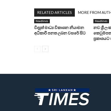
RELATED ARTICLES
MORE FROM AUT
Headlines
Headlines
විද්‍යුත් මාධ්‍ය විකාශන නියාමන
නව ශ්‍රී ල
අධිකාරී පනත ලබන වසරේ සිට
කෙටුම්පත 
ප්‍රකාශය