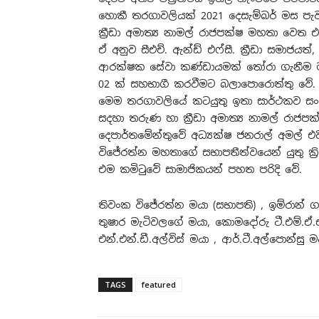
හොකී තරගාවලියක් 2021 දෙසැම්බර් මස ප
ක්‍රීඩා අමාත්‍ය නාමල් රාජපක්ෂ මහතා ව
ඒ අනුව සීඑච්. ඇන්ඩ් එෆ්සී. ක්‍රීඩා සමාජයත්,
ආරක්ෂක සේවා කණ්ඩායමක් තෝරා ගැනීම මඟ
02 ක් සහභාගී කරවීමට බලාපොරොත්තු වේ.
මෙම තරගාවලියේ කටයුතු ඉතා සාර්ථකව සං
සදහා තරුණ හා ක්‍රීඩා අමාත්‍ය නාමල් රාජපක
දෙපාර්තමේන්තුවේ අධ්‍යක්ෂ ජනරාල් අමල් එදි
විජේරත්න මහතාගේ සභාපතීත්වයෙන් යුතු ක්‍ර
එම කමිටුවේ සාමාජිකයන් පහත පරිදි වේ.
තිවංක විජේරත්න මයා (සභාපති) , ඉම්රාන් ගව
තුෂාර මැටිවලගේ මයා, කොමදෝරු ටී.එම්.ඒ
එන්.එන්.ඩී.අල්විස් මයා , ආර්.ටී.අල්පොන්සු මය
TAGS
featured