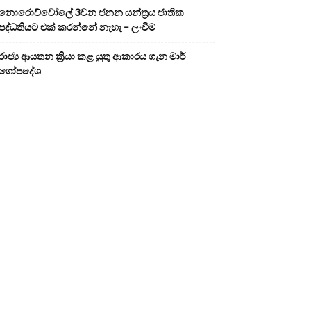
නොරොච්චෝලේ 3වන ජනන යන්ත්‍රය ජාතික
පද්ධතියට එක් කරන්නේ නැහැ – ලංවිම
රාජ්‍ය ආයතන ක්‍රියා කළ යුතු ආකාරය ගැන මාර්
ගෝපදේශ