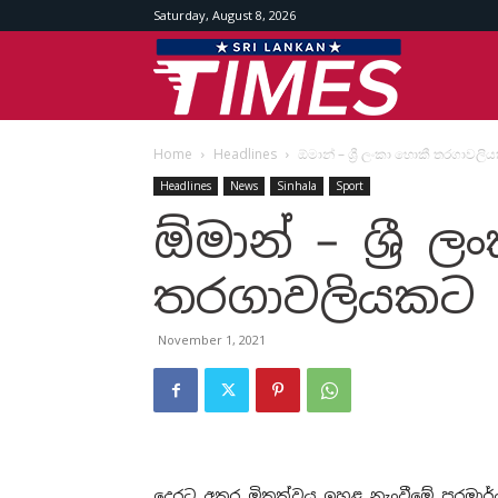
Saturday, August 8, 2026
Srilankan
Home
Headlines
ඕමාන් – ශ්‍රී ලංකා හොකී තරගාවලියක
Times
Headlines
News
Sinhala
Sport
ඕමාන් – ශ්‍රී 
තරගාවලියකට ක්‍
November 1, 2021
දෙරට අතර මිත්‍රත්වය ඉහළ නැංවීමේ පරමාර