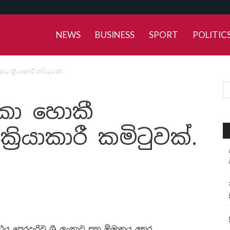
NEWS
BUSINESS
SPORT
POLITIC
ට ක්‍රියාකාරී කමිටුවක්.
ලංකා හොකී
රියාකාරී කමිටුවක්.
්ථය පෙරදැරිව ශ්‍රී ලංකාව සහ ඕමානය අතර