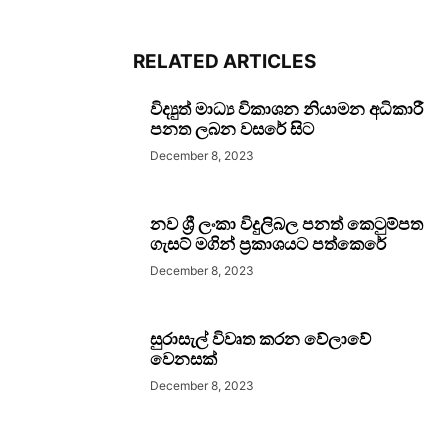
RELATED ARTICLES
විද්‍යුත් මාධ්‍ය විකාශන නියාමන අධිකාරී
පනත ලබන වසරේ සිට
December 8, 2023
නව ශ්‍රී ලංකා විදුලිබල පනත් කෙටුම්පත
ගැසට් මගින් ප්‍රකාශයට පත්කෙරේ
December 8, 2023
සුරාසැල් විවෘත කරන වේලාවේ
වෙනසක්
December 8, 2023