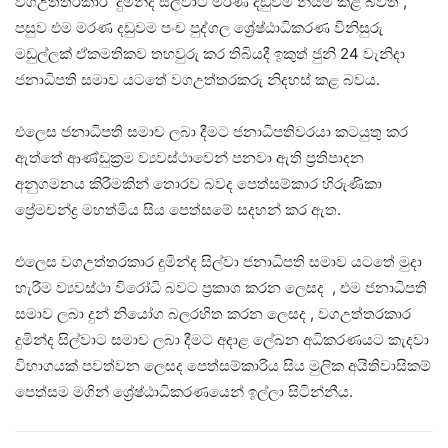
වගඋත්තරකාර දුමින්ද සිල්වාට මරණ දඩුවම නියම කළ බවත් ,
පසුව එම මරණ දඩුවම පංච පුද්ගල ශ්‍රේෂ්ඨාධිකරණ විනිසුරු
මඩුල්ලක් ඒකමතිකව තහවුරු කර තිබියදී ඉකුත් ජුනි 24 වැනිදා
ජනාධිපති සමාව යටතේ වගඋත්තරකරු නිදහස් කළ බවය.
එලෙස ජනාධිපති සමාව ලබා දීමට ජනාධිපතිවරයා කටයුතු කර
ඇත්තේ ආණ්ඩුක්‍රම ව්‍යවස්ථාවෙන් පනවා ඇති ප්‍රතිපාදන
අනුගමනය කිරීමකින් තොරව බවද පෙත්සම්කාර හිරුණිකා
ප්‍රේමචන්ද්‍ර මහත්මිය සිය පෙත්සමේ සදහන් කර ඇත.
එලෙස වගඋත්තරකාර දුමින්ද සිල්වා ජනාධිපති සමාව යටතේ මුදා
හැරීම ව්‍යවස්ථා විරෝධි බවට ප්‍රකාශ කරන ලෙසද , එම ජනාධිපති
සමාව ලබා දුන් නියෝග බලරහිත කරන ලෙසද , වගඋත්තරකාර
දුමින්ද සිල්වාට සමාව ලබා දීමට අදාළ ලේඛන අධිකරණයට කැදවා
විභාගයක් පවත්වන ලෙසද පෙත්සම්කාරිය සිය මුලික අයිතිවාසිකම්
පෙත්සම මගින් ශ්‍රේෂ්ඨාධිකරණයෙන් ඉල්ලා සිටින්නීය.