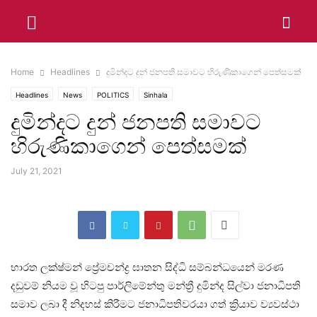
Home
Headlines
දුමින්දට දුන් ජනපති සමාවට හිරුණිකාගෙන් පෙත්සමක්
Headlines
News
POLITICS
Sinhala
දුමින්දට දුන් ජනපති සමාවට
හිරුණිකාගෙන් පෙත්සමක්
July 21, 2021
භාරත ලක්ෂ්මන් ප්‍රේමචන්ද්‍ර ඝාතන සිද්ධි සම්බන්ධයෙන් මරණ
දඩුවම් නියම වූ හිටපු පාර්ලිමේන්තු මන්ත්‍රී දුමින්ද සිල්වා ජනාධිපති
සමාව ලබා දී නිදහස් කිරීමට ජනාධිපතිවරයා ගත් ක්‍රියාව ව්‍යවස්ථා