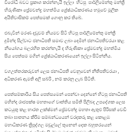
විරෝධී බවට ප්‍රකාශ කරන්නැයි ඉල්ලා හිටපු පාර්ලිමේන්තු මන්ත්‍රී
හිරුණිකා ප්‍රේමචන්ද්‍ර මහත්මිය ශ්‍රේෂ්ඨාධිකරණය හමුවේ මූලික
අයිතිවාසිකම් පෙත්සමක් ගොනු කර තිබේ.
එබැවින් මරණ දඩුවම් නියමව සිටි හිටපු පාර්ලිමේන්තු මන්ත්‍රී
දුමින්ද සිල්වාට ජනාධිපති සමාව ලබා දෙමින් ජනාධිපතිවරයා කළ
නියෝගය බලරහිත කරන්නැයි ද හිරුණිකා ප්‍රේමචන්ද්‍ර මහත්මිය
සිය පෙත්සම මගින් ශ්‍රේෂ්ඨාධිකරණයෙන් ඉල්ලා සිටින්නීය.
වගඋත්තරකරුවන් ලෙස ජනාධිපති වෙනුවෙන් නීතිපතිවරයා ,
අධිකරණ ඇමති අලි සබ්රි , නම් කරනු ලැබ සිටිති.
පෙත්සම්කාරිය සිය පෙත්සමෙන් පෙන්වා දෙන්නේ හිටපු ජනාධිපති
මහින්ද රාජපක්ෂ මහතාගේ වෘත්තිය සමිති පිලිබද උපදේශක ලෙස
කටයුතු කළ භාරත ලක්ෂ්මන් ප්‍රේමචන්ද්‍ර මහතා ඇතුළු පිරිසක් වෙඩි
තබා ඝාතනය කිරීම සම්බන්ධයෙන් වරදකරු කළ කොළඹ
මහාධිකරණ ත්‍රිපුද්ගල මඩුල්ලේ තුනෙන් දෙක බහුතරයෙන්