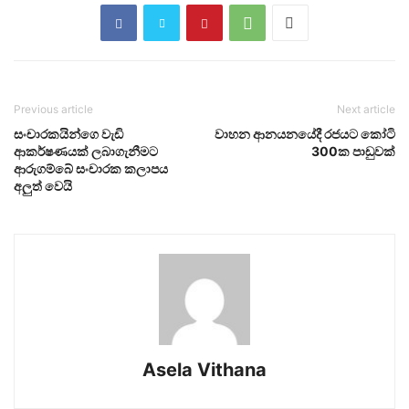
Previous article
Next article
සංචාරකයින්ගෙ වැඩි
වාහන ආනයනයේදී රජයට කෝටි
ආකර්ෂණයක් ලබාගැනීමට
300ක පාඩුවක්
ආරුගම්බේ සංචාරක කලාපය
අලුත් වෙයි
Asela Vithana