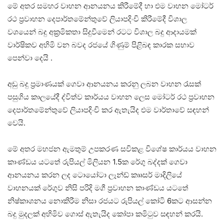
මේ අතර සමහර වාහන ආනයනය කිරීමේදී හා එම වාහන මෝටර්
රථ ප්‍රවාහන දෙපාර්තමේන්තුවේ ලියාපදිංචි කිරීමේදී විශාල
වශයෙන් බදු අක්‍රමිකතා සිදුවීමෙන් රටට විශාල බදු ආදායමක්
වාර්ෂිකව අහිමි වන බවද රජයේ ගිණුම් පිළිබඳ කාරක සභාව
පෙන්වා දෙයි .
අඩු බදු ප්‍රමාණයක් ගෙවා ආනයනය කරනු ලබන වාහන රැසක්
පසුගිය කාලයේදී ද්විත්ව කාර්යය වාහන ලෙස මෝටර් රථ ප්‍රවාහන
දෙපාර්තමේන්තුවේ ලියාපදිංචි කර ඇතැයිද එම වාර්තාවේ සඳහන්
වෙයි.
මේ අතර මහජන ඇමතුම් උපකරණ සවිකළ විශේෂ කාර්යය වාහන
කාණ්ඩය යටතේ රුපියල් මිලියන 1.5ක රේගු බද්දක් ගෙවා
ආනයනය කරන ලද ටොයෝටා ලෑන්ඩ් කෲසර් මාදිලියේ
වාහනයක් රේගුව නිසි පරිදි මගී ප්‍රවාහන කාණ්ඩය යටතේ
නිෂ්කාශනය නොකිරීම නිසා රජයට රුපියල් කෝටි 6කට ආසන්න
බදු මුදලක් අහිමිව ගොස් ඇතැයිද කෝපා කමිටුව සඳහන් කරයි.