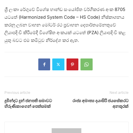
ශ්‍රී ලංකා රේගුවේ විශේෂ භාන්ඩ සංයෝජිත වර්ගීකරණ අංක 8705
යටතේ (Harmonized System Code – HS Code) නිෂ්කාශනය
කරනු ලබන වාහන මෝටර් රථ ප්‍රවාහන දෙපාර්තමේනතුවේ
ලියාපදිංචි කිරීමේදී විශේෂිත අංකයක් යටතේ (PZA) ලියාපදිංචි කළ
යුතු බවට එම කමිටුව නිර්දේශ කර ඇත.
Previous article
Next article
දුමින්දට දුන් ජනපති සමාවට
රාජ්‍ය අමාත්‍ය දයාසිරි ජයසේකරට
හිරුණිකාගෙන් පෙත්සමක්
අනතුරක්