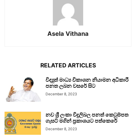
Asela Vithana
RELATED ARTICLES
විද්‍යුත් මාධ්‍ය විකාශන නියාමන අධිකාරී
පනත ලබන වසරේ සිට
December 8, 2023
නව ශ්‍රී ලංකා විදුලිබල පනත් කෙටුම්පත
ගැසට් මගින් ප්‍රකාශයට පත්කෙරේ
December 8, 2023