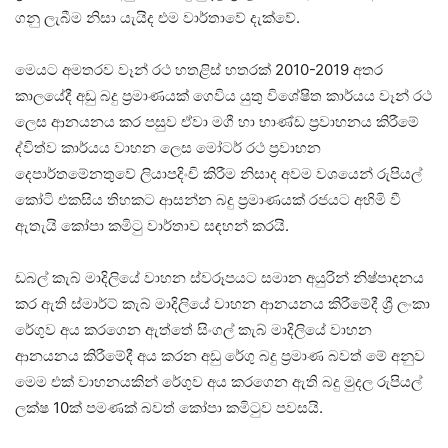
ගනු ලැබීම නිසා යැයිද එම වාර්තාවේ දැක්වේ.
මෙයට අමතරව වෑන් රථ හතළිස් හතරක් 2010-2019 අතර
කාලයේදී අඩු බදු ප්‍රමාණයක් ගෙවිය යුතු විශේෂිත කාර්යය වෑන් රථ
ලෙස ආනයනය කර පසුව ඒවා මගී හා භාණ්ඩ ප්‍රවාහනය කිරීමේ
ද්විත්ව කාර්යය වාහන ලෙස මෝටර් රථ ප්‍රවාහන
දෙපාර්තමේනතුවේ ලියාපදිංචි කිරීම නිසාද අවම වශයෙන් රුපියල්
කෝටි එකසිය තිහකට ආසන්න බදු ප්‍රමාණයක් රජයට අහිමි වී
ඇතැයි කෝපා කමිටු වාර්තාව සඳහන් කරයි.
ඩබල් කැබ් මාදිලි‍යේ වාහන ස්වරූපයට සමාන අයුරින් නිෂ්පාදනය
කර ඇති ස්මාර්ට් කැබ් මාදිලියේ වාහන ආනයනය කිරීමේදී ශ්‍රී ලංකා
රේගුව අය කරගෙන ඇත්තේ සිංගල් කැබ් මාදිලියේ වාහන
ආනයනය කිරීමේදී අය කරන අඩු රේගු බදු ප්‍රමාණ බවත් මේ අනුව
මෙම එක් වාහනයකින් රේගුව අය කරගෙන ඇති බදු මුදල රුපියල්
ලක්ෂ 10ක් පමණක් බවත් කෝපා කමිටුව පවසයි.