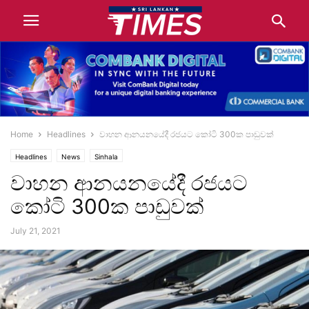
Home
Headlines
වාහන ආනයනයේදී රජයට කෝටි 300ක පාඩුවක්
Headlines
News
Sinhala
වාහන ආනයනයේදී රජයට
කෝටි 300ක පාඩුවක්
July 21, 2021