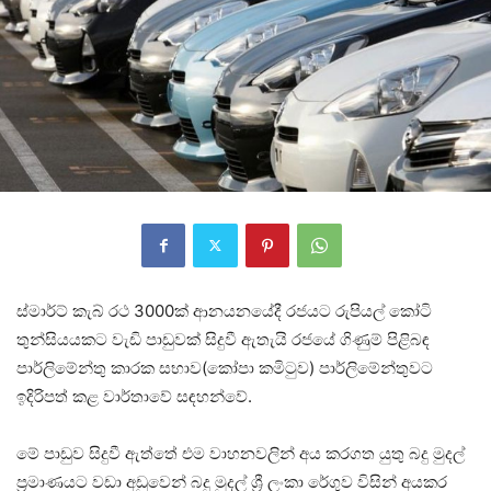
ස්මාර්ට් කැබ් රථ 3000ක් ආනයනයේදී රජයට රුපියල් කෝටි
තුන්සියයකට වැඩි පාඩුවක් සිදුවී ඇතැයි රජයේ ගිණුම් පිළිබඳ
පාර්ලිමේන්තු කාරක සභාව(කෝපා කමිටුව) පාර්ලිමේන්තුවට
ඉදිරිපත් කළ වාර්තාවේ සඳහන්වේ.
මේ පාඩුව සිදුවී ඇත්තේ එම වාහනවලින් අය කරගත යුතු බදු මුදල්
ප්‍රමාණයට වඩා අඩුවෙන් බදු මුදල් ශ්‍රී ලංකා රේගුව විසින් අයකර