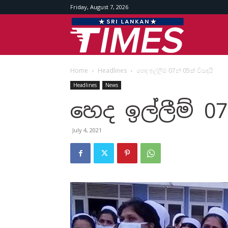
Friday, August 7, 2026
Srilankan
Home
Headlines
හෙද ඉල්ලීම් 07න් 05ක් විසඳයි
Times
Headlines
News
හෙද ඉල්ලීම් 07
July 4, 2021