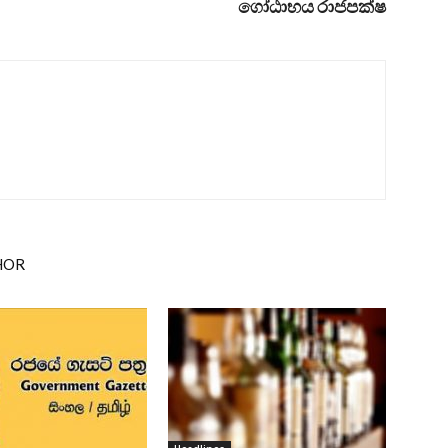
ගෝඨාභය රාජපක්ෂ
HOR