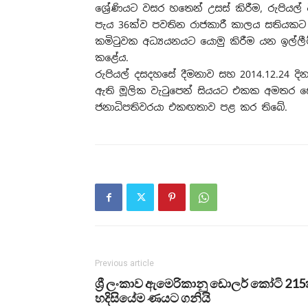
ශ්‍රේණියට වසර හතෙන් උසස් කිරීම, රුපියල්
පැය 36ක්ව පවතින රාජකාරී කාලය සතියකට
කමිටුවක අධ්‍යයනයට යොමු කිරීම යන ඉල්ලීම
කළේය.
රුපියල් දසදහසේ දීමනාව සහ 2014.12.24 දින
ඇති මූලික වැටුපෙන් සියයට එකක අමතර ස
ජනාධිපතිවරයා එකඟතාව පළ කර තිබේ.
Previous article
ශ්‍රී ලංකාව ඇමෙරිකානු ඩොලර් කෝටි 215
හදිසියේම ණයට ගනියි