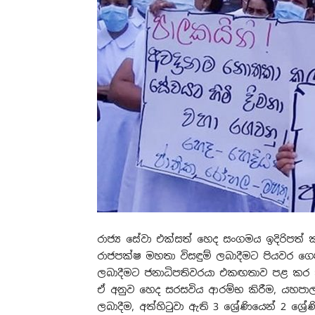
රාජ්‍ය සේවා එක්සත් හෙද සංගමය ඉදිරිපත
රාජපක්ෂ මහතා විසඳුම් ලබාදීමට පියවර ගෙන 
ලබාදීමට ජනාධිපතිවරයා එකඟතාව පළ කර 
ඒ අනුව හෙද සරසවිය ආරම්භ කිරීම, යහපා
ලබාදීම, අත්හිටුවා ඇති 3 ශ්‍රේණියෙන් 2 ශ්