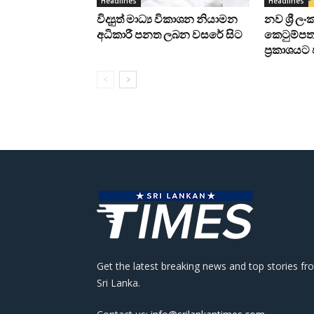
Headlines
Headlines
විද්‍යුත් මාධ්‍ය විකාශන නියාමන
නව ශ්‍රී ල
අධිකාරී පනත ලබන වසරේ සිට
කෙටුම්පත 
ප්‍රකාශය
Get the latest breaking news and top stories fr
Sri Lanka.