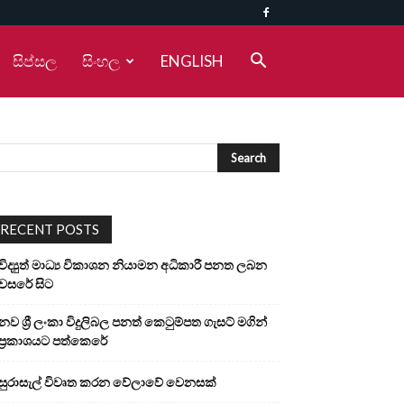
සිප්සල
සිංහල
ENGLISH
RECENT POSTS
විද්‍යුත් මාධ්‍ය විකාශන නියාමන අධිකාරී පනත ලබන
වසරේ සිට
නව ශ්‍රී ලංකා විදුලිබල පනත් කෙටුම්පත ගැසට් මගින්
ප්‍රකාශයට පත්කෙරේ
සුරාසැල් විවෘත කරන වේලාවේ වෙනසක්