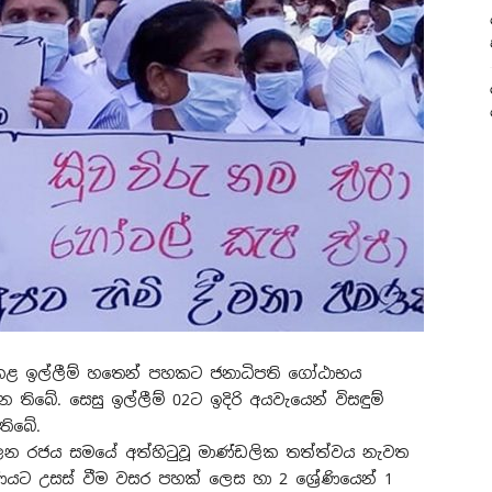
් කළ ඉල්ලීම් හතෙන් පහකට ජනාධිපති ගෝඨාභය
තිබේ. සෙසු ඉල්ලීම් 02ට ඉදිරි අයවැයෙන් විසඳුම්
තිබේ.
ලන රජය සමයේ අත්හිටුවූ මාණ්ඩලික තත්ත්වය නැවත
‍රේණියට උසස් වීම වසර පහක් ලෙස හා 2 ශ්‍රේණියෙන් 1