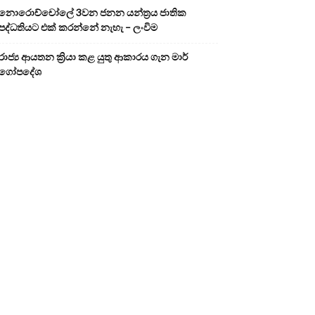
නොරොච්චෝලේ 3වන ජනන යන්ත්‍රය ජාතික
පද්ධතියට එක් කරන්නේ නැහැ – ලංවිම
රාජ්‍ය ආයතන ක්‍රියා කළ යුතු ආකාරය ගැන මාර්
ගෝපදේශ