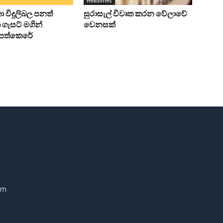
Headlines
ංකා විදුලිබල පනත්
සුරාසැල් විවෘත කරන වේලාවේ
ගැසට් මගින්
වෙනසක්
ට පත්කෙරේ
om