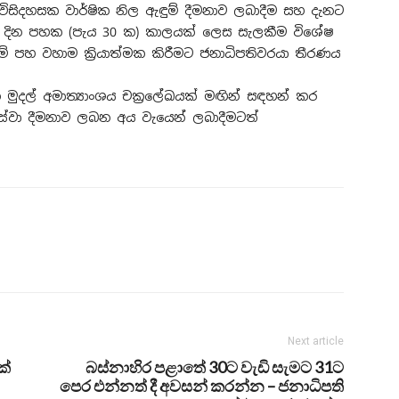
 විසිදහසක වාර්ෂික නිල ඇඳුම් දීමනාව ලබාදීම සහ දැනට
 දින පහක (පැය 30 ක) කාලයක් ලෙස සැලකීම විශේෂ
් පහ වහාම ක්‍රියාත්මක කිරීමට ජනාධිපතිවරයා තීරණය
 මුදල් අමාත්‍යාංශය චක්‍රලේඛයක් මඟින් සඳහන් කර
ේවා දීමනාව ලබන අය වැයෙන් ලබාදීමටත්
Next article
ක්
බස්නාහිර පළාතේ 30ට වැඩි සැමට 31ට
පෙර එන්නත් දී අවසන් කරන්න – ජනාධිපති