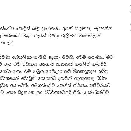
ව පොලිස් බල ප‍්‍රදේශයට අයත් ගල්කඩ, මැදහින්න
දරු මවකගේ මළ සිරුරක් (23දා) වැලිමඩ මහේස්ත‍්‍රාත්
ා ලදී.
මණි සේපාලිකා නැමති දෙදරු මවකි. මෙම තරුණිය මීට
ව ඇය එම විවාහය අතහැර සැකකාර හතලිස් හැවිරිදි
ගෙවා ඇත. එම හමුදා සෙබළාද තම නීත්‍යානුකූල බිරිඳ
වාහයෙන් මොවුන් දෙදෙනාට දරුවන් දෙදෙනෙකු සිටින
ුවන අය වෙති. අඹගස්දෝව පොලිස් ස්ථානාධිපතිවරයාට
 ගෙන සිදුකරන ලද විමර්ශනවලදී සිද්ධිය සම්බන්ධව