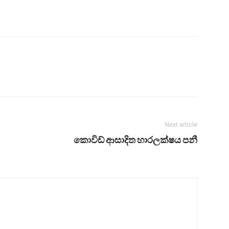
Next article
කොවිඩ් ආසාදිත හාරලක්ෂය පනී