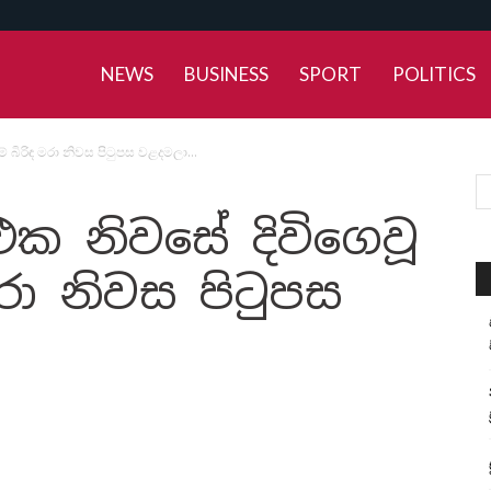
NEWS
BUSINESS
SPORT
POLITICS
් බිරිඳ මරා නිවස පිටුපස වළදමලා…
එක නිවසේ දිවිගෙවූ
මරා නිවස පිටුපස