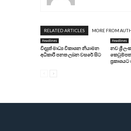
RELATED ARTICLES
MORE FROM AUT
Headlines
Headlines
විද්‍යුත් මාධ්‍ය විකාශන නියාමන
නව ශ්‍රී ල
අධිකාරී පනත ලබන වසරේ සිට
කෙටුම්පත 
ප්‍රකාශය