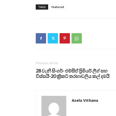
TAGS
featured
Previous article
28 වැනි සිංගර්- එම්සීඒ ප්‍රිමියර් ලීග් සහ
විස්සයි-20 ක්‍රිකට් තරඟාවලිය කල් දමයි
Asela Vithana