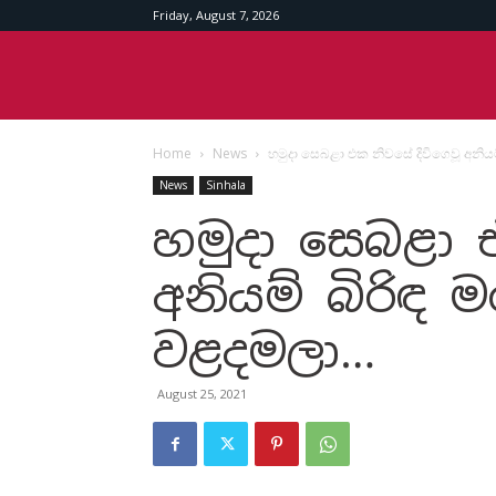
Friday, August 7, 2026
Srilankan
Home
News
හමුදා සෙබළා එක නිවසේ දිවිගෙවූ අනියම
Times
News
Sinhala
හමුදා සෙබළා 
අනියම් බිරිඳ 
වළදමලා…
August 25, 2021