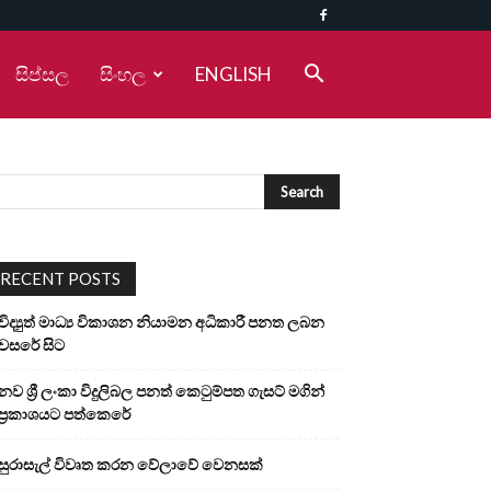
සිප්සල
සිංහල
ENGLISH
RECENT POSTS
විද්‍යුත් මාධ්‍ය විකාශන නියාමන අධිකාරී පනත ලබන
වසරේ සිට
නව ශ්‍රී ලංකා විදුලිබල පනත් කෙටුම්පත ගැසට් මගින්
ප්‍රකාශයට පත්කෙරේ
සුරාසැල් විවෘත කරන වේලාවේ වෙනසක්