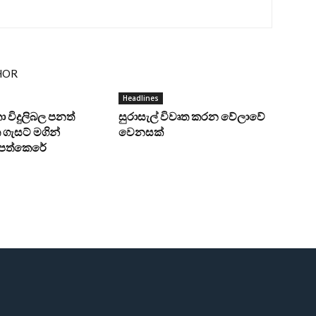
HOR
Headlines
ංකා විදුලිබල පනත්
සුරාසැල් විවෘත කරන වේලාවේ
ගැසට් මගින්
වෙනසක්
ට පත්කෙරේ