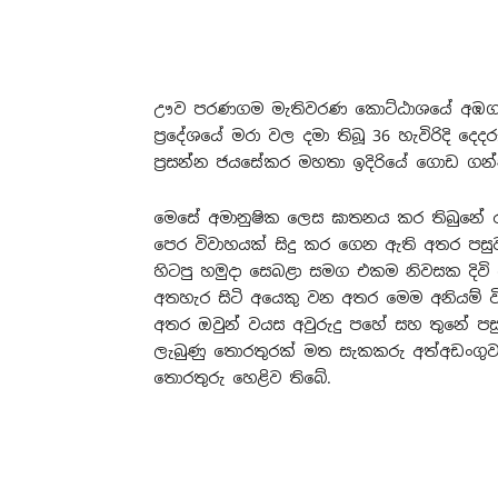
ඌව පරණගම මැතිවරණ කොට්ඨාශයේ අඹගස්දෝ
ප‍්‍රදේශයේ මරා වල දමා තිබූ 36 හැවිරිදි දෙ
ප‍්‍රසන්න ජයසේකර මහතා ඉදිරියේ ගොඩ ගන්න
මෙසේ අමානුෂික ලෙස ඝාතනය කර තිබුනේ ර
පෙර විවාහයක් සිදු කර ගෙන ඇති අතර පසු
හිටපු හමුදා සෙබළා සමග එකම නිවසක දිවි 
අතහැර සිටි අයෙකු වන අතර මෙම අනියම් වි
අතර ඔවුන් වයස අවුරුදු පහේ සහ තුනේ පස
ලැබුණු තොරතුරක් මත සැකකරු අත්අඩංගුවට
තොරතුරු හෙළිව තිබේ.