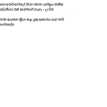
නොරොච්චෝලේ 3වන ජනන යන්ත්‍රය ජාතික
පද්ධතියට එක් කරන්නේ නැහැ – ලංවිම
රාජ්‍ය ආයතන ක්‍රියා කළ යුතු ආකාරය ගැන මාර්
ගෝපදේශ