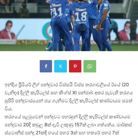
ඉන්දීය ප්‍රීමියර් ලීග් පන්දුවාර විස්සයි විස්ස තරගාවලියේ ඊයේ (20
වැනිදා) දිල්ලි කැපිටල්ස් සහ කිංග්ස් XI පන්ජාබ් අතර පැවැති තරගය
සුපිරි පන්දුවාරයෙන් ජය ගැනීමට දිල්ලි කැපිටල්ස් කණ්ඩායම සමත්
විය.
තරගයේ පළමුවෙන් පන්දුවට පහරදුන් දිල්ලි කැපිටල්ස් කණ්ඩායම
පන්දුවාර 20දී කඩුලු 8ක් දැවී ලකුණු 157ක් ලබා ගත්තේය. මාර්කස්
ස්ටොනිස් පන්දු 21කදී හයේ පහර 3ක් සහ හතරේ පහර 7ක්