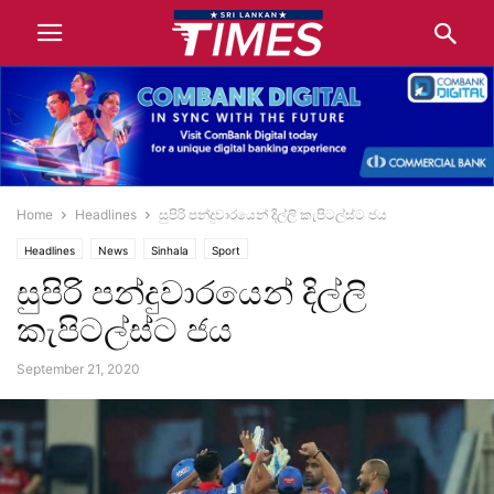
Home
Headlines
සුපිරි පන්දුවාරයෙන් දිල්ලි කැපිටල්ස්ට ජය
Headlines
News
Sinhala
Sport
සුපිරි පන්දුවාරයෙන් දිල්ලි
කැපිටල්ස්ට ජය
September 21, 2020