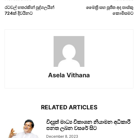
රටවල් හතරකින් පුද්ගලයින්
මෛත්‍රි සහ පූජිත අද පාස්කු
724ක් දිවයිනට
කොමිසමට
Asela Vithana
RELATED ARTICLES
විද්‍යුත් මාධ්‍ය විකාශන නියාමන අධිකාරී
පනත ලබන වසරේ සිට
December 8, 2023