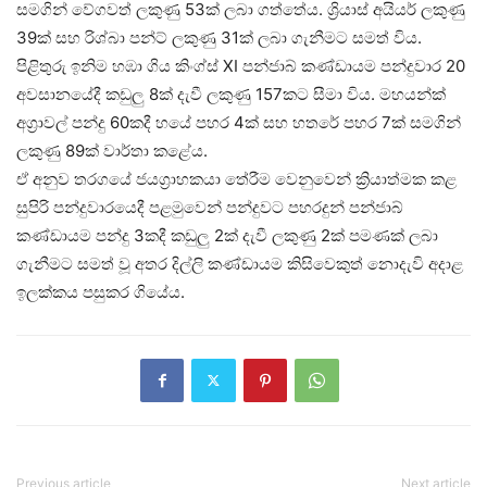
සමගින් වේගවත් ලකුණු 53ක් ලබා ගත්තේය. ශ්‍රියාස් අයියර් ලකුණු
39ක් සහ රිශ්බා පන්ට් ලකුණු 31ක් ලබා ගැනීමට සමත් විය.
පිළිතුරු ඉනිම හඹා ගිය කිංග්ස් XI පන්ජාබ් කණ්ඩායම පන්දුවාර 20
අවසානයේදී කඩුලු 8ක් දැවී ලකුණු 157කට සීමා විය. මහයන්ක්
අග්‍රාවල් පන්දු 60කදී හයේ පහර 4ක් සහ හතරේ පහර 7ක් සමගින්
ලකුණු 89ක් වාර්තා කළේය.
ඒ අනුව තරගයේ ජයග්‍රාහකයා තේරීම වෙනුවෙන් ක්‍රියාත්මක කළ
සුපිරි පන්දුවාරයෙදී පළමුවෙන් පන්දුවට පහරදුන් පන්ජාබ්
කණ්ඩායම පන්දු 3කදී කඩුලු 2ක් දැවී ලකුණු 2ක් පමණක් ලබා
ගැනීමට සමත් වූ අතර දිල්ලි කණ්ඩායම කිසිවෙකුත් නොදැවි අදාළ
ඉලක්කය පසුකර ගියේය.
Previous article
Next article