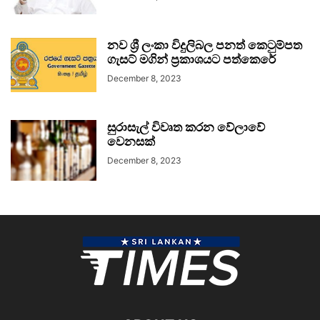
නව ශ්‍රී ලංකා විදුලිබල පනත් කෙටුම්පත
ගැසට් මගින් ප්‍රකාශයට පත්කෙරේ
December 8, 2023
සුරාසැල් විවෘත කරන වේලාවේ
වෙනසක්
December 8, 2023