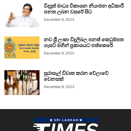
විද්‍යුත් මාධ්‍ය විකාශන නියාමන අධිකාරී
පනත ලබන වසරේ සිට
December 8, 2023
නව ශ්‍රී ලංකා විදුලිබල පනත් කෙටුම්පත
ගැසට් මගින් ප්‍රකාශයට පත්කෙරේ
December 8, 2023
සුරාසැල් විවෘත කරන වේලාවේ
වෙනසක්
December 8, 2023