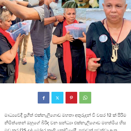
මාධ්‍යවේදී ප‍්‍රගීත් එක්නැලිගොඩ මහතා අතුරුදන් වී වසර 12 ක් පිරීම
නිමිත්තෙන් ඔහුගේ බිරිඳ වන සන්ධ්‍යා එක්නැලිගොඩ මහත්මිය හිස
මුඩු කර (25 දා) මෝදර කාලි කෝවිලේදී පූජාවක් පවත්වා ඇත.