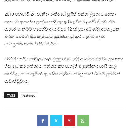
2010 ජනවාරි 24 වැනිදා රාති‍්‍රයේ ප‍්‍රගීත් එක්නැලිගොඩ මහතා
කොළඹ ආසන්න ප‍්‍රදේශයකදී පැහැර ගැනීමට ලක්වී තිබේ. එම
පැහැර ගැනීමට එරෙහිව ඇය වසර 12 ක් පුරා අඛණ්ඩ අරගලයක
නිරත වෙමින් සිය සැමියාට යුක්තිය ඉටු කර ගැනීම සඳහා
අරගලයක නිරත වී සිටින්නීය.
මෝදර කාලි කෝවිල අසල මුහුදු වෙරළේදී ඇය සිය දිගු වරලස කපා
හිස මුඩු කර ගත්තාය. ඉන්පසු කළු පැහැති ඇඳුමකින් සැරසී කාලි
කෝවිල වෙත පැමිණ ඇය සිය සැමියා වෙනුවෙන් විරදම් පූජාවක්
පැවැත්වූවාය.
TAGS
featured