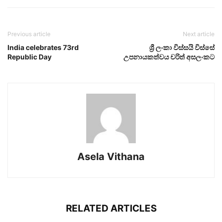
Previous article
Next article
India celebrates 73rd
ශ්‍රී ලංකා විස්සයි විස්සේ
Republic Day
උපනායකත්වය චරිත් අසලංකට
Asela Vithana
RELATED ARTICLES