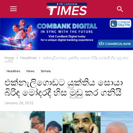
Home
Headlines
එක්නැලිගොඩට යුක්තිය සොයා බිරිඳ මෝදරදී හිස මුඩු කර
ගනියි
Headlines
News
Sinhala
එක්නැලිගොඩට යුක්තිය සොයා
බිරිඳ මෝදරදී හිස මුඩු කර ගනියි
January 26, 2022