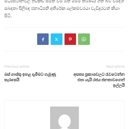
මධ්‍යස්ථානවල ඉඩකඩ සීමිත වීම මත මෙම තීරණය ගත් බව විදේශ
සබඳතා පිලිබඳ ජනාධිපති අතිරේක ලේකම්වරයා වැඩිදුරටත් කියා
සිටී.
Previous article
Next article
බස් ගාස්තු ඉහළ දැමීමට ගැමුණු
අසත්‍ය ප්‍රකාශවලට රැවටෙන්න
සැරසෙයි
එපා යැයි රජය ජනතාවගෙන්
ඉල්ලයි