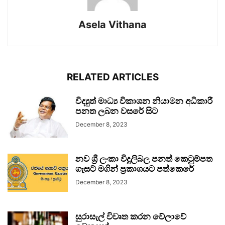
Asela Vithana
RELATED ARTICLES
විද්‍යුත් මාධ්‍ය විකාශන නියාමන අධිකාරී
පනත ලබන වසරේ සිට
December 8, 2023
නව ශ්‍රී ලංකා විදුලිබල පනත් කෙටුම්පත
ගැසට් මගින් ප්‍රකාශයට පත්කෙරේ
December 8, 2023
සුරාසැල් විවෘත කරන වේලාවේ