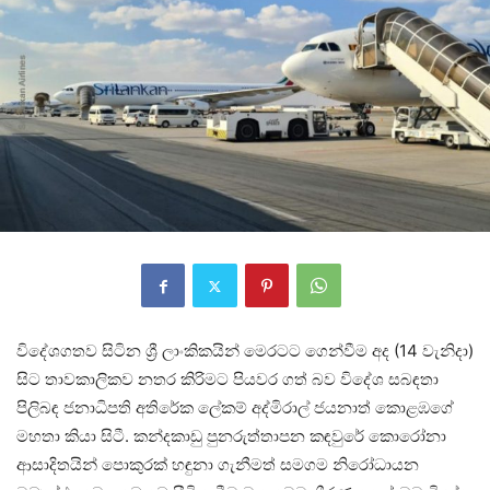
විදේශගතව සිටින ශ්‍රී ලාංකිකයින් මෙරටට ගෙන්වීම අද (14 වැනිදා)
සිට තාවකාලිකව නතර කිරිමට පියවර ගත් බව විදේශ සබඳතා
පිලිබඳ ජනාධිපති අතිරේක ලේකම් අද්මිරාල් ජයනාත් කොළඹගේ
මහතා කියා සිටී. කන්දකාඩු පුනරුත්තාපන කඳවුරේ කොරෝනා
ආසාදිතයින් පොකුරක් හඳුනා ගැනීමත් සමගම නිරෝධායන