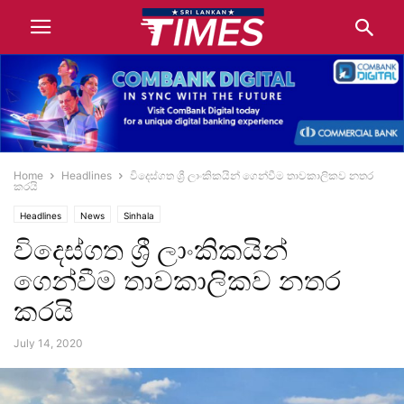
Home
Headlines
විදෙස්ගත ශ්‍රී ලාංකිකයින් ගෙන්වීම තාවකාලිකව නතර
කරයි
Headlines
News
Sinhala
විදෙස්ගත ශ්‍රී ලාංකිකයින්
ගෙන්වීම තාවකාලිකව නතර
කරයි
July 14, 2020