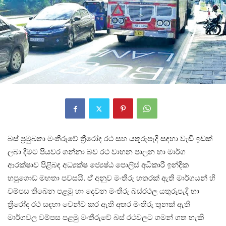
බස් ප්‍රමුඛතා මංතීරුවේ ත්‍රීරෝද රථ සහ යතුරුපැදි සඳහා වැඩි ඉඩක්
ලබා දීමට පියවර ගන්නා බව රථ වාහන පාලන හා මාර්ග
ආරක්ෂාව පිළිබඳ අධ්‍යක්ෂ ජ්‍යෙෂ්ඨ පොලිස් අධිකාරී ඉන්දික
හපුගොඩ මහතා පවසයි. ඒ අනුව මංතීරු හතරක් ඇති මාර්ගයන් හි
වම්පස තිබෙන පළමු හා දෙවන මංතීරු බස්රථල යතුරුපැදි හා
ත්‍රීරෝද රථ සඳහා වෙන්ව කර ඇති අතර මංතීරු තුනක් ඇති
මාර්ගවල වම්පස පළමු මංතීරුවේ බස් රථවලට ගමන් ගත හැකි