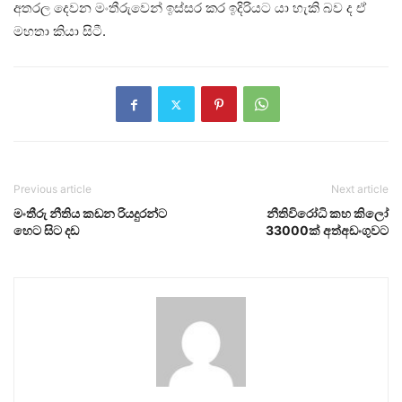
අතරල දෙවන මංතීරුවෙන් ඉස්සර කර ඉදිරියට යා හැකි බව ද ඒ
මහතා කියා සිටී.
Previous article
Next article
මංතීරු නීතිය කඩන රියදුරන්ට
නීතිවිරෝධි කහ කිලෝ
හෙට සිට දඩ
33000ක් අත්අඩංගුවට