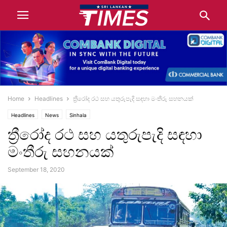
Home
Headlines
ත්‍රීරෝද රථ සහ යතුරුපැදි සඳහා මංතීරු සහනයක්
Headlines
News
Sinhala
ත්‍රීරෝද රථ සහ යතුරුපැදි සඳහා
මංතීරු සහනයක්
September 18, 2020