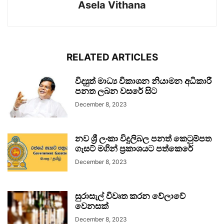
Asela Vithana
RELATED ARTICLES
විද්‍යුත් මාධ්‍ය විකාශන නියාමන අධිකාරී
පනත ලබන වසරේ සිට
December 8, 2023
නව ශ්‍රී ලංකා විදුලිබල පනත් කෙටුම්පත
ගැසට් මගින් ප්‍රකාශයට පත්කෙරේ
December 8, 2023
සුරාසැල් විවෘත කරන වේලාවේ
වෙනසක්
December 8, 2023