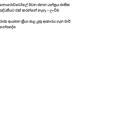
නොරොච්චෝලේ 3වන ජනන යන්ත්‍රය ජාතික
පද්ධතියට එක් කරන්නේ නැහැ – ලංවිම
රාජ්‍ය ආයතන ක්‍රියා කළ යුතු ආකාරය ගැන මාර්
ගෝපදේශ