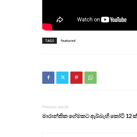
TAGS
featured
Previous article
මාරාන්තික ගේමකට ඇබ්බැහි කෝටි 12 ක