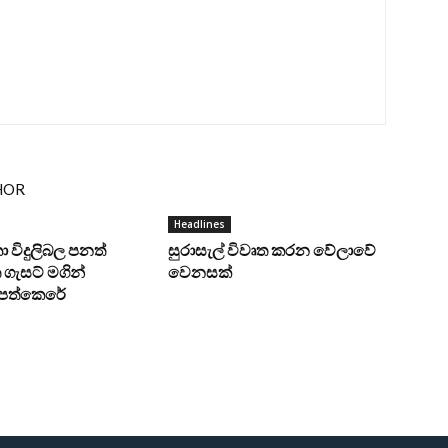
HOR
Headlines
ංකා විදුලිබල පනත්
සුරාසැල් විවෘත කරන වේලාවේ
ගැසට් මගින්
වෙනසක්
ට පත්කෙරේ