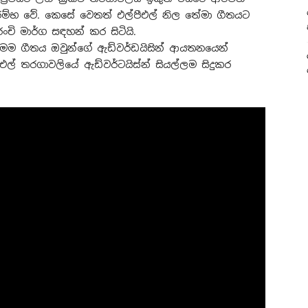
ආරම්භ වේ. කෙසේ වෙතත් එල්පීඑල් නිල තේමා ගීතයට
චි මාර්ග සඳහන් කර සිටියි.
 මෙම ගීතය ඔවුන්ගේ ඇඩ්වර්ඩයිසින් ආයතනයෙන්
ල් තරගාවලියේ ඇඩ්වර්ටයිස්න් සියල්ලම සිදුකර