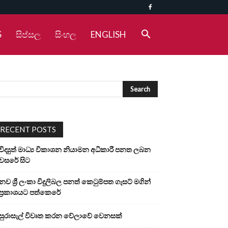
S
සිප්සල
සිංහල
ENGLISH
RECENT POSTS
විද්‍යුත් මාධ්‍ය විකාශන නියාමන අධිකාරී පනත ලබන
වසරේ සිට
නව ශ්‍රී ලංකා විදුලිබල පනත් කෙටුම්පත ගැසට් මගින්
ප්‍රකාශයට පත්කෙරේ
සුරාසැල් විවෘත කරන වේලාවේ වෙනසක්