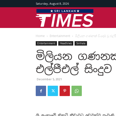
Saturday, August 8, 2026
Srilankan
Home
Entertainment
මිලියන ගණනක් වියදම් වූ එල්පීඑ
Times
Entertainment
Headlines
Sinhala
මිලියන ගණනක්
එල්පීඑල් සිංදුව
December 5, 2021
ශ්‍රී ලංකාවේ ක්‍රිකට් ක්‍රීඩාවට අඩුවක්ව පැවැත