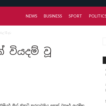
NEWS
BUSINESS
SPORT
POLITIC
ල් සිංදුව
 වියදම් වූ
ි ප්‍රිමියර් ලීග් ක්‍රිකට් තරගාවලිය ඉකුත් වසරේ ආරම්භ