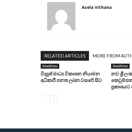
Asela Vithana
RELATED ARTICLES
MORE FROM AUT
Headlines
Headlines
විද්‍යුත් මාධ්‍ය විකාශන නියාමන
නව ශ්‍රී ල
අධිකාරී පනත ලබන වසරේ සිට
කෙටුම්පත 
ප්‍රකාශය