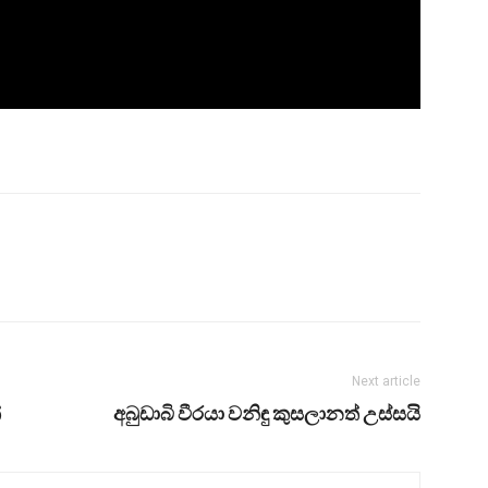
Next article
්
අබුඩාබි වීරයා වනිඳු කුසලානත් උස්සයි