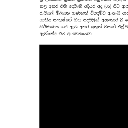
කළ අතර එහි දෙවැනි අදියර අද (05) සිට 
රුපියල් මිලියන ගණනක් වියදම්ව ඇතැයි ආරං
භාතිය සංතුෂ්ගේ ගීත පදවලින් අලංකාර වූ
නිර්මාණය කර ඇති අතර ඉකුත් වසරේ එල්පීඑ
ඇත්තේද එම ආයතනයෙනි.