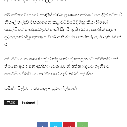
මේ සම්බන්ධයෙන් පොලිස් මාධ්‍ය ප‍්‍රකාශක ජ්‍යෙෂ්ඨ පොලිස් අධිකාරි
නිහාල් තල්දුව මහතාගෙන් කළ විමසීමේදී ඔහු කියා සිටියේ
පොලිසියේ නාමපුවරුවට හානි සිදු වී ඇති බවත්, පහරදීම සඳහා
පුද්ගලයන් සිවුදෙනකු පැමිණ ඇති බවට තොරතුරු ලැබී ඇති බවත්
ය.
එම සිව්දෙනා කාගේ කවුරුන්ද හෝ දේශපාලනයට සම්බන්ධයක්
තිබෙන අය ද නොදන්නා බවත් ඔවුන් අත්අඩංගුවට ගැනීමට
පොලිසිය විමර්ශන ආරම්භ කර ඇති බවත් පැවසීය.
චමින්ද සිල්වා, ගම්පොළ – සුරංග දිල්හාන්
TAGS
featured