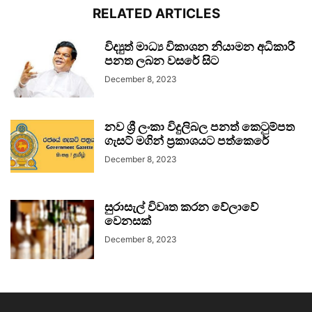
RELATED ARTICLES
විද්‍යුත් මාධ්‍ය විකාශන නියාමන අධිකාරී
පනත ලබන වසරේ සිට
December 8, 2023
නව ශ්‍රී ලංකා විදුලිබල පනත් කෙටුම්පත
ගැසට් මගින් ප්‍රකාශයට පත්කෙරේ
December 8, 2023
සුරාසැල් විවෘත කරන වේලාවේ
වෙනසක්
December 8, 2023