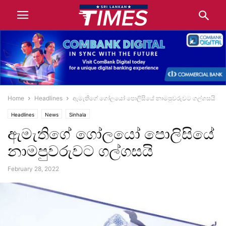
Home
Headlines
ඇමැතිගේ ගෝලයෝ පොලිසියේ නාමපුවරුවට ගල්ගසයි
Headlines
News
Sinhala
ඇමැතිගේ ගෝලයෝ පොලිසියේ
නාමපුවරුවට ගල්ගසයි
February 28, 2022