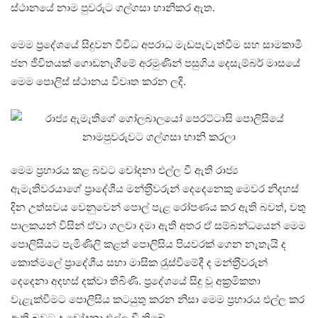
ස්ථානයේ නාම පුවරුට ගල්ගසා හානිකර ඇත.
මෙම ප‍්‍රදේශයේ සිදුවන විවිධ අපරාධ මැඩපැවැත්වීම සහ සාමකාමී
ජන ජීවිතයක් ගොඩනැගීමේ අරමුණින් පසුගිය දෙසැම්බර් මාසයේ
මෙම පොලිස් ස්ථානය විවෘත කරන ලදි.
මෙම ප‍්‍රහාරය කළ බවට චෝදනා එල්ල වී ඇති රාජ්‍ය
ඇමැතිවරයාගේ ප‍්‍රාදේශීය මන්ත‍්‍රීවරුන් දෙදෙනෙකු මෙවර නිදහස්
දින උත්සවය වෙනුවෙන් පොල් පැළ රෝපණය කර ඇති බවත්, වතු
පාලකයන් විසින් ඒවා ගලවා දමා ඇති අතර ඒ සම්බන්ධයෙන් මෙම
පොලිසියට පැමිණිලි කළත් පොලිසිය පියවරක් ගෙන නැතැයි ද
කොත්මලේ ප‍්‍රාදේශීය සභා මාසික රැුස්වීමේදී ද මන්ත‍්‍රීවරුන්
දෙදෙනා අදහස් දක්වා තිබිණි. ප‍්‍රදේශයේ සිදු වූ අක‍්‍රමිකතා
වැළැක්වීමට පොලිසිය කටයුතු කරන නිසා මෙම ප‍්‍රහාරය එල්ල කර
ඇති බවට ද චෝදනා එල්ල වී තිබේ.