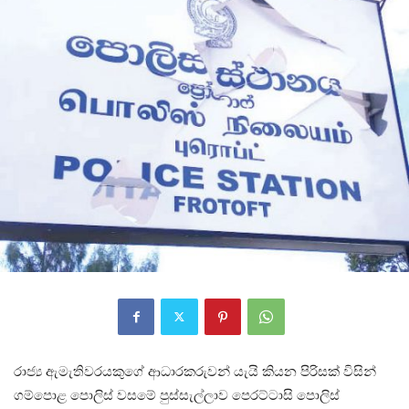
රාජ්‍ය ඇමැතිවරයකුගේ ආධාරකරුවන් යැයි කියන පිරිසක් විසින්
ගම්පොළ පොලිස් වසමේ පුස්සැල්ලාව පෙරට්ටාසි පොලිස්