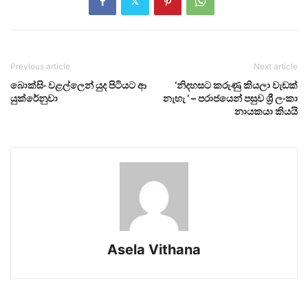
Previous article
Next article
බොක්සිං වළල්ලෙන් යුද පිටියට ආ
‘නිදහසට කරුණු කියලා වැඩක්
යුක්රේනුවා
නැහැ ‘ – පරාජයෙන් පසුව ශ්‍රී ලංකා
නායකයා කියයි
Asela Vithana