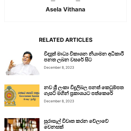
Asela Vithana
RELATED ARTICLES
විද්‍යුත් මාධ්‍ය විකාශන නියාමන අධිකාරී
පනත ලබන වසරේ සිට
December 8, 2023
නව ශ්‍රී ලංකා විදුලිබල පනත් කෙටුම්පත
ගැසට් මගින් ප්‍රකාශයට පත්කෙරේ
December 8, 2023
සුරාසැල් විවෘත කරන වේලාවේ
වෙනසක්