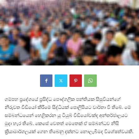
ගම්පහ ප්‍රදේශයේ ප්‍රසිද්ධ පෞද්ගලික පන්තියක සිසුවියන්ගේ
නිරුවත වීඩියෝ කිරීමේ සිද්ධියක් පොලිසියට වාර්තා වී තිබේ. මේ
සම්බන්ධයෙන් හෙළිකරන යූ ටියුබ් වීඩියෝවක්ද අන්තර්ජාලයට
මුදා හැර තිබේ. කෙසේ වෙතත් මෙතෙක් ඒ සම්බන්ධව නිසි
ක්‍රියාමාර්ගලයක් ගෙන තිබෙනු දක්නට නොලැබීමද විශේෂත්වයකි.