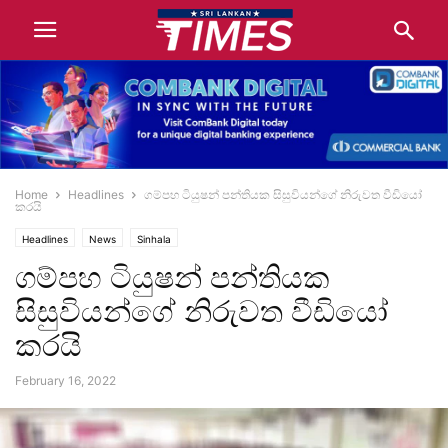
Home
Headlines
ගම්පහ ටියුෂන් පන්තියක සිසුවියන්ගේ නිරුවත වීඩියෝ
කරයි
Headlines
News
Sinhala
ගම්පහ ටියුෂන් පන්තියක
සිසුවියන්ගේ නිරුවත වීඩියෝ
කරයි
February 16, 2022