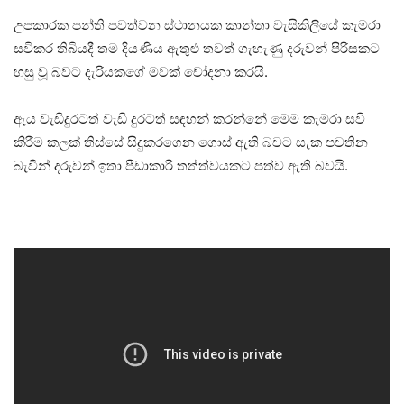
උපකාරක පන්ති පවත්වන ස්ථානයක කාන්තා වැසිකිලියේ කැමරා
සවිකර තිබියදී තම දියණිය ඇතුළු තවත් ගැහැණු දරුවන් පිරිසකට
හසු වූ බවට දැරියකගේ මවක් චෝදනා කරයි.
ඇය වැඩිදුරටත් වැඩි දුරටත් සඳහන් කරන්නේ මෙම කැමරා සවි
කිරීම කලක් තිස්සේ සිදුකරගෙන ගොස් ඇති බවට සැක පවතින
බැවින් දරුවන් ඉතා පීඩාකාරී තත්ත්වයකට පත්ව ඇති බවයි.