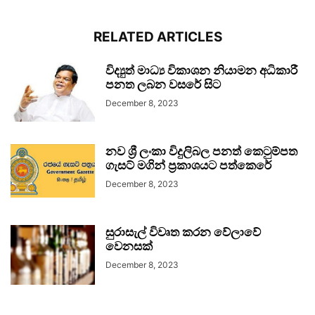
RELATED ARTICLES
විද්‍යුත් මාධ්‍ය විකාශන නියාමන අධිකාරී
පනත ලබන වසරේ සිට
December 8, 2023
නව ශ්‍රී ලංකා විදුලිබල පනත් කෙටුම්පත
ගැසට් මගින් ප්‍රකාශයට පත්කෙරේ
December 8, 2023
සුරාසැල් විවෘත කරන වේලාවේ
වෙනසක්
December 8, 2023