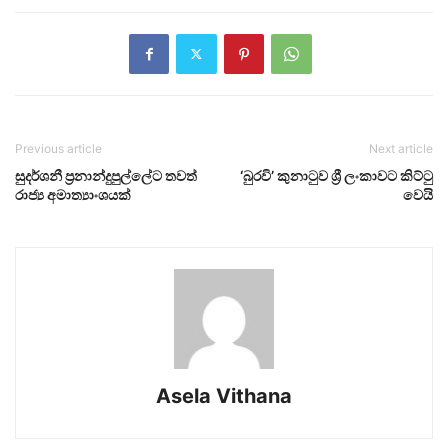
Previous article
Next article
සුදර්ශනී ප්‍රනාන්දුපුල්ලේට තවත්
‘බුරවි’ කුනාටුව ශ්‍රී ලංකාවට කිට්ටු
රාජ්‍ය අමාත්‍යාංශයක්
වෙයි
Asela Vithana