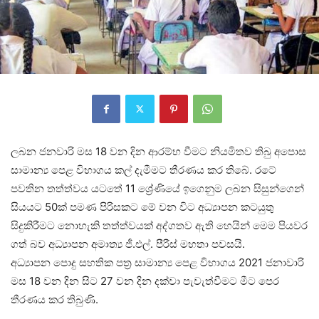
ලබන ජනවාරි මස 18 වන දින ආරම්භ වීමට නියමිතව තිබු අපොස
සාමාන්‍ය පෙළ විභාගය කල් දැමීමට තීරණය කර තිබේ. රටේ
පවතින තත්ත්වය යටතේ 11 ශ්‍රේණියේ ඉගෙනුම ලබන සිසුන්ගෙන්
සියයට 50ක් පමණ පිරිසකට මේ වන විට අධ්‍යාපන කටයුතු
සිදුකිරීමට නොහැකි තත්ත්වයක් අද්ගතව ඇති හෙයින් මෙම පියවර
ගත් බව අධ්‍යාපන අමාත්‍ය ජී.එල්. පීරීස් මහතා පවසයි.
අධ්‍යාපන පොදු සහතික පත්‍ර සාමාන්‍ය පෙළ විභාගය 2021 ජනාවාරි
මස 18 වන දින සිට 27 වන දින දක්වා පැවැත්වීමට මීට පෙර
තීරණය කර තිබුණි.