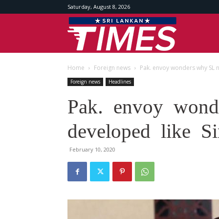
Saturday, August 8, 2026
Srilankan
Home
Foreign news
Pak. envoy wonders why SL n
Times
Foreign news
Headlines
Pak. envoy wond
developed like S
February 10, 2020