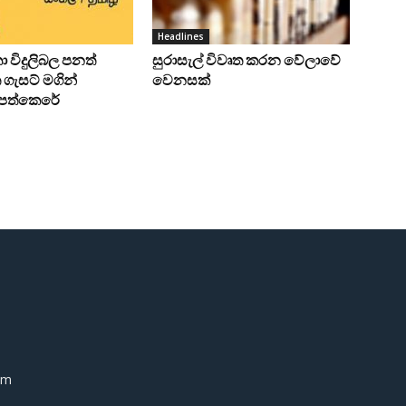
Headlines
ංකා විදුලිබල පනත්
සුරාසැල් විවෘත කරන වේලාවේ
ගැසට් මගින්
වෙනසක්
ට පත්කෙරේ
om