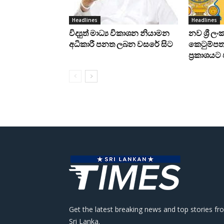
Headlines
Headlines
විද්‍යුත් මාධ්‍ය විකාශන නියාමන
නව ශ්‍රී ල
අධිකාරී පනත ලබන වසරේ සිට
කෙටුම්පත 
ප්‍රකාශය
Get the latest breaking news and top stories fr
Sri Lanka.