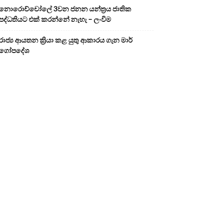
නොරොච්චෝලේ 3වන ජනන යන්ත්‍රය ජාතික
පද්ධතියට එක් කරන්නේ නැහැ – ලංවිම
රාජ්‍ය ආයතන ක්‍රියා කළ යුතු ආකාරය ගැන මාර්
ගෝපදේශ