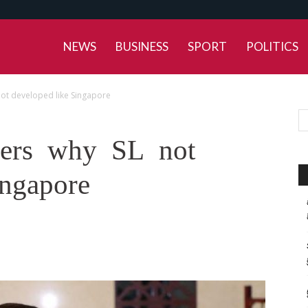
NEWS
BUSINESS
SPORT
POLITICS
ot developed like Singapore
ers why SL not
ingapore