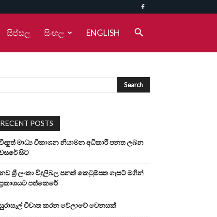
සිප්සල
සිංහල
ENGLISH
RECENT POSTS
විද්‍යුත් මාධ්‍ය විකාශන නියාමන අධිකාරී පනත ලබන
වසරේ සිට
නව ශ්‍රී ලංකා විදුලිබල පනත් කෙටුම්පත ගැසට් මගින්
ප්‍රකාශයට පත්කෙරේ
සුරාසැල් විවෘත කරන වේලාවේ වෙනසක්