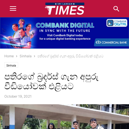
Home
Sinhala
පතිරගේ බ්‍රදර්ස් ගැන අපුරු වීඩියෝවක් එළියට
Sinhala
පතිරගේ බ්‍රදර්ස් ගැන අපුරු
වීඩියෝවක් එළියට
October 19, 2021