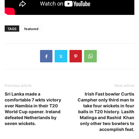
TAGS
featured
Previous article
Next article
Sri Lanka made a
Irish Fast bowler Curtis
comfortable 7 wkts victory
Campher only third man to
over Namibia in their T20
take four wickets in four
World Cup opener. Ireland
balls in T20 history. Lasith
defeated Netherlands by
Malinga and Rashid Khan
seven wickets.
only other two bowlers to
accomplish feat.