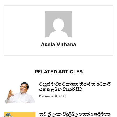
Asela Vithana
RELATED ARTICLES
විද්‍යුත් මාධ්‍ය විකාශන නියාමන අධිකාරී
පනත ලබන වසරේ සිට
December 8, 2023
නව ශ්‍රී ලංකා විදුලිබල පනත් කෙටුම්පත