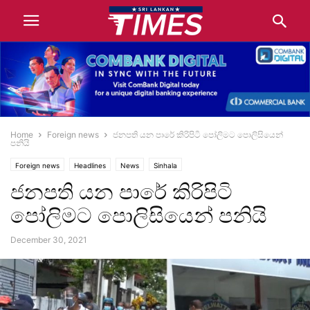
Home
Foreign news
ජනපති යන පාරේ කිරිපිටි පෝලිමට පොලිසියෙන්
පනියි
Foreign news
Headlines
News
Sinhala
ජනපති යන පාරේ කිරිපිටි
පෝලිමට පොලිසියෙන් පනියි
December 30, 2021