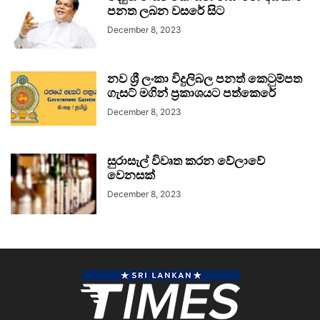
පනත ලබන වසරේ සිට
December 8, 2023
නව ශ්‍රී ලංකා විදුලිබල පනත් කෙටුම්පත
ගැසට් මගින් ප්‍රකාශයට පත්කෙරේ
December 8, 2023
සුරාසැල් විවෘත කරන වේලාවේ
වෙනසක්
December 8, 2023