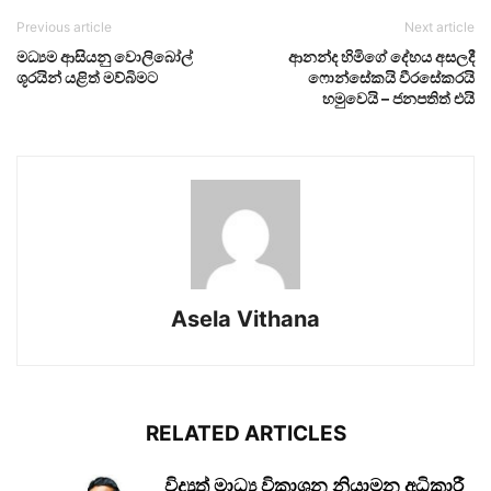
Previous article
Next article
මධ්‍යම ආසියනු වොලිබෝල්
ආනන්ද හිමිගේ දේහය අසලදී
ශූරයින් යළිත් මව්බිමට
ෆොන්සේකයි වීරසේකරයි
හමුවෙයි – ජනපතිත් එයි
Asela Vithana
RELATED ARTICLES
විද්‍යුත් මාධ්‍ය විකාශන නියාමන අධිකාරී