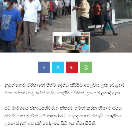
නුගේගොඩ මිරිහානේ පිහිටි දේශීය කිරිපිටි අලෙවිසැලක වෙළඳාම
සීමා සහිතව සිදු කරන්නැයි පොලීසිය විසින් උපදෙස් ලබාදී ඇත.
එම මාර්ගයේ ජනාධිපතිවරයා නිතරම ගමන් කරන නිසා මාර්ගය
අවහිර වන බැවින් මේ ආකාරයට වෙළදාම කරන්නැයි පොලීසිය
උපදෙස් දුන් බව එහි පෝලිමේ සිටි අය කියා සිටිති.