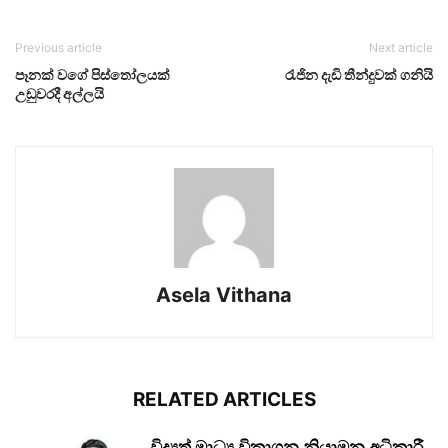
Previous article
Next article
පෑනක් වගේ පිස්තෝලයක්
රැජින දැඩි තීන්දුවක් ගනියි
උඩුවරදී අල්ලයි
Asela Vithana
RELATED ARTICLES
විද්‍යුත් මාධ්‍ය විකාශන නියාමන අධිකාරී