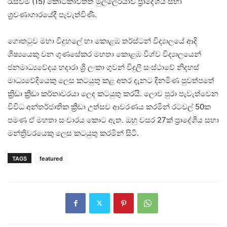
රැස්වීම (15) කොටිකාවත්ත මුල්ලේරියාව ප්‍රාදේශීය සභා
ශ්‍රවණාගාරයේදී පැවැත්විණී.
ගොතටුව මහා විදුහලේ හා කොළඹ තර්ස්ටන් විද්‍යාලයේ ආදි
ශිෂ්‍යයෙකු වන ගුණසේකර මහතා කොළඹ විශ්ව විද්‍යාලයෙන්
ජනමාධ්‍යවේදය හදාරා ශ්‍රි ලංකා ගුවන් විදුලි සංස්ථාවේ නිදහස්
මාධ්‍යවේදියෙකු ලෙස කටයුතු කළ අතර දැනට දිනමිණ පුවත්පතේ
ක්‍රිඩා ක්‍රිඩා කර්තෘවරයා ලෙද කටයුතු කරයි. ලොව පුරා පැවැත්වෙන
විවිධ අන්තර්ජාතික ක්‍රීඩා උත්සව ආවරණය කරමින් රටවල් 50ක
පමණ ඒ මහතා සංචාරය කොට ඇත. ඔහු වසර 27ක් ප්‍රාදේශිය සභා
මන්ත්‍රිවරයෙකු ලෙස කටයුතු කරමින් සිටී.
TAGS
featured