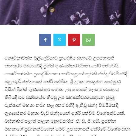
කොටිකාවත්ත මුල්ලේරියාව ප්‍රාදේශීය සභාවේ උපසභාපති
තනතුරට මාධ්‍යවේදී ප්‍රින්ස් ගුණසේකර මහතා තේරී පත්වෙයි.
කොටිකාවත්ත ප්‍රාදේශීය සභා කාර්යාලයේ පැවති ඡන්ද විමසිීමේදී
ඔහු වැඩි ඡන්දයෙන් තේරි පත්විය. ශ්‍රී ලංකා පොදුජන පෙරමුණ
විසින් ප්‍රින්ස් ගුණසේකර මහතා උප සභාපති ලෙස නම්කොට
තිබියදී එම පක්ෂයේම හිටපු උප සභාපතිවරයෙකුවන සුමුදු
රුක්ෂාන් මහතා තරග කළ අතර එහිදී ඇතිවූ ඡන්ද විමසීමකදී
ගුණසේකර මහතා වැඩි ඡන්දයෙන් තේරී පත්වීම විශේෂත්වයකි.
බස්නාහිර පළාත් පාලන කොමසාරිස් ඒ. ඩී. පී. අයි. ප්‍රසන්න
මහතාගේ ප්‍රධානත්වයෙන් මෙම උප සභාපති තේරීමේ විශේෂ සභා