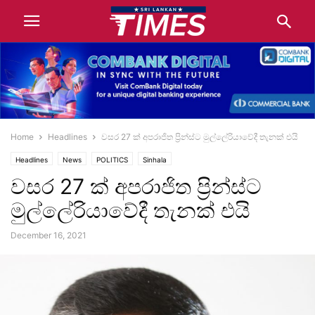
Home
Headlines
වසර 27 ක් අපරාජිත ප්‍රින්ස්ට මුල්ලේරියාවේදී තැනක් එයි
Headlines
News
POLITICS
Sinhala
වසර 27 ක් අපරාජිත ප්‍රින්ස්ට
මුල්ලේරියාවේදී තැනක් එයි
December 16, 2021