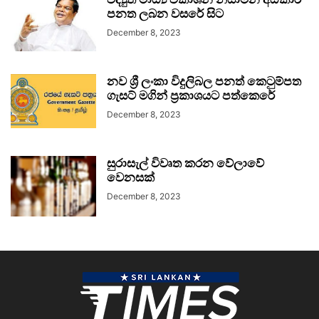
පනත ලබන වසරේ සිට
December 8, 2023
නව ශ්‍රී ලංකා විදුලිබල පනත් කෙටුම්පත
ගැසට් මගින් ප්‍රකාශයට පත්කෙරේ
December 8, 2023
සුරාසැල් විවෘත කරන වේලාවේ
වෙනසක්
December 8, 2023