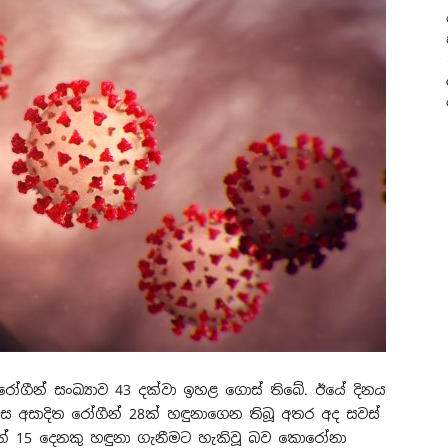
රෝගීන් සංඛ්‍යාව 43 දක්වා ඉහළ ගොස් තිබේ. ඊයේ දිනය
ස අසාදිත රෝගීන් 28ක් හඳුනාගෙන තිබූ අතර අද සවස්
් 15 දෙනකු හඳුනා ගැනීමට හැකිවූ බව කොරෝනා