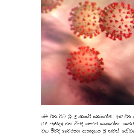
මේ වන විට ශ්‍රී ලංකාවේ කොරෝනා ආසාදිත 
(16 වැනිදා) වන විටදී මෙරට කොරෝනා වෛර
වන විටදී වෛරසය ආසාදනය වූ තවත් රෝගීන