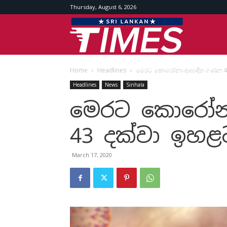
Thursday, August 6, 2026
Srilankan
Home
Headlines
මෙරට කොරෝනා ආසාදිත ගණන 43
Times
Headlines
News
Sinhala
මෙරට කොරෝන
43 දක්වා ඉහළ
March 17, 2020