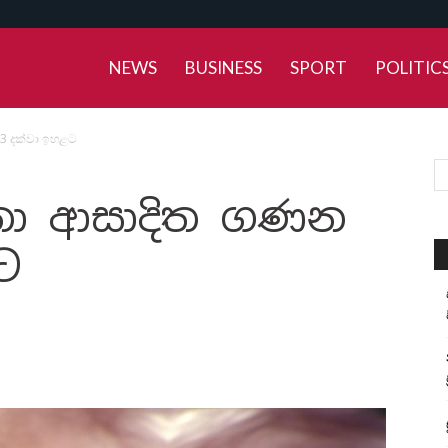
NEWS
BUSINESS
SPORT
POLITIC
 දක්වා ඉහළට
ා ආසාදිත ගණන
ට