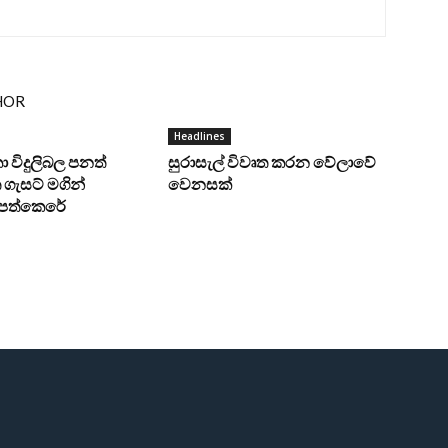
HOR
Headlines
ංකා විදුලිබල පනත්
සුරාසැල් විවෘත කරන වේලාවේ
ගැසට් මගින්
වෙනසක්
ට පත්කෙරේ