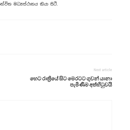
න්විත මධ්‍යස්ථානය කියා සිටී.
Next article
හෙට රාත්‍රියේ සිට මෙරටට ගුවන් යානා
පැමිණීම අත්හිටුවයි