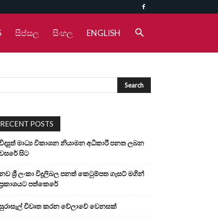
S
සිප්සල
සිංහල
ENGLISH
RECENT POSTS
විද්‍යුත් මාධ්‍ය විකාශන නියාමන අධිකාරී පනත ලබන
වසරේ සිට
නව ශ්‍රී ලංකා විදුලිබල පනත් කෙටුම්පත ගැසට් මගින්
ප්‍රකාශයට පත්කෙරේ
සුරාසැල් විවෘත කරන වේලාවේ වෙනසක්