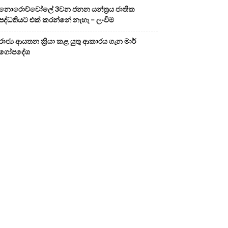
නොරොච්චෝලේ 3වන ජනන යන්ත්‍රය ජාතික
පද්ධතියට එක් කරන්නේ නැහැ – ලංවිම
රාජ්‍ය ආයතන ක්‍රියා කළ යුතු ආකාරය ගැන මාර්
ගෝපදේශ