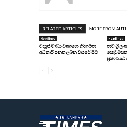
RELATED ARTICLES
MORE FROM AUT
Headlines
Headlines
විද්‍යුත් මාධ්‍ය විකාශන නියාමන
නව ශ්‍රී ල
අධිකාරී පනත ලබන වසරේ සිට
කෙටුම්පත 
ප්‍රකාශය