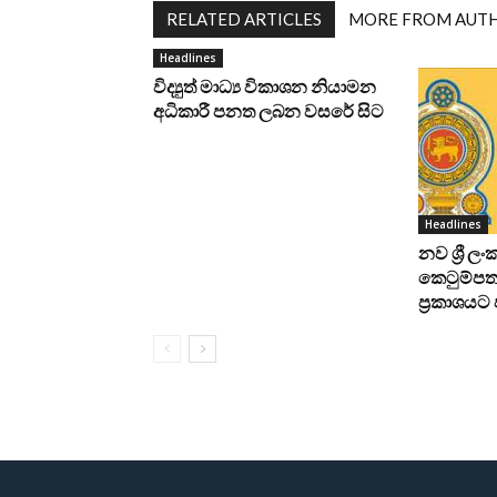
RELATED ARTICLES
MORE FROM AUT
Headlines
විද්‍යුත් මාධ්‍ය විකාශන නියාමන
අධිකාරී පනත ලබන වසරේ සිට
Headlines
නව ශ්‍රී ල
කෙටුම්පත 
ප්‍රකාශය