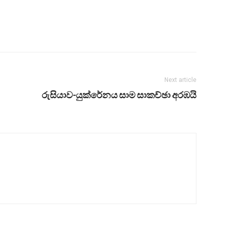
Next article
රුසියාව-යුක්රේනය සාම සාකච්ඡා අරඹයි