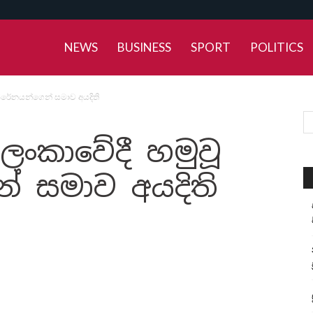
NEWS
BUSINESS
SPORT
POLITICS
 යුක්රේනයන්ගෙන් සමාව අයදිති
රී ලංකාවේදී හමුවූ
න් සමාව අයදිති