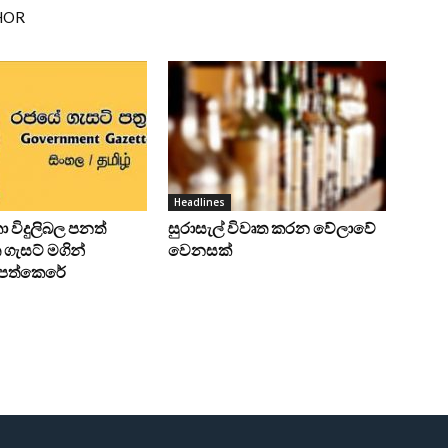
HOR
Headlines
ංකා විදුලිබල පනත්
සුරාසැල් විවෘත කරන වේලාවේ
ගැසට් මගින්
වෙනසක්
ට පත්කෙරේ