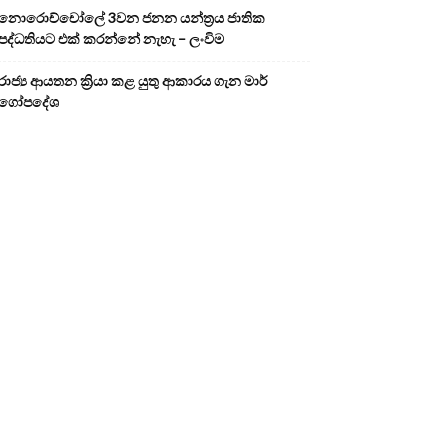
නොරොච්චෝලේ 3වන ජනන යන්ත්‍රය ජාතික
පද්ධතියට එක් කරන්නේ නැහැ – ලංවිම
රාජ්‍ය ආයතන ක්‍රියා කළ යුතු ආකාරය ගැන මාර්
ගෝපදේශ