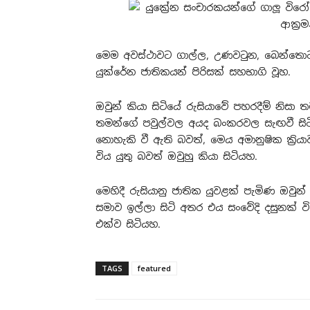
මෙම අවස්ථාවට ගාල්ල, උණවටුන, බෙන්තොට, හ
යුක්රේන ජාතිකයන් පිරිසක් සහභාගි වූහ.
ඔවුන් කියා සිටියේ රුසියාවේ පහරදීම් නිසා
තමන්ගේ පවුල්වල අයද බංකරවල සැඟවී සිට
නොහැකි වී ඇති බවත්, මෙය අමානුෂික ක‍්‍
විය යුතු බවත් ඔවුහු කියා සිටියහ.
මෙහිදී රුසියානු ජාතික යුවළක් පැමිණ ඔවුන්
සමාව ඉල්ලා සිටි අතර එය සංවේදි දසුනක් විය
එක්ව සිටියහ.
TAGS
featured