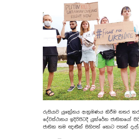
රුසියාව යුකේ‍්‍රනය ආක‍්‍රමණය කිරීම නතර 
දේවස්ථානය ඉදිරිපිටදී යුක්රේන ජාතිකයෝ ප
ජාතික තම ඥාතීන් සිහිපත් කොට පහන් දැල්