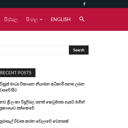
සිප්සල
සිංහල
ENGLISH
RECENT POSTS
විද්‍යුත් මාධ්‍ය විකාශන නියාමන අධිකාරී පනත ලබන
වසරේ සිට
නව ශ්‍රී ලංකා විදුලිබල පනත් කෙටුම්පත ගැසට් මගින්
ප්‍රකාශයට පත්කෙරේ
සුරාසැල් විවෘත කරන වේලාවේ වෙනසක්