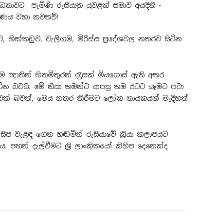
ික්කඩුව, වැලිගම, මිරිස්ස ප‍්‍රදේශවල නතරව සිටින
 තම ඥාතීන් හිතමිතුරන් රැුසක් මියගොස් ඇති අතර
ින බවයි. මේ නිසා තමන්ට ආපසු තම රටට යෑමට පවා
රියාවක් බවත්, මෙය නතර කිරීමට ලෝක නායකයන් මැදිහත්
 සිප වැළඳ ගෙන හඬමින් රුසියාවේ ක‍්‍රියා කලාපයට
. පහන් දැල්වීමට ශ‍්‍රි ලාංකිකයෝ කිහිප දෙනෙක්ද