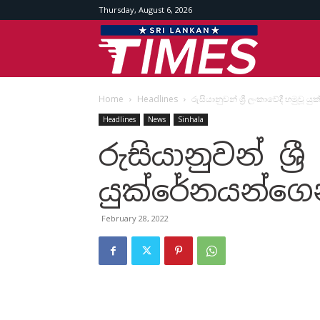
Thursday, August 6, 2026
Srilankan
Home
Headlines
රුසියානුවන් ශ්‍රී ලංකාවේදී හමුවූ
Times
Headlines
News
Sinhala
රුසියානුවන් ශ්‍
යුක්රේනයන්ගෙ
February 28, 2022