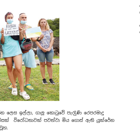
කරන ලෙස ඉල්ලා, ගාලූ කොටුවේ පැරැුණි රෙපරමාදු
ිරිසක් විරෝධතාවක් පවත්වා මිය ගොස් ඇති යුක්රේන
වූහ.