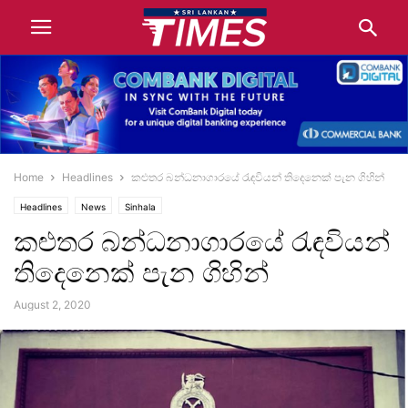
Home
Headlines
කළුතර බන්ධනාගාරයේ රැඳවියන් තිදෙනෙක් පැන ගිහින්
Headlines
News
Sinhala
කළුතර බන්ධනාගාරයේ රැඳවියන්
තිදෙනෙක් පැන ගිහින්
August 2, 2020