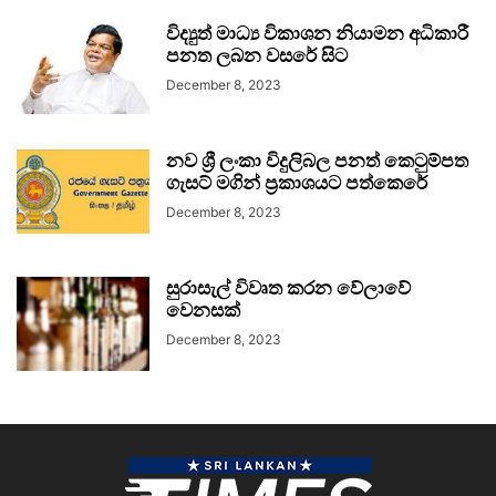
විද්‍යුත් මාධ්‍ය විකාශන නියාමන අධිකාරී
පනත ලබන වසරේ සිට
December 8, 2023
නව ශ්‍රී ලංකා විදුලිබල පනත් කෙටුම්පත
ගැසට් මගින් ප්‍රකාශයට පත්කෙරේ
December 8, 2023
සුරාසැල් විවෘත කරන වේලාවේ
වෙනසක්
December 8, 2023