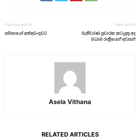
Previous article
Next article
සම්පායෝ අත්අඩංගුවට
මැතිවරණ ප්‍රචාරක කටයුතු අද
මධ්‍යම රාත්‍රියෙන් අවසන්
Asela Vithana
RELATED ARTICLES