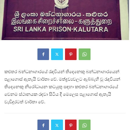
කළුතර බන්ධනාගාරයේ රැඳවියන් තිදෙනෙකු බන්ධනාගාරයෙන්
පළාගොස් ඇතැයි වාර්තා වේ. මත්ද්‍රව්‍යවලට ඇබ්බැහි වූ රැඳවියන්
තිදෙනෙකු නිරෝධායන කටයුතු සඳහා කළුතර බන්ධනාගාරයේ
වෙනම ස්ථානයක රඳවා සිටිය දී මෙලෙස පළාගොස් ඇතැයි
වැඩිදුරටත් වාර්තා වේ.