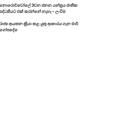
නොරොච්චෝලේ 3වන ජනන යන්ත්‍රය ජාතික
පද්ධතියට එක් කරන්නේ නැහැ – ලංවිම
රාජ්‍ය ආයතන ක්‍රියා කළ යුතු ආකාරය ගැන මාර්
ගෝපදේශ