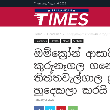
Thursday, August 6, 2026
Srilankan
Home
Headlines
ඔමික්‍රෝන් ආසාදිතයින් 48 ක් කු
Times
Headlines
Health
News
Sinhala
ඔමික්‍රෝන් ආසා
කුරුනෑගල ගන
තිත්තවැල්ගාල 
හුදෙකලා කරයි
January 2, 2022