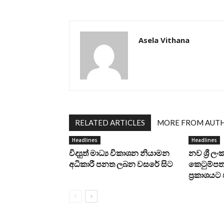
Asela Vithana
RELATED ARTICLES
MORE FROM AUT
Headlines
Headlines
විද්‍යුත් මාධ්‍ය විකාශන නියාමන
නව ශ්‍රී ල
අධිකාරී පනත ලබන වසරේ සිට
කෙටුම්පත 
ප්‍රකාශය