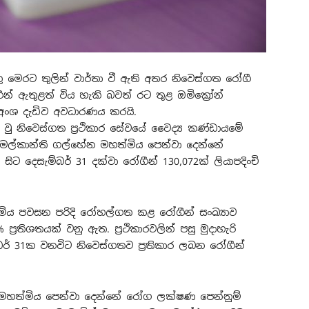
කු මෙරට තුලින් වාර්තා වී ඇති අතර නිවෙස්ගත රෝගී
ීන් ඇතුළත් විය හැකි බවත් රට තුළ ඔමික්‍රෝන්
 අංශ දැඩිව අවධාරණය කරයි.
 වු නිවෙස්ගත ප්‍රථිකාර සේවයේ වෛද්‍ය කණ්ඩායමේ
 මල්කාන්ති ගල්හේන මහත්මිය පෙන්වා දෙන්නේ
7 සිට දෙසැම්බර් 31 දක්වා රෝගීන් 130,072ක් ලියාපදිංචි
ිය පවසන පරිදි රෝහල්ගත කළ රෝගීන් සංඛ්‍යාව
්‍රතිශතයක් වනු ඇත. ප්‍රථිකාරවලින් පසු මුදාහැරි
්බර් 31ක වනවිට නිවෙස්ගතව ප්‍රතිකාර ලබන රෝගීන්
 මහත්මිය පෙන්වා දෙන්නේ රෝග ලක්ෂණ පෙන්නුම්