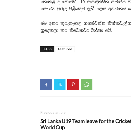
නොකළ ද කොවිඩ් -19 ආසාදිතයින් සමාජය තුළ
සෞඛ්‍ය පුරුදු පිළිබඳව දැඩි ලෙස අවධානය ය
මේ අතර කුරුනෑගල ගනේවත්ත තිත්තවැල්ගාල 
හුදෙකලා කර තිබෙනවද වාර්තා වේ.
TAGS
featured
Previous article
Sri Lanka U19 Team leave for the Cricke
World Cup