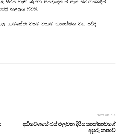
 සිටිය හැකි බැවින් සියලුදෙනාම සෑම ස්ථානයකදීම
ොමු කළයුතු බවයි.
ග්‍රාමසේවා වසම වහාම ක්‍රියාත්මක වන පරිදි
Next article
t
අධිවේගයේ බස් එලවන දිරිය කාන්තාවගේ
අපූරු කතාව