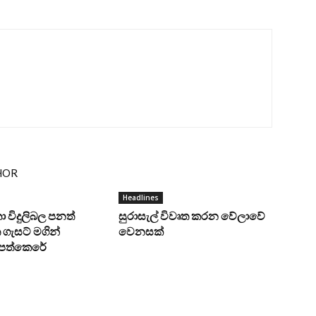
HOR
Headlines
ංකා විදුලිබල පනත්
සුරාසැල් විවෘත කරන වේලාවේ
ගැසට් මගින්
වෙනසක්
ට පත්කෙරේ