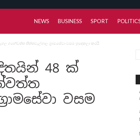
NEWS
BUSINESS
SPORT
POLITIC
රුනෑගල ගනේවත්ත තිත්තවැල්ගාල ග්‍රාමසේවා වසම හුදෙකලා කරයි
දිතයින් 48 ක්
ේවත්ත
ග්‍රාමසේවා වසම