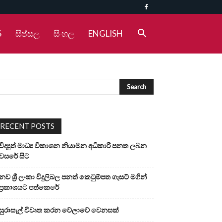
S
සිප්සල
සිංහල
ENGLISH
RECENT POSTS
විද්‍යුත් මාධ්‍ය විකාශන නියාමන අධිකාරී පනත ලබන
වසරේ සිට
නව ශ්‍රී ලංකා විදුලිබල පනත් කෙටුම්පත ගැසට් මගින්
ප්‍රකාශයට පත්කෙරේ
සුරාසැල් විවෘත කරන වේලාවේ වෙනසක්