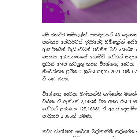
මේ වනවිට ඔමික්‍රෝන් ආසාදිතයින් 48 දෙනෙ
සත්කාර සේවාවටත් ඉදිරියේදී ඔමික්‍රෝන් රෝග
ආසාදිතයින් වැඩිවෙමින් පවතින බව සෞඛ්‍ය
සෞඛ්‍ය අමාත්‍යාංශයේ කොවිඩ් රෝගීන් සඳහා
ප්‍රධානි ලෙස කටයුතු කරන විශේෂඥ වෛද්‍ය
නිවෙස්ගත ප්‍රථිකාර ක්‍රමය සඳහා 2021 ජුනි 0
වී තිබූ බවය.
විශේෂඥ වෛද්‍ය මල්කාන්ති ගල්හේන මහත්ම
වාර්තා වී ඇත්තේ 2,148ක් වන අතර එය 1.5% ප
රෝගීන් ප්‍රමාණය 125,168කි. ඒ අනුව දෙසැම
සංඛ්‍යාව 2,096ක් පමණි.
තවද වි‍ශේෂඥ වෛද්‍ය මල්කාන්ති ගල්හේන