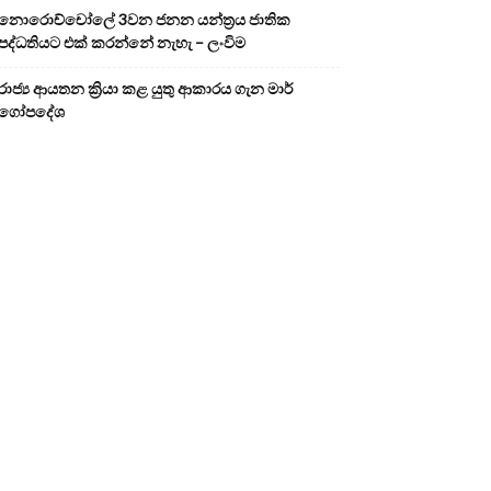
නොරොච්චෝලේ 3වන ජනන යන්ත්‍රය ජාතික
පද්ධතියට එක් කරන්නේ නැහැ – ලංවිම
රාජ්‍ය ආයතන ක්‍රියා කළ යුතු ආකාරය ගැන මාර්
ගෝපදේශ