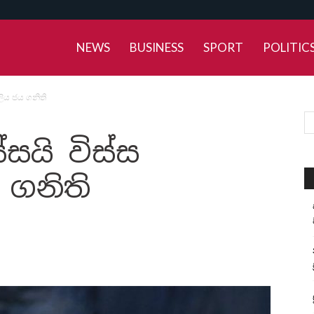
NEWS
BUSINESS
SPORT
POLITIC
ිය ජය ගනිති
සයි විස්ස
ගනිති