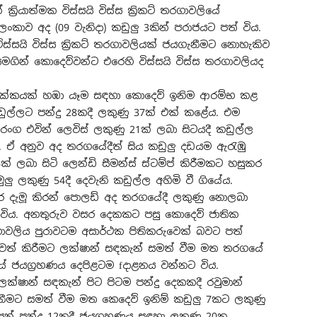
රියාත්මක විස්සයි විස්ස ක්‍රිකට් තරගාවලියේ
ංකාව අද (09 වැනිදා) කඩුලු 3කින් පරාජයට පත් විය.
ස්සයි විස්ස ක්‍රිකට් තරගාවලියක් ජයගැනීමට නොහැකිව
 සමගින් කොදෙව්වන්ට එරෙහි විස්සයි විස්ස තරගාවලියද
ි ඉලක්කයක් හඹා යෑම සඳහා කොදෙව් ඉනිම ආරම්භ කළ
කඩුල්ලට පන්දු 28කදී ලකුණු 37ක් එක් කළේය. එම
ංග එවින් ලෙවිස් ලකුණු 21ක් ලබා සිටයදී කඩුල්ල
. ඒ අනුව අද තරගයේදීත් සිය කඩුලු දඩයම ඇරැඹු
ක් ලබා සිටි ලෙන්ඩි සීමන්ස් ස්ටම්ප් කිරීමකට හසුකර
ු ලකුණු 54දී දෙවැනි කඩුල්ල අහිමි වී ගියේය.
කර දැමූ කිරන් පොලඩ් අද තරගයේදී ලකුණු නොලබා
ත් විය. අනතුරුව වසර දෙකකට පසු කොදෙව් ජාතික
ාවලිය පුරාවටම අසාර්ථක පිතිකරුවෙක් බවට පත්
 ඉවත් කිරීමට ලක්ෂාන් සඳකැන් සමත් වීම මත තරගයේ
යේ ජයග්‍රහණය දෙපිළටම fදාළනය වන්නට විය.
ලක්ෂාන් සඳකැන් පිට පිටම පන්දු දෙකකදී රවුමාන්
ැනීමට සමත් වීම මත කෙදෙව් ඉනිම් කඩුලු 7කට ලකුණු
සන් පන්දු 12කදී ජයග්‍රහණය සඳහා ලකුණු 20ක