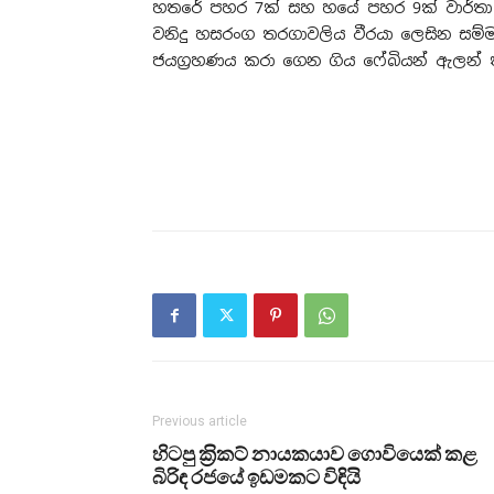
හතරේ පහර 7ක් සහ හයේ පහර 9ක් වාර්තා ව
වනිදු හසරංග තරගාවලිය වීරයා ලෙසින සම්ම
ජයග්‍රහණය කරා ගෙන ගිය ෆේබියන් ඇලන් 
Previous article
හිටපු ක‍්‍රිකට් නායකයාව ගොවියෙක් කළ
බිරිඳ රජයේ ඉඩමකට විඳියි