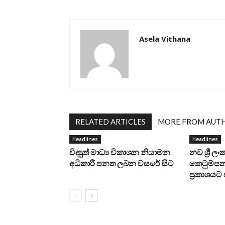
Asela Vithana
RELATED ARTICLES
MORE FROM AUT
Headlines
Headlines
විද්‍යුත් මාධ්‍ය විකාශන නියාමන
නව ශ්‍රී ල
අධිකාරී පනත ලබන වසරේ සිට
කෙටුම්පත 
ප්‍රකාශය