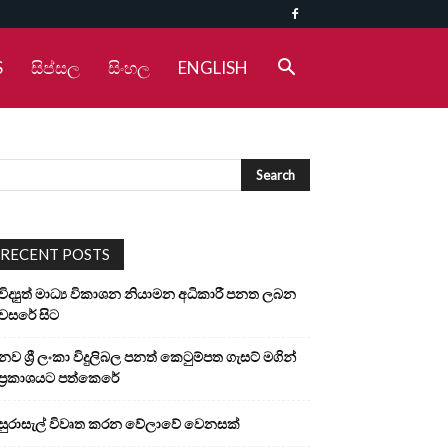
S
සිප්සල
සිංහල
ENGLISH
RECENT POSTS
විද්‍යුත් මාධ්‍ය විකාශන නියාමන අධිකාරී පනත ලබන
වසරේ සිට
නව ශ්‍රී ලංකා විදුලිබල පනත් කෙටුම්පත ගැසට් මගින්
ප්‍රකාශයට පත්කෙරේ
සුරාසැල් විවෘත කරන වේලාවේ වෙනසක්