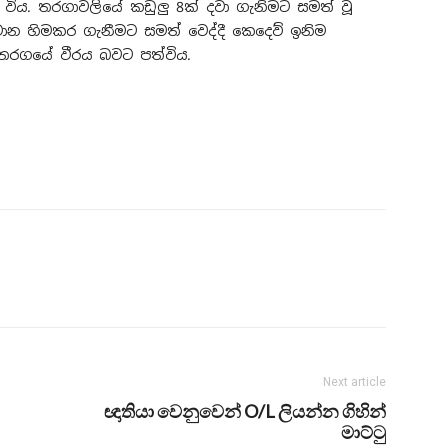
ිය. තරගාවලියේ කඩුලු 8ක් දවා ගැනිමට සමත් වූ
ාන හිමකර ගැනීමට සමත් වෙද්දී කෙදෙව් ඉනිම
තරගයේ වීරය බවට පත්විය.
Next article
ඥාතියා වෙනුවෙන් O/L ලියන්න ගිහින්
මාට්ටු