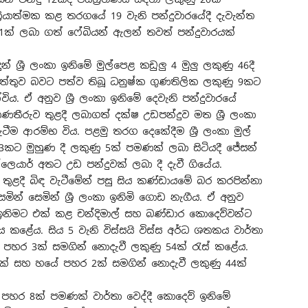
රියාත්මක කළ තරගයේ 19 වැනි පන්දුවාරයේදී දැවැන්ත
1ක් ලබා ගත් ෆේබියන් ඇලන් තවත් පන්දුවාරයක්
් ශ්‍රී ලංකා ඉනිමේ මුල්පෙළ කඩුලු 4 මුලු ලකුණු 46දී
රොත්තුව බවට පත්ව තිබූ ධනුෂ්ක ගුණතිලික ලකුණු 9කට
ිය. ඒ අනුව ශ්‍රී ලංකා ඉනිමේ දෙවැනි පන්දුවාරයේ
 තණතීරුව තුළදී ලබාගත් දක්ෂ උඩපන්දුව මත ශ්‍රී ලංකා
වැටීම ආරම්භ විය. පළමු තරග දෙකේදීම ශ්‍රී ලංකා මුල්
3කට මුහුණ දී ලකුණු 5ක් පමණක් ලබා සිටියදී ජේසන්
ලෙයාර් අතට උඩ පන්දුවක් ලබා දී දැවී ගියේය.
0ක් තුළදී බිඳ වැටීමේන් පසු සිය කණ්ඩායමේ බර කරපින්නා
මින් සෙමින් ශ්‍රී ලංකා ඉනිමි ගොඩ නැගීය. ඒ අනුව
ංකා ඉනිමට එක් කළ චන්දිමාල් සහ බණ්ඩාර කොදෙව්වන්ට
ය කළේය. සිය 5 වැනි විස්සයි විස්ස අර්ධ ශතකය වාර්තා
රේ පහර 3ක් සමගින් නොදැවී ලකුණු 54ක් රැස් කළේය.
ක් සහ හයේ පහර 2ක් සමගින් නොදැවී ලකුණු 44ක්
පහර 8ක් පමණක් වාර්තා වෙද්දී කොදෙව් ඉනිමේ