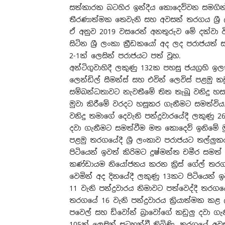
සත්කාරක බටහිර ඉන්දීය කොදෙව්වන සමගින් ක්‍
තීරණාත්මක තෙවැනි සහ අවසන් තරගය ශ්‍රී ල
ඒ අනුව 2019 වසරෙන් අනතුරුව මේ දක්වා වි
සිටින ශ්‍රී ලංකා ක්‍රීඩකයෝ අද ලද පරාජයත්
2-1ක් ලෙසින් පරාජයට පත් වූහ.
අන්ටිගුවාහිදී ලකුණු 132ක පහසු ජයග්‍රහ
ලෙන්ඩිල් සීමන්ස් සහ එවින් ලෙවිස් පළමු 
සම්බන්ධතාවට නැවතීමේ තිත තැබූ වනිදු හසර
මුවා කිරීමේ වරදට හසුකර ගැනීමට සමත්විය
වනිදු තමාගේ දෙවැනි පන්දුවාරයේදී ලකුණු 26
දවා ගැනීමට සමත්වීම මත කොදෙව් ඉනිමේ මුල
පළමු තරගයේදී ශ්‍රී ලංකාව පරාජයට තල්ලු
පිටියෙන් ඉවත් කිරිමට දුෂ්මන්ත චමීර සම
කණ්ඩායම නියෝජනය කරන ක්‍රිස් ගේල් තරග
වෙමින් අද දිනයේදී ලකුණු 13කට පිටියෙන්
11 වැනි පන්දුවාරය නිමාවට පත්වෙද්දී තරග
තරගයේ 16 වැනි පන්දුවාරය ක්‍රියාත්මක කළ 
පවෙල් සහ ඩ්වෝන් බ්‍රාවෝගේ කඩුලු දවා ග
105ක් ලෙසින් සටහන්වී තිබිණි. තරගයේ අව