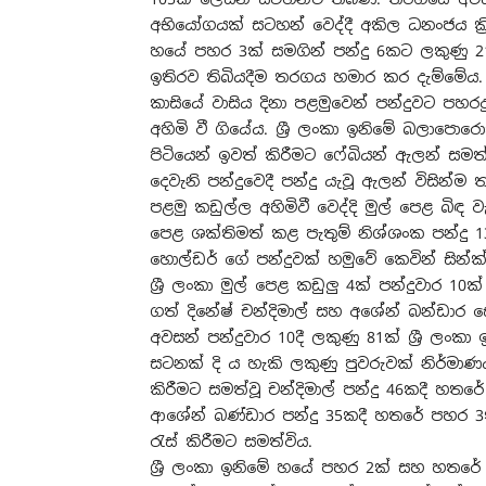
අභියෝගයක් සටහන් වෙද්දී අකිල ධනංජය ක්‍
හයේ පහර 3ක් සමගින් පන්දු 6කට ලකුණු 2
ඉතිරව තිබියදීම තරගය හමාර කර දැම්මේය.
කාසියේ වාසිය දිනා පළමුවෙන් පන්දුවට පහරදුන
අහිමි වී ගියේය. ශ්‍රී ලංකා ඉනිමේ බලාපො
පිටියෙන් ඉවත් කිරීමට ෆේබියන් ඇලන් සමත්ව
දෙවැනි පන්දුවෙදී පන්දු යැවූ ඇලන් විසින්ම
පළමු කඩුල්ල අහිමිවී වෙද්දි මුල් පෙළ බිඳ 
පෙළ ශක්තිමත් කළ පැතුම් නිශ්ශංක පන්දු 1
හොල්ඩර් ගේ පන්දුවක් හමුවේ කෙවින් සින්ක්
ශ්‍රී ලංකා මුල් පෙළ කඩුලු 4ක් පන්දුවාර 1
ගත් දිනේෂ් චන්දිමාල් සහ අශේන් බන්ඩාර සෙ
අවසන් පන්දුවාර 10දී ලකුණු 81ක් ශ්‍රී ල
සටනක් දි ය හැකි ලකුණු පුවරුවක් නිර්මාණ
කිරීමට සමත්වූ චන්දිමාල් පන්දු 46කදී හත
ආශේන් බණ්ඩාර පන්දු 35කදී හතරේ පහර 3
රැස් කිරීමට සමත්විය.
ශ්‍රී ලංකා ඉනිමේ හයේ පහර 2ක් සහ හතරේ 