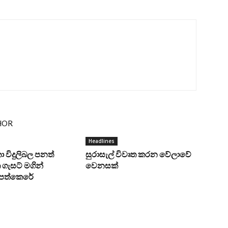
HOR
Headlines
ංකා විදුලිබල පනත්
සුරාසැල් විවෘත කරන වේලාවේ
ගැසට් මගින්
වෙනසක්
ට පත්කෙරේ