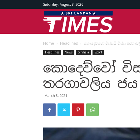
Saturday, August 8, 2026
Srilankan
Home
Headlines
කොදෙව්වෝ විස්සයි විස්ස තරගාවල
Times
Headlines
News
Sinhala
Sport
කොදෙව්වෝ විස්
තරගාවලිය ජය 
March 8, 2021