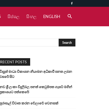
S
සිප්සල
සිංහල
ENGLISH
RECENT POSTS
විද්‍යුත් මාධ්‍ය විකාශන නියාමන අධිකාරී පනත ලබන
වසරේ සිට
නව ශ්‍රී ලංකා විදුලිබල පනත් කෙටුම්පත ගැසට් මගින්
ප්‍රකාශයට පත්කෙරේ
සුරාසැල් විවෘත කරන වේලාවේ වෙනසක්