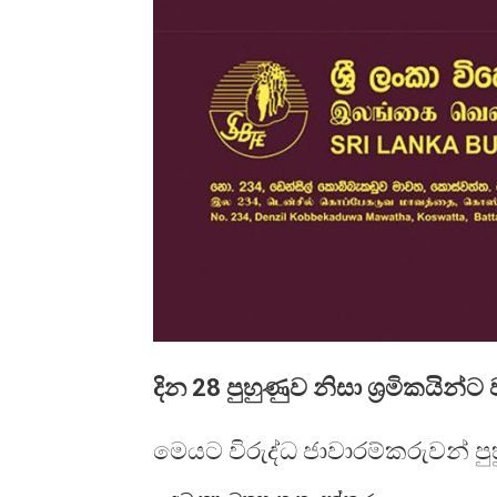
දින 28 පුහුණුව නිසා ශ්‍රමිකයින්ට
මෙයට විරුද්ධ ජාවාරම්කරුවන් ප