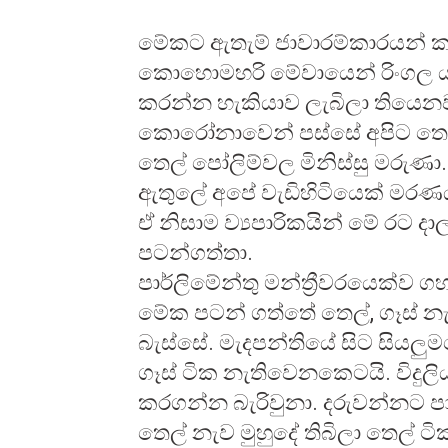
මේකට ඇතැම් ජාවාරම්කාරයන් ක
කොහොමහරි මේවායෙන් රිංගල යන්
කරන්න හැකියාව ලැබිලා තියෙන
කොරෝනාවෙන් පස්සේ අපිට තෙල්
තෙල් පෝලිම්වල මිනිස්සු මරුණා
ඇතුලේ අපේ වැඩිහිටියෙක් මරණය
ඒ නිසාම ව්‍යපාරිකයින් මේ රට දා
පටන්ගත්තා.
පාර්ලිමේන්තු මන්ත්‍රීවරයෙක්ව ගහ
මේක පටන් ගත්තේ තෙල්, ගෑස් න
බැස්සේ. මැදපන්තියේ සිට සියලු
ගෑස් ටික නැතිවෙනකෙටයි. විදු
කරගන්න බැරිවුනා. දරුවන්නට පා
තෙල් නැව මුහුදේ තිබිලා තෙල් ට