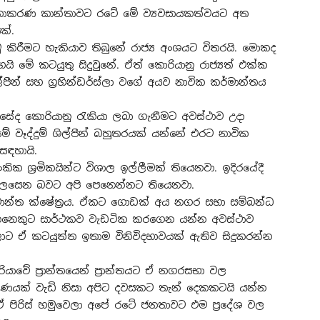
නාකරණ කාන්තාවට රටේ මේ ව්‍යවසායකත්වයට අත
ක්.
මු කිරීමට හැකියාව තිබුනේ රාජ්‍ය අංශයට විතරයි. මොකද
ි මේ කටයුතු සිදුවුනේ. ඒත් කොරියානු රාජ්‍යත් එක්ක
ශිල්පීන් සහ ග්‍රහින්ඩර්ස්ලා වගේ අයව නාවික කර්මාන්තය
්සේද කොරියානු රැකියා ලබා ගැනීමට අවස්ථාව උදා
වෑද්දුම් ශිල්පීන් බහුතරයක් යන්නේ එරට නාවික
සඳහායි.
ංකික ශ්‍රමිකයින්ට විශාල ඉල්ලීමක් තියෙනවා. ඉදිරයේදී
ලසෙන බවට අපි පෙනෙන්නට තියෙනවා.
ර්මාන්ත ක්ෂේත්‍රය. ඒකට ගොඩක් අය නගර සභා සම්බන්ධ
කෙනෙකුට සාර්ථකව වැඩටික කරගෙන යන්න අවස්ථාව
ාට ඒ කටයුත්ත ඉතාම විනිවිදභාවයක් ඇතිව සිදුකරන්න
වේ ප්‍රාන්තයෙන් ප්‍රාන්තයට ඒ නගරසභා වල
රමාණයක් වැඩි නිසා අපිට දවසකට තැන් දෙකකටයි යන්න
 ඒ පිරිස් හමුවෙලා අපේ රටේ ජනතාවට එම ප්‍රදේශ වල