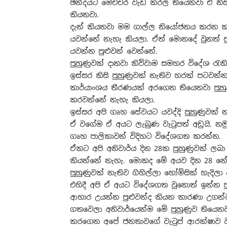
ඡන්දයට මේච්චර වැඩ කරල තියෙනවා ඒ නිසා
කියනවා.
දැන් කියනවා මම ගාල්ල නියෝජනය කරන කැ
යවන්නේ නැහැ කියලා. ඒත් මොනදේ වුනත් පු
යවන්න පුළුවන් වෙන්නේ.
පුහුණුවක් දානවා කිව්වාම සමහර විදේශ 
ඉස්සර කිසි පුහුණුවක් නැතිව හරක් පටවන්න
කාර්යාංශය තීරණයක් අරගෙන තියෙනවා පුහු
කරවන්නේ නැහැ කියලා.
ඉස්සර අපි ගෘහ සේවයට යවද්දි පුහුණුවක් නැ
ඒ වගේම ඒ අයට ලැබුණ වැටුපත් අඩුයි. නමු
ගෘහ පාලිකාවන් විදිහට විදේශගත කරන්න.
ඒකට අපි අනිවාර්ය දින 28ක පුහුණුවක් 
කියන්නේ නැහැ. මොකද මේ අයව දින 28 නේව
පුහුණුවක් නැතිව ගිහිල්ලා හෝම්සික් හැදි
එහිදී අපි ඒ අයට විදේශගත වුනොත් ඉන්න ප
ආහාර උයන්න පුළුවන්ද කියන කාරණා උගන්ව
ගතවෙලා අනිවාර්යෙන්ම මේ පුහුණුව තියෙන
කරගෙන අපේ ජනතාවගේ වැටුප් ආරක්ෂාව වැ