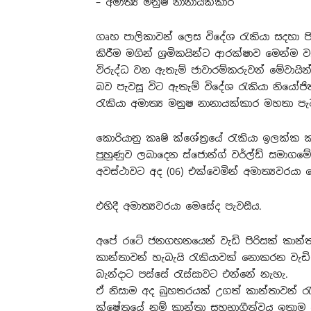
– අමාත්‍ය මනුෂ නානායක්කාර
ගෘහ පාලිකාවන් ලෙස විදේශ රැකියා සදහා පිට
කිරීම මගින් ශ්‍රමිකයින්ට ආරක්ෂාව මෙන්ම 
විරුද්ධ වන ඇතැම් ජාවාරම්කරුවන් මේවායින
බව පැවසූ විට ඇතැම් විදේශ රැකියා නිය
රැකියා අමාත්‍ය මනුෂ නානායක්කාර මහතා පැ
කොරියානු කෘෂි ක්ශේත්‍රයේ රැකියා ඉලක්ක
පුහුණුව ලබාදෙන ස්ජොන්ග් වර්ල්ඩ් සමාගමේ
අවස්ථාවට අද (06) එක්වෙමින් අමාත්‍යවරයා 
එහිදී අමාත්‍යවරයා මෙසේද පැවසීය.
අපේ රටේ ජනගහනයෙන් වැඩි පිරිසක් කාන්තාව
කාන්තාවන් හැබැයි රැකියාවක් නොකරන වැඩි
බැන්දාට පස්සේ රැස්සාවට එන්නේ නැහැ.
ඒ නිසාම අද බුහතරයක් උගත් කාන්තාවන් රැ
ක්ෂේත්‍රයේ නම් කාන්තා සහභාගීත්වය ඉතාම