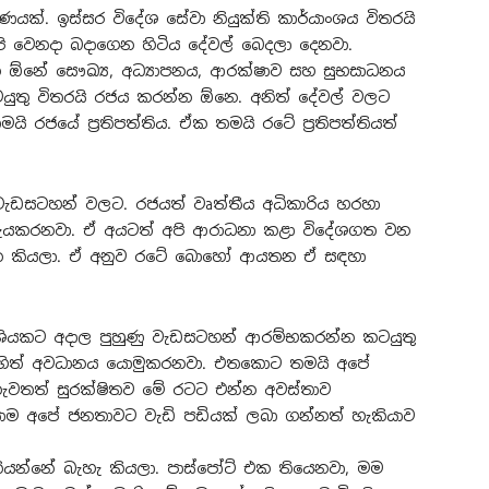
රණයක්. ඉස්සර විදේශ සේවා නියුක්ති කාර්යාංශය විතරයි
අපි වෙනදා බදාගෙන හිටිය දේවල් බෙදලා දෙනවා.
ඕනේ සෞඛ්‍ය, අධ්‍යාපනය, ආරක්ෂාව සහ සුභසාධනය
ුතු විතරයි රජය කරන්න ඕනෙ. අනිත් දේවල් වලට
ි රජයේ ප්‍රතිපත්තිය. ඒක තමයි රටේ ප්‍රතිපත්තියත්
 වැඩසටහන් වලට. රජයත් වෘත්තීය අධිකාරිය හරහා
ැයකරනවා. ඒ අයටත් අපි ආරාධනා කළා විදේශගත වන
රන්න කියලා. ඒ අනුව රටේ බොහෝ ආයතන ඒ සඳහා
ාශියකට අදාල පුහුණු වැඩසටහන් ආරම්භකරන්න කටයුතු
රෙහිත් අවධානය යොමුකරනවා. එතකොට තමයි අපේ
 නැවතත් සුරක්ෂිතව මේ රටට එන්න අවස්තාව
යාම අපේ ජනතාවට වැඩි පඩියක් ලබා ගන්නත් හැකියාව
ියන්නේ බැහැ කියලා. පාස්පෝට් එක තියෙනවා, මම