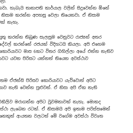
ළා.
වා. හැබැයි තානාපති කාර්යාල වලින් සිදුවෙන්න ඕනේ
 නිසාම කරන්න අපහසු වෙලා තියෙනවා. ඒ නිසාම
ක් නැහැ.
ුතු කරන්න තිබුණ සැලසුම වෙනුවට රාජ්‍යන් අතර
ේ දේවල් කරන්නේ රජයක් විදිහටයි කියලා. අපි එහෙම
 කොරියාවට මාස 6කට විතර ගිහිල්ලා අයේ එන්න නැතිව
ාවට යවන පිරිසට යන්නත් තියෙන අවස්ථාව
ම ඒජන්සි පිරිසව කොරියාවට යැව්වොත් අපිට
ව නැති වෙන්න පුළුවන්. ඒ නිසා අපි ඒක නැති
ිකිලිව මරාගන්න අපිට වුවමනාවක් නැහැ. මොකද
්ථා ලැබෙන රටක්. ඒ නිසාමයි අපි ඉතාම පරිස්සමෙන්
 අනෙකුත් ආයතන වලටත් මේ වගේම අවස්ථා විවෘත