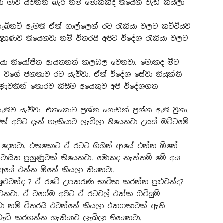
 මාව යවන්න බැරි නම් මොකක්ද තියෙන වැඩි කියලා
බිනට් ඇමති ඒත් ගාල්ලෙන් රට රැකියා වලට කට්ටියව
හුණව තියෙනවා නම් විතරයි අපිට විදේශ රැකියා වලට
රැකියා නියෝජිත ආයතනත් කලබල වෙනවා. මොකද මීට
 වගේ ජනතාව රට යැව්වා. ඒත් විදේශ සේවා නියුක්ති
ණුවකින් තොරව කිසිම අයෙකුව අපි විදේශගත
තිව යැව්වා. එතකොට ප්‍රශ්න ගොඩක් ප්‍රශ්න ඇති වුනා.
ත් අපිට දැන් හැකියාව ලැබිලා තියෙනවා උසස් මට්ටමේ
ලබා දෙනවා. එතකොට ඒ රටට ගිහින් ආයේ එන්න ඕනේ
ාසික පුහුණුවක් තියෙනවා. මොකද නැත්තම් මේ අය
ලා අයේ එන්න ඕනේ කියලා කියනවා.
ුළුවන්ද ? ඒ රටේ උපකරණ භාවිතා කරන්න පුළුවන්ද?
නවා. ඒ වගේම අපිට ඒ රටවල් එක්ක ගිවිසුම්
වා නම් විතරයි එවන්නේ කියලා එකගතාවක් ඇති
ඩි කරගන්න හැකියාව ලැබිලා තියෙනවා.