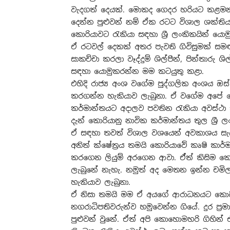
වැදගත් දෙයක්. මොකද ගෙදර හරියට කළම
දෙන්න පුළුවන් නම් ඒක රටට විශාල ශක්තිය
කොරියාවට රැකියා සඳහා ශ්‍රී ලංකිකයින් යො
ඒ රටවල් දෙකක් අතර පැවති ගිවිසුමක් සමඟය
සාකච්චා කරලා වෑද්දුම් ශිල්පීන්, පින්තාරු 
සඳහා යොමුකරන්න මම කටයුතු කළා.
එහිදි රාජ්‍ය අංශ වගේම පුද්ගලික අංශය ඔස
කරගන්න හැකියාව ලැබුනා. ඒ වගේම අපේ මේ 
කර්මාන්තයට අදාලව පවතින රැකියා අවස්ථා 
දැන් කොරියානු නාවික කර්මාන්තය තුල ශ්‍රී ල
ඒ සඳහා තවත් විශාල වශයෙන් අවකාශය සැ
අනිත් ක්ෂේත්‍රය තමයි කොරියාවේ කෘෂි කා
කරගෙන ලියුම් අරගෙන ආවා. ඒ්ත් කිසිම 
ලැබුනේ නැහැ. නමුත් අද මෙතන ඉන්න චමිල
හැකියාව ලැබුනා.
ඒ නිසා තමයි මම ඒ අයගේ ආරාධනයට කොරියා
නගරාධිපතිවරුන්ව හමුවෙන්න ගියේ. දුර ප්‍
පුළුවන් වුනේ. ඒත් අපි කොහොමහරි ගිහින්