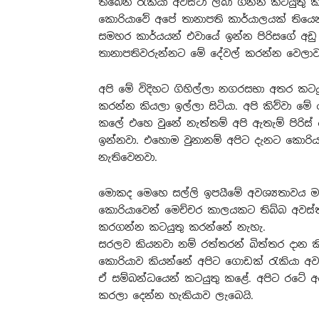
තිබෙන රැකියා අවස්ථා ලබා ගන්න කටයුතු ක
කොරියාවේ අපේ තානාපති කාර්යාලයක් තියෙන
සමහර කාර්යයන් එවායේ ඉන්න පිරිසගේ අඩු
තානාපතිවරුන්නට මේ දේවල් කරන්න වෙලාව
අපි මේ විදිහට ගිහිල්ලා නගරසභා අතර කටය
කරන්න කියලා ඉල්ලා සිටියා. අපි කිව්වා ම
කලේ එහෙ වුනේ නැත්තම් අපි ඇතැම් පිරිස්
ඉන්නවා. එහොම වුනානම් අපිට දැනට කොරිය
නැතිවෙනවා.
මොකද මෙහෙ සල්ලි ඉපයීමේ අවශ්‍යතාවය මත
කොරියාවෙන් මෙච්චර කාලයකට තිබ්බ අවස්තා
කරගන්න කටයුතු කරන්නේ නැහැ.
සරලව කියනවා නම් රත්තරන් බිත්තර දාන ක
කොරියාව කියන්නේ අපිට ගොඩක් රැකියා අවස
ඒ සම්බන්ධයෙන් කටයුතු කළේ. අපිට රටේ
කරලා දෙන්න හැකියාව ලැබෙයි.