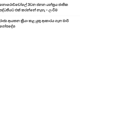
නොරොච්චෝලේ 3වන ජනන යන්ත්‍රය ජාතික
පද්ධතියට එක් කරන්නේ නැහැ – ලංවිම
රාජ්‍ය ආයතන ක්‍රියා කළ යුතු ආකාරය ගැන මාර්
ගෝපදේශ