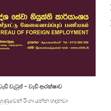
 වැඩි වැටුප් – වැඩි ආරක්ෂාව
ුහුණුවෙන් රිංගා යන්න හදනවා