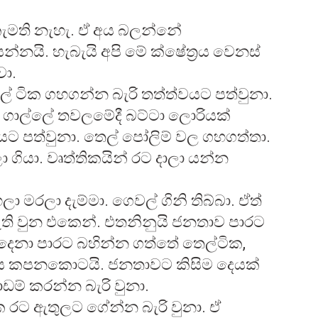
ැමති නැහැ. ඒ අය බලන්නේ
නයි. හැබැයි අපි මේ ක්ෂේත්‍රය වෙනස්
වා.
 ටික ගහගන්න බැරි තත්ත්වයට පත්වුනා.
. ගාල්ලේ තවලමේදී බට්ටා ලොරියක්
ට පත්වුනා. තෙල් පෝලිම් වල ගහගත්තා.
ලා ගියා. වෘත්තිකයින් රට දාලා යන්න
ලා මරලා දැම්මා. ගෙවල් ගිනි තිබ්බා. ඒත්
ැති වුන එකෙන්. එතනිනුයි ජනතාව පාරට
මදෙනා පාරට බහින්න ගත්තේ තෙල්ටික,
ලිය කපනකොටයි. ජනතාවට කිසිම දෙයක්
ඩම් කරන්න බැරි වුනා.
ික රට ඇතුලට ගේන්න බැරි වුනා. ඒ