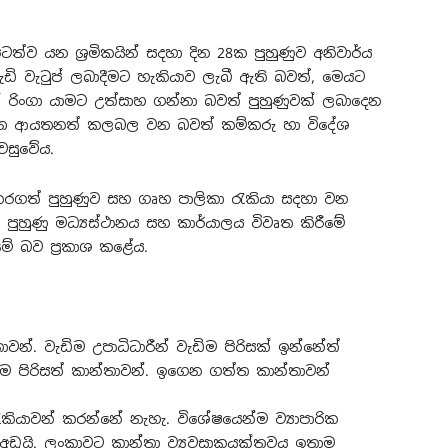
ත්ව යන ශ්‍රමිකයින් සදහා දින 28ක පුහුණුව අනිවාර්ය
වැඩි වැටුප් ලබාදීමට හැකියාව ලැබී ඇති බවත්, මෙයට
් රිංගා යාමට උත්සාහ ගන්නා බවත් පුහුණුවක් ලබාදෙන
ෝජිත ආයතනත් කලබල වන බවත් කම්කරු හා විදේශ
වසුවේය.
 කරගත් පුහුණුව සහ ගෘහ පාලිකා රැකියා සදහා වන
 පුහුණු මධ්‍යස්ථානය සහ කාර්යාලය විවෘත කිරීමේ
මේ බව ප්‍රකාශ කළේය.
න්. වැඩිම උපාධිධාරීන් වැඩිම පිරිසක් ඉන්නේත්
ම පිරිසත් කාන්තාවන්. ඉගෙන ගත්ත කාන්තාවන්
කියාවන් කරන්නේ නැහැ. විශේෂයෙන්ම ව්‍යාපාරික
 අඩුයි. ලංකාවට කාන්තා ව්‍යවසාකයක්තවය ඉතාම