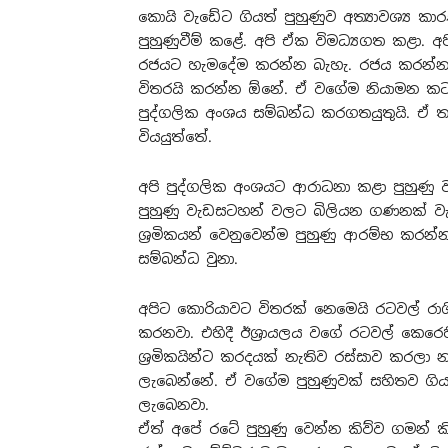
කොයි වැඩේට ගියත් පුහුණුව අත්‍යාවශ්‍ය කා
පුහුණුවීම් කළේ. අපි ඒක විමධ්‍යගත කළා. 
රජයට හැමදේම කරන්න බැහැ. රජය කරන්න 
විතරයි කරන්න ඕනේ. ඒ වගේම නියාමන කටය
පුද්ගලික අංශය සම්බන්ධ කරගතයුතුයි. ඒ තමය
වියයුත්තේ.
අපි පුද්ගලික අංශයට ආරාධනා කළා පුහුණු
පුහුණු වැඩසටහන් වලට බිලියන ගණනක් ව
ශ්‍රමිකයන් වෙනුවෙන්ම පුහුණු ආරම්භ ක
සම්බන්ධ වුනා.
අපිට කොරියාවට විතරක් නෙමෙයි රටවල් ර
කරනවා. එහිදී ඊශ්‍රායලය වගේ රටවල් කෙ
ශ්‍රමිකයින්ට කරදයක් නැතිව රස්සාව කරලා
ලැබෙන්නේ. ඒ වගේම පුහුණුවක් සහිතව ගි
ලැබෙනවා.
ඒත් අපේ රටේ පුහුණු වෙන්න කිව්ව ගමන් ක