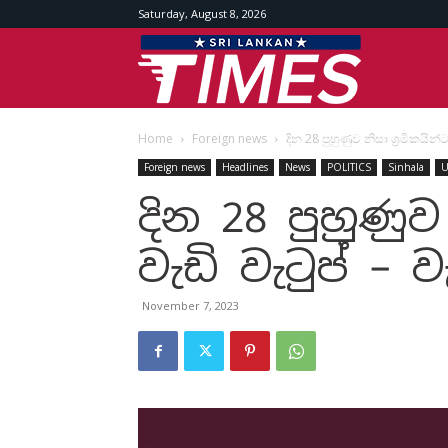
Saturday, August 8, 2026
Srilankan
Home
Foreign news
දින 28 පුහුණුව නිසා ශ්‍රමිකයින්
Times
Foreign news
Headlines
News
POLITICS
Sinhala
U
දින 28 පුහුණුව 
වැඩි වැටුප් – 
November 7, 2023