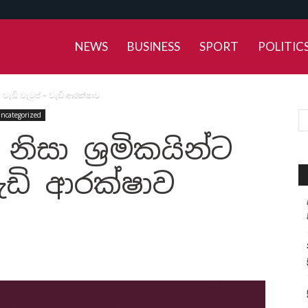
NEWS
BUSINESS
SPORT
POLITIC
ට වැඩි වැටුප් – වැඩි ආරක්ෂාව
ncategorized
නිසා ශ්‍රමිකයින්ට
වැඩි ආරක්ෂාව