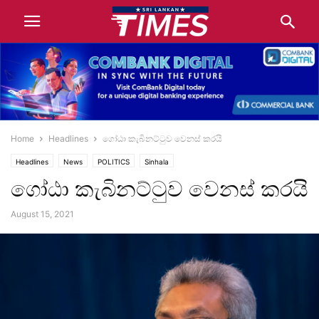
Home
Headlines
ගෝඨා කැබිනට්ටුව වෙනස් කරයි
Headlines
News
POLITICS
Sinhala
ගෝඨා කැබිනට්ටුව වෙනස් කරයි
August 15, 2021