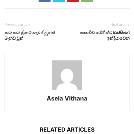
Previous article
Next article
පාට පාට ක්‍රිකට් නැව ගිලුනත්
කොවිඩ් රෝගීන්ට ඔක්සිජන්
බෑන්ඩ් චූන්
ඉන්දියාවෙන්
Asela Vithana
RELATED ARTICLES