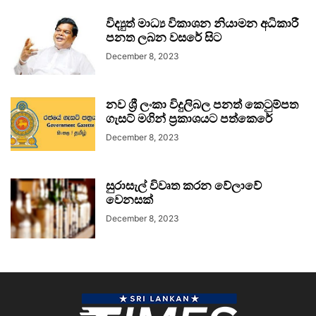
විද්‍යුත් මාධ්‍ය විකාශන නියාමන අධිකාරී
පනත ලබන වසරේ සිට
December 8, 2023
නව ශ්‍රී ලංකා විදුලිබල පනත් කෙටුම්පත
ගැසට් මගින් ප්‍රකාශයට පත්කෙරේ
December 8, 2023
සුරාසැල් විවෘත කරන වේලාවේ
වෙනසක්
December 8, 2023