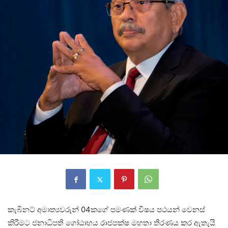
කැබිනට් අමාත්‍යවරුන් 04කගේ පමණක් විෂය පථයන් වෙනස්
කිරීමට ජනාධිපති ගෝඨාභය රාජපක්ෂ මහතා තීරණය කර ඇතැයි