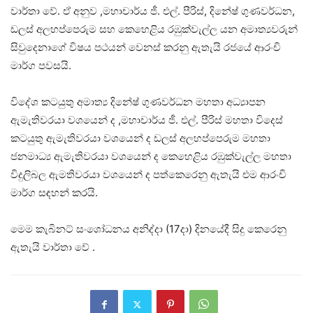
වාර්තා වේ. ඒ අනුව ,මහාචාර්ය ජී. එල්. පීරිස්, දිනේෂ් ගුණවර්ධන,
ඩලස් අලහප්පෙරුම සහ කෙහෙළිය රඹුක්වැල්ල යන අමාත්‍යවරුන්
සිවුදෙනාගේ විෂය පථයන් වෙනස් කරනු ඇතැයි රජයේ ආරංචි
මාර්ග පවසයි.
විදේශ කටයුතු අමාත්‍ය දිනේෂ් ගුණවර්ධන මහතා අධ්‍යාපන
ඇමැතිවරයා වශයෙන් ද ,මහාචාර්ය ජී. එල්. පීරිස් මහතා විදෙස්
කටයුතු ඇමැතිවරයා වශයෙන් ද ඩලස් අලහප්පෙරුම මහතා
ජනමාධ්‍ය ඇමැතිවරයා වශයෙන් ද කෙහෙළිය රඹුක්වැල්ල මහතා
විදුලිබල ඇමතිවරයා වශයෙන් ද පත්කෙරෙනු ඇතැයි එම ආරංචි
මාර්ග සඳහන් කරයි.
මෙම කැබිනට් සංශෝධනය අනිද්දා (17දා) දිනයේදී සිදු කෙරෙනු
ඇතැයි වාර්තා වේ .