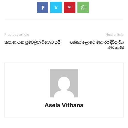
Previous article
Next article
කතානායක සූම්වලින් චීනෙට යයි
පත්තර ලොවේ මහා රජ දිවිසැරිය
නිම කරයි
Asela Vithana