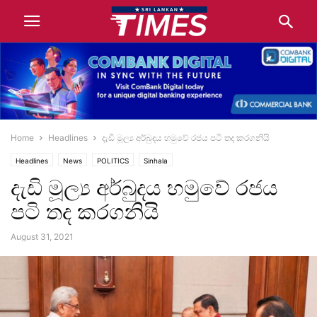
Home
Headlines
දැඩි මූල්‍ය අර්බුදය හමුවේ රජය පටි තද කරගනියි
Headlines
News
POLITICS
Sinhala
දැඩි මූල්‍ය අර්බුදය හමුවේ රජය
පටි තද කරගනියි
August 31, 2021