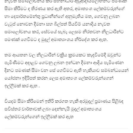
නැවත සමාලෝචනය කර සහනාධාර අඩුආදායම්ලාභින්ට පමණක්
සීමා කිරීමට ද තීරණය කර ඇති අතර, අමාත්‍යංශ ලේකම්වරුන්ගේ
හා දෙපාර්තමේන්තු ප්‍රධානීන්ගේ අනුමැතිය මත, ගෙවනු ලබන
වැටුප් නොවන දීමනා සහ බිල්පත් පියවීම් යනාදිය නැවත
සමාලෝචනය කර, සේවයේ සැබෑ ලෙසම නිරතවන නිලධාරීන්ට
පමණක් ගෙවීමට ද මුදල් අමාත්‍යාංශය නිර්දේශ කර ඇත.
තම ආයතන වල නිලධාරීන් චක්‍රිය ක්‍රමයකට කැඳවීමේදී ඔවුන්ට
පැමිණීමට අදාළව ගෙවනු ලබන ඉන්ධන දීමනා ආදිය පැමිණෙන
දිනට පමණක් සීමා වන සේ ගෙවීමට ඇති හැකියාව සම්බන්ධයෙන්
යෝජනා ඉදිරිපත් කරන ලෙස අමාත්‍යංශ ලේකම්වරුන්ගෙන්
ඉල්ලීමක් කර ඇත .
වියදම් සීමා කිරීමෙන් ඉතිරි කරගත හැකි අරමුදල් ප්‍රමාණය පිළිබඳ
සවිස්තර වාර්තාවක් ලබා දෙන්නැයි මුදල් අමාත්‍යංශය
ලේකම්වරුන්ගෙන් ඉල්ලීමක් කර ඇත