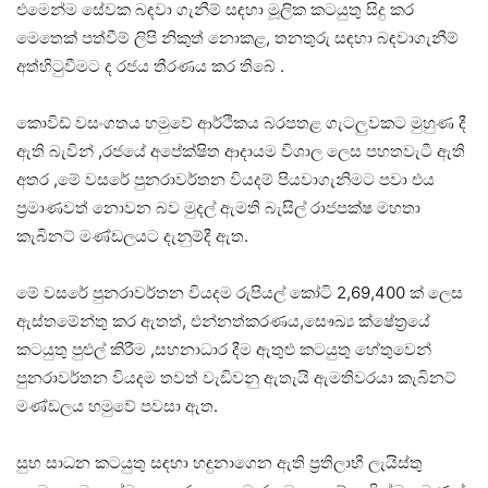
එමෙන්ම සේවක බඳවා ගැනීම් සඳහා මූලික කටයුතු සිදු කර
මෙතෙක් පත්වීම් ලිපි නිකුත් නොකළ, තනතුරු සඳහා බඳවාගැනීම්
අත්හිටුවීමට ද රජය තීරණය කර තිබේ .
කොවිඩ් වසංගතය හමුවේ ආර්ථිකය බරපතළ ගැටලුවකට මුහුණ දී
ඇති බැවින් ,රජයේ අපේක්ෂිත ආදායම විශාල ලෙස පහතවැටී ඇති
අතර ,මේ වසරේ පුනරාවර්තන වියදම් පියවාගැනිමට පවා එය
ප්‍රමාණවත් නොවන බව මුදල් ඇමති බැසිල් රාජපක්ෂ මහතා
කැබිනට් මණ්ඩලයට දැනුම්දී ඇත.
මේ වසරේ පුනරාවර්තන වියදම රුපියල් කෝටි 2,69,400 ක් ලෙස
ඇස්තමේන්තු කර ඇතත්, එන්නත්කරණය,සෞඛ්‍ය ක්ෂේත්‍රයේ
කටයුතු පුළුල් කිරීම ,සහනාධාර දීම ඇතුළු කටයුතු හේතුවෙන්
පුනරාවර්තන වියදම තවත් වැඩිවනු ඇතැයි ඇමතිවරයා කැබිනට්
මණ්ඩලය හමුවේ පවසා ඇත.
සුභ සාධන කටයුතු සඳහා හඳුනාගෙන ඇති ප්‍රතිලාභී ලැයිස්තු