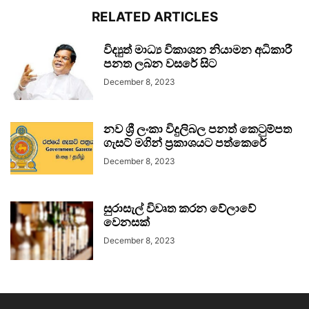
RELATED ARTICLES
විද්‍යුත් මාධ්‍ය විකාශන නියාමන අධිකාරී
පනත ලබන වසරේ සිට
December 8, 2023
නව ශ්‍රී ලංකා විදුලිබල පනත් කෙටුම්පත
ගැසට් මගින් ප්‍රකාශයට පත්කෙරේ
December 8, 2023
සුරාසැල් විවෘත කරන වේලාවේ
වෙනසක්
December 8, 2023