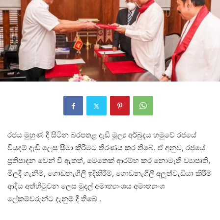
රජය මුහුණ දී සිටින බරපතළ දැඩි මූල්‍ය අර්බුදය හමුවේ රජයේ
වියදම් දැඩි ලෙස සීමා කිරීමට තීරණය කර තිබේ. ඒ අනුව, රජයේ
ප්‍රතිපාදන වෙන් වී ඇතත්, මෙතෙක් ආරම්භ කර නොමැති ව්‍යාපෘති,
මිලදී ගැනීම්, ගොඩනැගිලි ඉදිකිරීම්, ගොඩනැගිලි අලුත්වැඩියා කිරීම්
ආදිය අත්හිටුවන ලෙස මුදල් අමාත්‍යාංශය අමාත්‍යාංශ
ලේකම්වරුන්ට දැනුම් දී තිබේ .