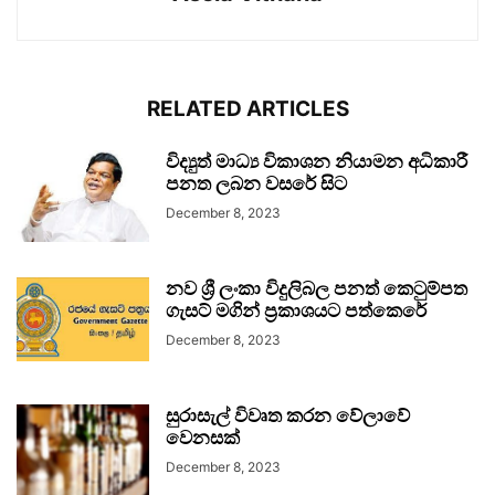
RELATED ARTICLES
විද්‍යුත් මාධ්‍ය විකාශන නියාමන අධිකාරී
පනත ලබන වසරේ සිට
December 8, 2023
නව ශ්‍රී ලංකා විදුලිබල පනත් කෙටුම්පත
ගැසට් මගින් ප්‍රකාශයට පත්කෙරේ
December 8, 2023
සුරාසැල් විවෘත කරන වේලාවේ
වෙනසක්
December 8, 2023