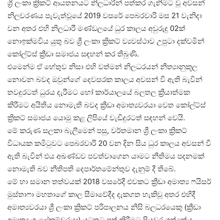
ශ්‍රී ලංකා ක්‍රිකට් ආයතනයට නිලධාරීන් පත්කර ගැනීමට වූ අවසන්
නිලවරණය පැවැත්වූයේ 2019 වසරේ පෙබරවාරි මස 21 වැනිදා
වන අතර එහි නිලධාරී මණ්ඩලයේ ධුර කාලය අවුරුදු 02ක්
නොඉක්මවිය යුතු බව ශ්‍රී ලංකා ක්‍රිකට් ව්‍යවස්ථාව උපුටා දක්වමින්
කෝල්ට්ස් ක්‍රීඩා සමාජය සඳහන් කර තිබුණි.
එමෙන්ම ඒ හේතුව නිසා එහි වත්මන් නිලධරයන් නීත්‍යානුකූල
නොවන බවද ඔවුන්ගේ දෙවසරක කාලය අවසන් වී ඇති බැවින්
තවදුරටත් ධුරය දැරීමට හෝ කාර්යාලයේ බලතල ක්‍රියාත්මක
කිරීමට අයිතිය නොමැති බවද ක්‍රීඩා අමාත්‍යවරයා වෙත කෝල්ට්ස්
ක්‍රිකට් සමාජය යොමු කළ ලිපියේ වැඩිදුරටත් සඳහන් වෙයි.
මේ කරුණ සලකා බැලීමෙන් පසු, වර්තමාන ශ්‍රී ලංකා ක්‍රිකට්
විධායක කමිටුවට පෙබරවාරි 20 වන දින සිය ධුර කාලය අවසන් වී
ඇති බැවින් එය අඛණ්ඩව පවත්වාගෙන යාමට නීතිමය පදනමක්
නොමැති බව නීතිපති දෙපාර්තමේන්තුව දැනුම් දී තිබේ.
මේ හා සමාන තත්වයක් 2018 වසරේදී එවකට ක්‍රීඩා අමාත්‍ය ෆයිසර්
මුස්තාෆා මහතාගේ කාල සීමාවේදීද දැකගත හැකිවූ අතර එහිදී
අමාත්‍යවරයා ශ්‍රී ලංකා ක්‍රිකට් පරිපාලනය නිසි බලධරයෙකු (ක්‍රීඩා
අමාත්‍යංශ ලේකම්වරයා) යටතට පත් කිරීමට පියවර ගත්තේය.