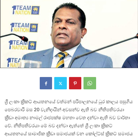
ශ්‍රී ලංකා ක්‍රිකට් ආයතනයේ වත්මන් පරිපාලනයේ ධුර කාලය පසුගිය
පෙබරවාරි මස 20 වැනිදායින් අවසන්ව ඇති බව නීතිපතිවරයා
ක්‍රීඩා අමාත්‍ය නාමල් රාජපක්ෂ මහතා වෙත දන්වා ඇති බව වාර්තා
වේ. නීතිපතිවරයා මේ බව දන්වා ඇත්තේ ශ්‍රී ලංකා ක්‍රිකට්
ආයතනයේ සාමාජික ක්‍රීඩා සමාජයක් වන කෝල්ට්ස් ක්‍රිකට් සමාජය