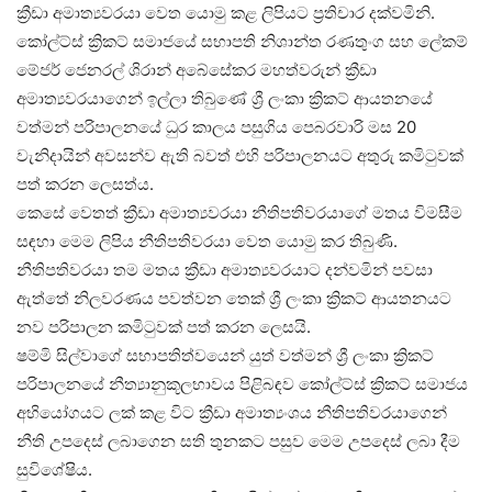
ක්‍රීඩා අමාත්‍යවරයා වෙත යොමු කළ ලිපියට ප්‍රතිචාර දක්වමිනි.
කෝල්ට්ස් ක්‍රිකට් සමාජයේ සභාපති නිශාන්ත රණතුංග සහ ලේකම්
මේජර් ජෙනරල් ශිරාන් අබේසේකර මහත්වරුන් ක්‍රීඩා
අමාත්‍යවරයාගෙන් ඉල්ලා තිබුණේ ශ්‍රී ලංකා ක්‍රිකට් ආයතනයේ
වත්මන් පරිපාලනයේ ධුර කාලය පසුගිය පෙබරවාරි මස 20
වැනිදායින් අවසන්ව ඇති බවත් එහි පරිපාලනයට අතුරු කමිටුවක්
පත් කරන ලෙසත්ය.
කෙසේ වෙතත් ක්‍රීඩා අමාත්‍යවරයා නීතිපතිවරයාගේ මතය විමසීම
සඳහා මෙම ලිපිය නීතිපතිවරයා වෙත යොමු කර තිබුණි.
නීතිපතිවරයා තම මතය ක්‍රීඩා අමාත්‍යවරයාට දන්වමින් පවසා
ඇත්තේ නිලවරණය පවත්වන තෙක් ශ්‍රී ලංකා ක්‍රිකට් ආයතනයට
නව පරිපාලන කමිටුවක් පත් කරන ලෙසයි.
ෂම්මි සිල්වාගේ සභාපතිත්වයෙන් යුත් වත්මන් ශ්‍රී ලංකා ක්‍රිකට්
පරිපාලනයේ නීත්‍යානුකූලභාවය පිළිබඳව කෝල්ට්ස් ක්‍රිකට් සමාජය
අභියෝගයට ලක් කළ විට ක්‍රීඩා අමාත්‍යංශය නීතිපතිවරයාගෙන්
නීති උපදෙස් ලබාගෙන සති තුනකට පසුව මෙම උපදෙස් ලබා දීම
සුවිශේෂිය.