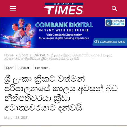
Home
Sport
Cricket
ශ්‍රී ලංකා ක්‍රිකට් වත්මන් පරිපාලනයේ කාලය
අවසන් බව නීතිපතිවරයා ක්‍රීඩා අමාත්‍යවරයාට දන්වයි
Sport
Cricket
Headlines
ශ්‍රී ලංකා ක්‍රිකට් වත්මන්
පරිපාලනයේ කාලය අවසන් බව
නීතිපතිවරයා ක්‍රීඩා
අමාත්‍යවරයාට දන්වයි
March 28, 2021