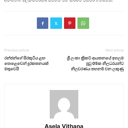
Previous article
Next article
රන්ජන්ගේ සිරකුටිය ළඟ
ශ්‍රී ලංකා ක්‍රිකට් ආයතනයේ ඉහලම
පොළෙවෙන් දුරකතනයක්
පුටු 05ක නිලධරයන්ට
මතුවෙයි
නිලවරණය තහනම් වන ලකුණු
Asela Vithana