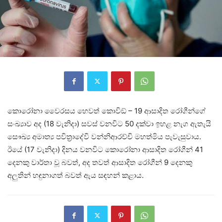
කොරෝනා වෛරසය හෙවත් කොවිඞ් – 19 ආසාදිත රෝගීන්ගේ
සංඛ්‍යාව අද (18 වැනිදා) සවස් වනවිට 50 දක්වා ඉහළ නැග ඇතැයි
සෞඛ්‍ය අමාත්‍ය පවිත්‍රාදේවි වන්නිආරච්චි මහත්මිය පැවැසුවාය.
ඊයේ (17 වැනිදා) දිනය වනවිට කොරෝනා ආසාදිත රෝගීන් 41
දෙනකු වාර්තා වූ බවත්, අද තවත් ආසාදිත රෝගීන් 9 දෙනකු
අලුතින් හඳුනාගත් බවත් ඇය සඳහන් කළාය.