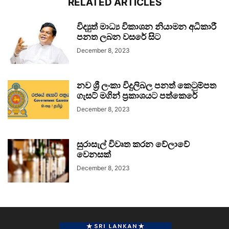
RELATED ARTICLES
විද්‍යුත් මාධ්‍ය විකාශන නියාමන අධිකාරී
පනත ලබන වසරේ සිට
December 8, 2023
නව ශ්‍රී ලංකා විදුලිබල පනත් කෙටුම්පත
ගැසට් මගින් ප්‍රකාශයට පත්කෙරේ
December 8, 2023
සුරාසැල් විවෘත කරන වේලාවේ
වෙනසක්
December 8, 2023