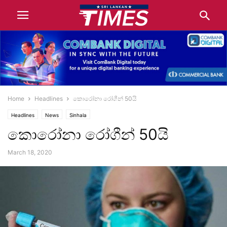
Home
Headlines
කොරෝනා රෝගීන් 50යි
Headlines
News
Sinhala
කොරෝනා රෝගීන් 50යි
March 18, 2020