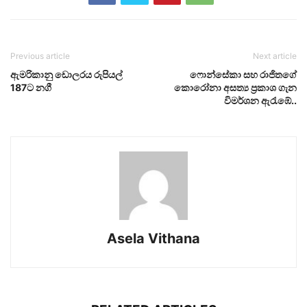
Previous article
Next article
ඇමරිකානු ඩොලරය රුපියල්
ෆොන්සේකා සහ රාජිතගේ
187ට නගී
කොරෝනා අසත්‍ය ප්‍රකාශ ගැන
විමර්ශන ඇරැඹේ..
Asela Vithana