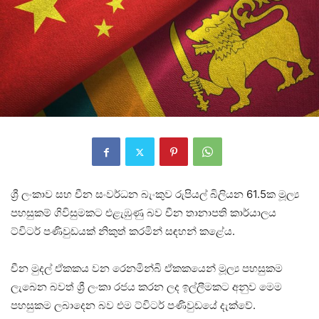
ශ්‍රී ලංකාව සහ චීන සංවර්ධන බැංකුව රුපියල් බිලියන 61.5ක මූල්‍ය
පහසුකම් ගිවිසුමකට එළැඹුණු බව චීන තානාපති කාර්යාලය
ට්විටර් පණිවුඩයක් නිකුත් කරමින් සඳහන් කළේය.
චීන මුදල් ඒකකය වන රෙනමින්බි ඒකකයෙන් මූල්‍ය පහසුකම
ලැබෙන බවත් ශ්‍රී ලංකා රජය කරන ලද ඉල්ලීමකට අනුව මෙම
පහසුකම ලබාදෙන බව එම ට්විටර් පණිවුඩයේ දැක්වේ.