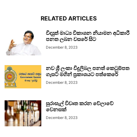
RELATED ARTICLES
විද්‍යුත් මාධ්‍ය විකාශන නියාමන අධිකාරී
පනත ලබන වසරේ සිට
December 8, 2023
නව ශ්‍රී ලංකා විදුලිබල පනත් කෙටුම්පත
ගැසට් මගින් ප්‍රකාශයට පත්කෙරේ
December 8, 2023
සුරාසැල් විවෘත කරන වේලාවේ
වෙනසක්
December 8, 2023