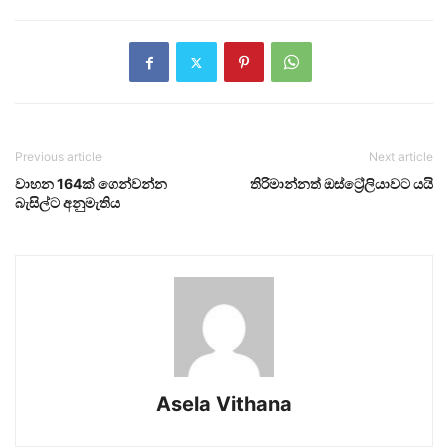
Previous article
Next article
වාහන 164ක් ගෙන්වන්න
තිරිමාන්නත් ඔස්ට්‍රේලියාවට යයි
බැසිල්ට අනුමැතිය
Asela Vithana