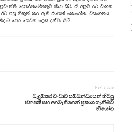
රවෘත්ති දෙපාර්තමේනතුව කියා සිටී. ඒ අනුව රථ වාහන
හෝ ඊට පසු නිකුත් කර ඇති එහෙත් කොරෝනා වසංගතය
නිදාට පෙර ගෙවන ලෙස දන්වා සිටී.
Next article
බැඳුම්කර වංචාව සම්බන්ධයෙන් හිටපු
ජනපති සහ අගමැතිගෙන් ප්‍රකාශ ගැනීමට
නියෝග