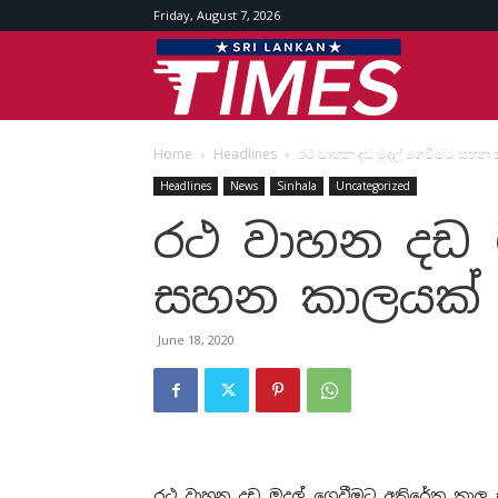
Friday, August 7, 2026
Srilankan
Home
Headlines
රථ වාහන දඩ මුදල් ගෙවීමට සහන
Times
Headlines
News
Sinhala
Uncategorized
රථ වාහන දඩ ම
සහන කාලයක්
June 18, 2020
රථ වාහන දඩ මුදල් ගෙවීමට අතිරේක කාල සහ