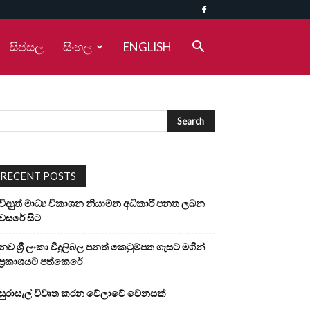
සිප්සල
සිංහල
ENGLISH
RECENT POSTS
විද්‍යුත් මාධ්‍ය විකාශන නියාමන අධිකාරී පනත ලබන
වසරේ සිට
නව ශ්‍රී ලංකා විදුලිබල පනත් කෙටුම්පත ගැසට් මගින්
ප්‍රකාශයට පත්කෙරේ
සුරාසැල් විවෘත කරන වේලාවේ වෙනසක්