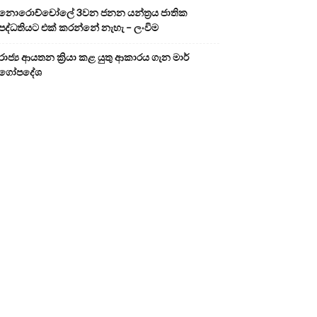
නොරොච්චෝලේ 3වන ජනන යන්ත්‍රය ජාතික
පද්ධතියට එක් කරන්නේ නැහැ – ලංවිම
රාජ්‍ය ආයතන ක්‍රියා කළ යුතු ආකාරය ගැන මාර්
ගෝපදේශ