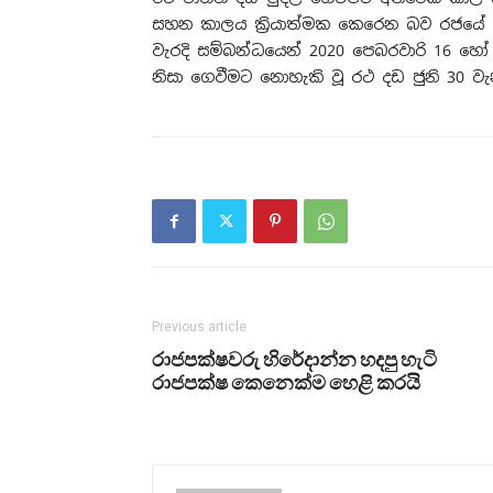
සහන කාලය ක්‍රියාත්මක කෙරෙන බව රජයේ ප්‍
වැරදි සම්බන්ධයෙන් 2020 පෙබරවාරි 16 
නිසා ගෙවීමට නොහැකි වූ රථ දඩ ජුනි 30 වැ
Previous article
රාජපක්ෂවරු හිරේදාන්න හදපු හැටි
රාජපක්ෂ කෙනෙක්ම හෙළි කරයි