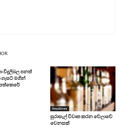
HOR
ංකා විදුලිබල පනත්
ගැසට් මගින්
ට පත්කෙරේ
Headlines
සුරාසැල් විවෘත කරන වේලාවේ
වෙනසක්