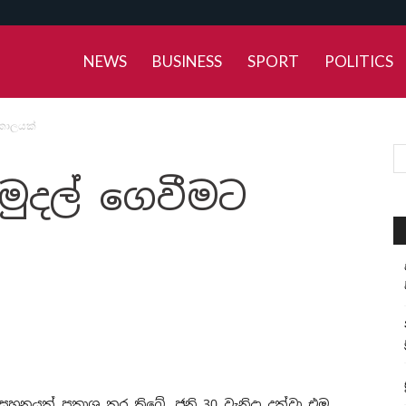
NEWS
BUSINESS
SPORT
POLITICS
 කාලයක්
ුදල් ගෙවීමට
නයක් ප්‍රකාශ කර තිබේ. ජුනි 30 වැනිදා දක්වා එම