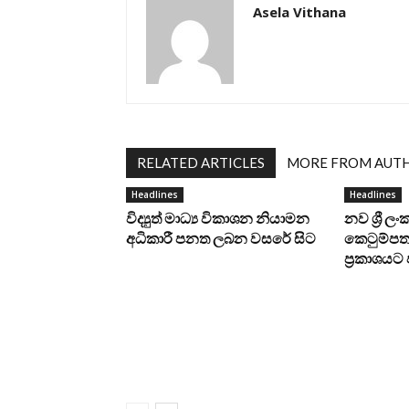
Asela Vithana
RELATED ARTICLES
MORE FROM AUT
Headlines
Headlines
විද්‍යුත් මාධ්‍ය විකාශන නියාමන
නව ශ්‍රී ල
අධිකාරී පනත ලබන වසරේ සිට
කෙටුම්පත 
ප්‍රකාශය