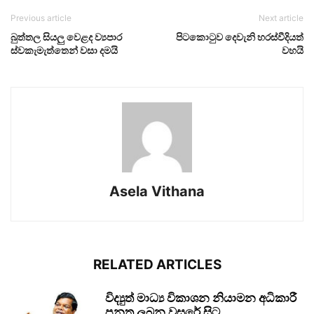
Previous article
Next article
බුත්තල සියලු වෙළද ව්‍යපාර
පිටකොටුව දෙවැනි හරස්වීදියත්
ස්වකැමැත්තෙන් වසා දමයි
වහයි
Asela Vithana
RELATED ARTICLES
විද්‍යුත් මාධ්‍ය විකාශන නියාමන අධිකාරී
පනත ලබන වසරේ සිට