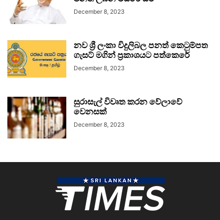
December 8, 2023
නව ශ්‍රී ලංකා විදුලිබල පනත් කෙටුම්පත
ගැසට් මගින් ප්‍රකාශයට පත්කෙරේ
December 8, 2023
සුරාසැල් විවෘත කරන වේලාවේ
වෙනසක්
December 8, 2023