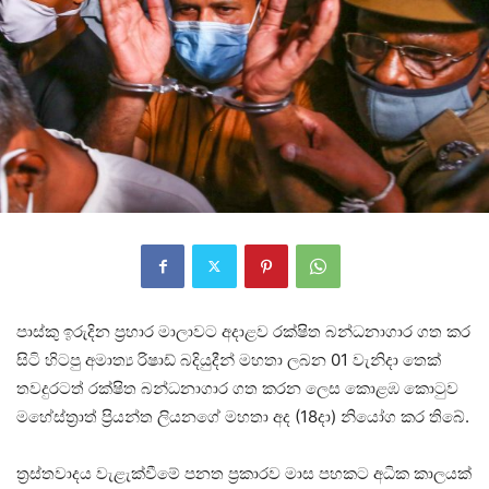
පාස්කු ඉරුදින ප්‍රහාර මාලාවට අදාළව රක්ෂිත බන්ධනාගාර ගත කර
සිටි හිටපු අමාත්‍ය රිෂාඩ් බදියුදීන් මහතා ලබන 01 වැනිදා තෙක්
තවදුරටත් රක්ෂිත බන්ධනාගාර ගත කරන ලෙස කොළඹ කොටුව
මහේස්ත්‍රාත් ප්‍රියන්ත ලියනගේ මහතා අද (18දා) නියෝග කර තිබේ.
ත්‍රස්තවාදය වැළැක්වීමේ පනත ප්‍රකාරව මාස පහකට අධික කාලයක්