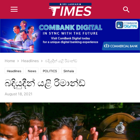
Home
Headlines
බදියුදීන් යළි රිමාන්ඩ්
Headlines
News
POLITICS
Sinhala
බදියුදීන් යළි රිමාන්ඩ්
August 18, 2021