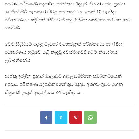
අපරාධ පරීක්ෂණ දෙපාර්තමේන්තුව රැඳවුම් නියෝග මත ප්‍රශ්න
කරමින් සිටි සැකකාර හිටපු අමාත්‍යවරයා ඉකුත් 10 වැනිදා
අධිකරණයට ඉදිරිපත් කිරීමෙන් පසු රක්ෂිත බන්ධනාගාර ගත කර
කෙරිණී.
මෙම සිද්ධියට අදාළ වැඩිදුර මහෙස්ත්‍රාත් පරීක්ෂණය අද (18දා)
අධිකරණය හමුවේ යළි කැදවූ අවස්ථාවේදී මෙම නියෝගය
ලබාදුන්නේය.
පාස්කු ඉරුදින ප්‍රහාර මාලාවට අදාළ විමර්ශන සම්බන්ධයෙන්
අපරාධ පරීක්ෂණ දෙපාර්තමේන්තුව ඔහුව අත්අඩංගුවට ගෙන
තිබුණේ ඉකුත් අප්‍රේල් මස 24 වැනිදා ය .