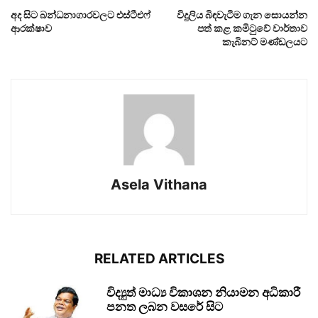
අද සිට බන්ධනාගාරවලට එස්ටීඑෆ්
විදුලිය බිඳවැටීම ගැන සොයන්න
ආරක්ෂාව
පත් කළ කමිටුවේ වාර්තාව
කැබිනට් මණ්ඩලයට
Asela Vithana
RELATED ARTICLES
විද්‍යුත් මාධ්‍ය විකාශන නියාමන අධිකාරී
පනත ලබන වසරේ සිට