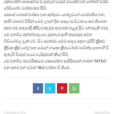
කොරෝනා ආසාදනය වී ඇතැයි විදෙස් මාධ්‍යක් වන නේෂන් වයිඞ්
රේඩියෝව වාර්තා කර සිටී.
කෙසේ වෙතත් වාර්තා වන අන්දමට බෝලට්ගේ පෙම්වතිය වන
කාසි බෙනට් විසින් මෙම උපන් දින සාදය සංවිධානය කර තිබෙන
අතර එම සාදයේදී කිසිවෙකු මුඛ ආවරණ පැළඳ සිට නොමැති බවද
මේ වනවිට අන්තර්ජාලයට මුදාහැර ඇති ඡායාරූප සමහ
වීඩියෝවල දැක් වේ. මීට අමතරව මෙම සාදය සඳහා සුපිරි ක්‍රිකට්
ක්‍රීඩක ක්‍රිස් ගේල් සහ රෙගේ ගායක ක්‍රිස්ටෝපර් මාටින්ද සහභාගි වී
ඇතැයි විදෙස් මාධ්‍ය වැඩිදුරටත් කියා සිටී.
මේ වනවිට ජමෙයිකාවේ කොරෝනා ආසිදිතයන් ගණන 1413ක්
වන අතර ඉන් මරණ 16ක් වාර්තා වී තිබේ.
Previous article
Next article