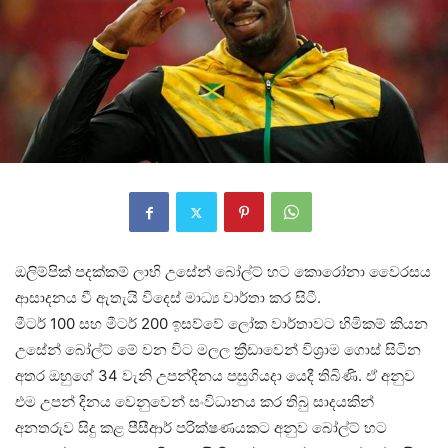
ඔලිම්පික් පදක්කම් ලාභි උසේන් බෝල්ට් හට කොරෝනා වෛරසය
ආසාදනය වී ඇතැයි විදෙස් මාධ්‍ය වාර්තා කර සිටී.
මීටර් 100 සහ මීටර් 200 ඉසව්වේ ලෝක වාර්තාවට හිමිකම් කියන
උසේන් බෝල්ට් මේ වන විට මලල ක්‍රීඩාවෙන් විශ්‍රාම ගොස් සිටින
අතර ඔහුගේ 34 වැනි උපන්දිනය පසුගියදා යෙදී තිබිණි. ඒ අනුව
එම උපන් දිනය වෙනුවෙන් සංවිධානය කර තිබු සාදයකින්
අනතරුව සිදු කළ පීසීආර් පරික්ෂණයකට අනුව බෝල්ට් හට