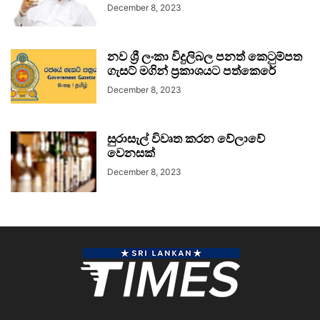
December 8, 2023
නව ශ්‍රී ලංකා විදුලිබල පනත් කෙටුම්පත
ගැසට් මගින් ප්‍රකාශයට පත්කෙරේ
December 8, 2023
සුරාසැල් විවෘත කරන වේලාවේ
වෙනසක්
December 8, 2023