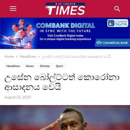
Home
Headlines
උසේන බෝල්ට්ටත් කොරෝනා ආසාදනය වෙයි
Headlines
News
Sinhala
Sport
උසේන බෝල්ට්ටත් කොරෝනා
ආසාදනය වෙයි
August 25, 2020