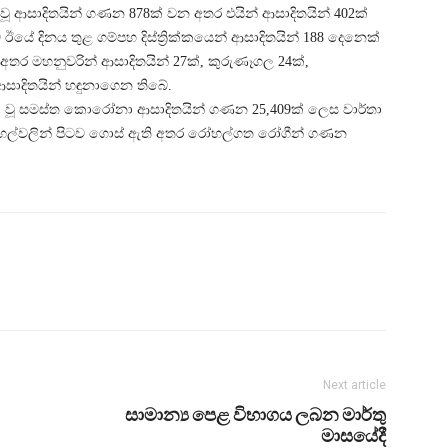
ා වූ ආසාදිතයින් ගණන 878ක් වන අතර එයින් ආසාදිතයින් 402ක්
 ඊයේ දිනය තුළ ගම්පහ දිස්ත්‍රික්කයෙන් ආසාදිතයින් 188 දෙනෙක්
 අතර මහනුවරින් ආසාදිතයින් 27ක්, කුරුණෑගල 24ක්,
ආසාදිතයින් හඳුනාගෙන තිබේ.
තා වූ සමස්ත කොරෝනා ආසාදිතයින් ගණන 25,409ක් ලෙස වාර්තා
ා රෝහල්වලින් පිටව ගොස් ඇති අතර රෝහල්ගත රෝගීන් ගණන
Next article
සාමාන්‍ය පෙළ විභාගය ලබන මාර්තු
මාසයේදී