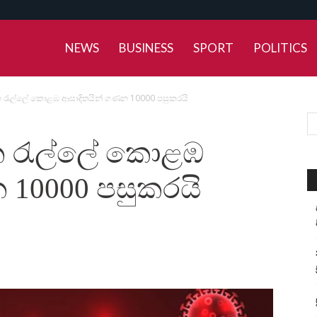
NEWS
BUSINESS
SPORT
POLITICS
ැල්ලේ කොළඹ ආසාදිතයින් ගණන 10000 පසුකරයි
 රැල්ලේ කොළඹ
 10000 පසුකරයි