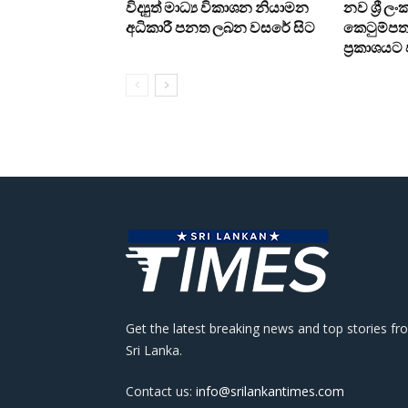
විද්‍යුත් මාධ්‍ය විකාශන නියාමන
නව ශ්‍රී ල
අධිකාරී පනත ලබන වසරේ සිට
කෙටුම්පත 
ප්‍රකාශය
Get the latest breaking news and top stories fr
Sri Lanka.
Contact us:
info@srilankantimes.com