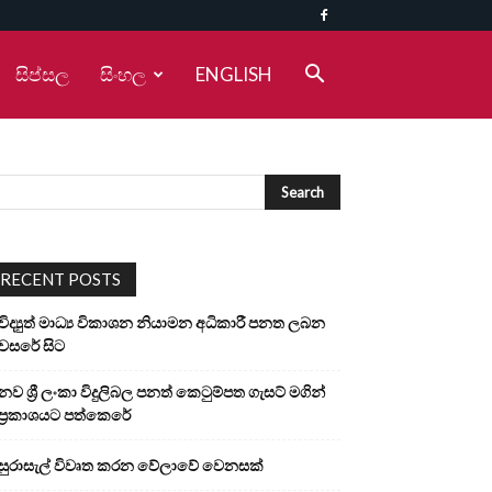
සිප්සල
සිංහල
ENGLISH
RECENT POSTS
විද්‍යුත් මාධ්‍ය විකාශන නියාමන අධිකාරී පනත ලබන
වසරේ සිට
නව ශ්‍රී ලංකා විදුලිබල පනත් කෙටුම්පත ගැසට් මගින්
ප්‍රකාශයට පත්කෙරේ
සුරාසැල් විවෘත කරන වේලාවේ වෙනසක්