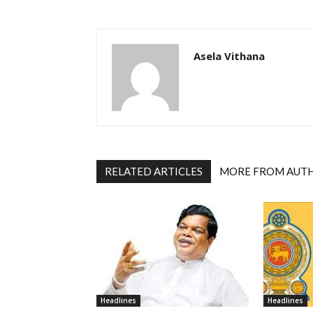
Asela Vithana
RELATED ARTICLES
MORE FROM AUT
Headlines
Headlines