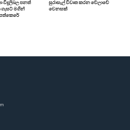
ංකා විදුලිබල පනත්
සුරාසැල් විවෘත කරන වේලාවේ
ගැසට් මගින්
වෙනසක්
ට පත්කෙරේ
om