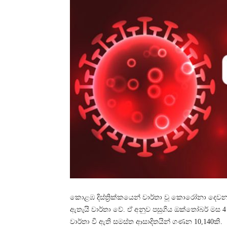
කොළඹ දිස්ත්‍රික්කයෙන් වාර්තා වූ කොරෝනා දෙවන
ඇතැයි වාර්තා වේ. ඒ අනුව පසුගිය ඔක්තෝබර් මස 4
වාර්තා වී ඇති සමස්ත ආසාදිතයින් ගණන 10,140කි.