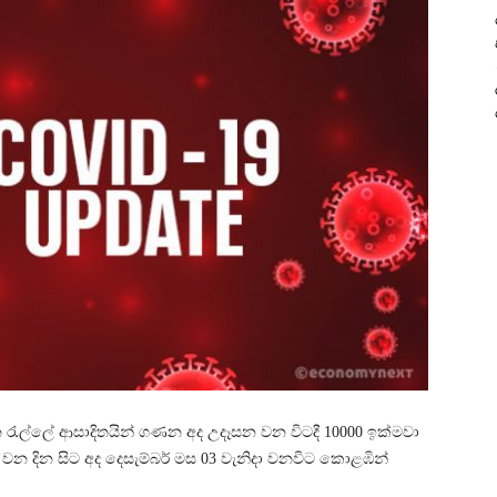
 රැල්ලේ ආසාදිතයින් ගණන අද උදෑසන වන විටදී 10000 ඉක්මවා
 වන දින සිට අද දෙසැම්බර් මස 03 වැනිදා වනවිට කොළඹින්