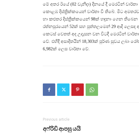
මේ අතර ඊයේ (02 වැනිදා) දිනයේ දී මෙරටින් වාර්ත
කොළඹ දිස්ත්‍රික්කයෙන් වාර්තා වී තිබේ. මීට අමතරව
හා කළුතර දිස්ත්‍රික්කයෙන් 98ක් හඳුනා ගෙන තිබෙන
රත්නපුරයෙන් 52ක් සහ පුත්තලමෙන් 29 ආදි ලෙසද 
කෙටස් වෙතත් අද උදෑසන වන විටදී මෙරටින් වාර්
වේ. එහිදී අසාදිතයින් 18,303ක් පුර්ණ සුවය ලබ
6,982ක් ලෙස වාර්තා වේ.
Previous article
අෆ්රිඩි ආපසු යයි