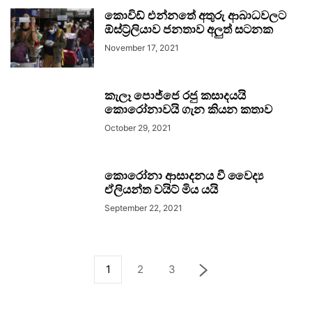
කොවිඩ් එන්නතේ අතුරු ආබාධවලට
ඕස්ට්‍ර්ලියාව ජනතාව අලුත් සටනක
November 17, 2021
කැලෑ පොජ්ජෙ රජු කසාදයයි
කොරෝනාවයි ගැන කියන කතාව
October 29, 2021
කොරෝනා ආසාදනය වී වෛද්‍ය
ඒලියන්ත වයිට් මිය යයි
September 22, 2021
1
2
3