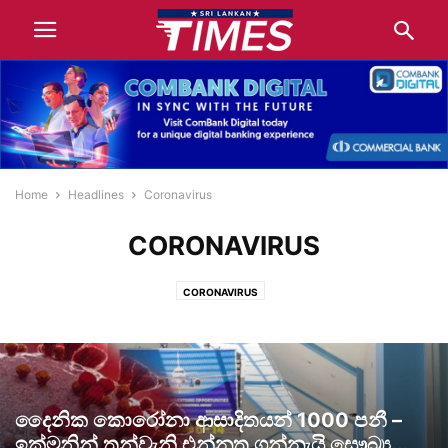
Home
Headlines
Coronavirus
CORONAVIRUS
CORONAVIRUS
දෛනික කොරෝනා ආසාදිතයන් 1000 පනී –
ඉක්මනින් තුන්වැනි එන්නත ගන්නැයි සෞඛ්‍ය...