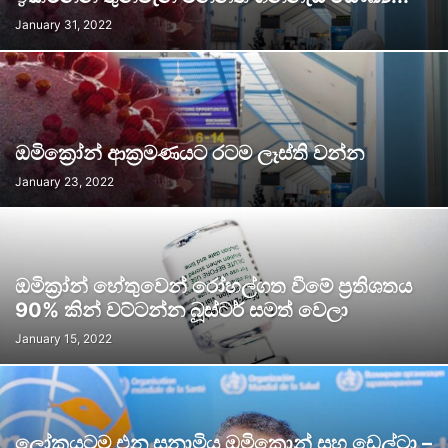
January 31, 2022
ඔමික්‍රෝන් ආක්‍රමණයට රටම ලෑස්ති වන්න
January 23, 2022
ඔමික්‍රා්න් හේතුවෙන් රෝහල්ගත වීමේ ප්‍රතිශතය
90% කින් වට්ටන්න බූස්ටර් සමත් වෙලා
January 15, 2022
ලෝකයටම එන සුනාමිය ඔමික්‍රොන් සහ ඩෙල්ටා –