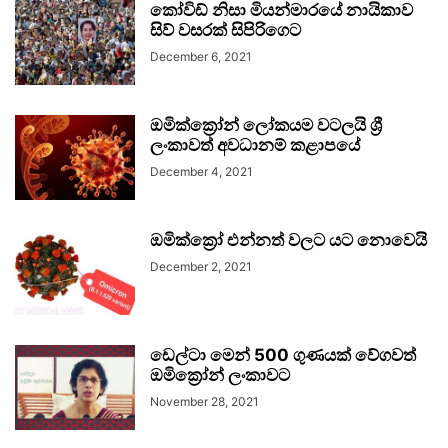
කෝවිඩ් නිසා මියන්මාරයේ නායිකාව
සිව් වසරක් සිපිරිගෙට
December 6, 2021
ඔමික්ක්‍රෝන් ලෝකයම වටලයි ශ්‍රී
ලංකාවත් අවධානම් කළාපයේ
December 4, 2021
ඔමික්ක්‍රෝ එන්නත් වලට යට නොවෙයි
December 2, 2021
ඩෙල්ටා මෙන් 500 ගුණයක් වේගවත්
ඔමික්‍රෝන් ලංකාවට
November 28, 2021