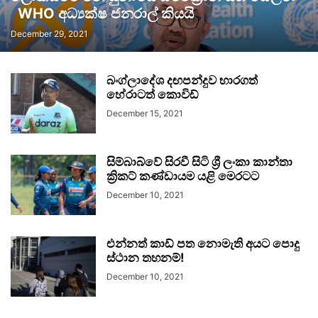
WHO අධ්‍යක්ෂ ජනරාල් කියයි
December 29, 2021
බංග්ලාදේශ දඟපන්දුව භාරගත්
හේරාටත් කොවිඩ්
December 15, 2021
සිම්බාබ්වේ සිරවී සිටි ශ්‍රී ලංකා කාන්තා
ක්‍රිකට් කණ්ඩායම යළි මෙරටට
December 10, 2021
එන්නත් කාඩ් පත නොමැති අයට පොදු
ස්ථාන තහනම්!
December 10, 2021