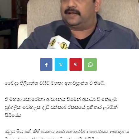
වෛද්‍ය ඒලියන්ත වයිට් මහතා අභාවප‍්‍රාත්ත වී තිබේ.
ඒ මහතා කොරෝනා ආසාදනය වීමෙන් අසාධ්‍ය වී කොලඹ
පුද්ගලික රෝහලක දැඩි සත්කාර ඒකකයේ ප‍්‍රතිකාර ලබමින්
සිටියේය.
ඔහුට මීට සති කිහිපයකට පෙර කොරෝනා වෛරසය ආසාදනය