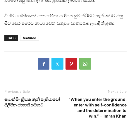
වීමෙන් පසු රෝහල් ගතව ප්‍රතිකාර ලබමින් සිටියා.
විශ්ව ශක්තියෙන් කොරෝනා රෝගය සුව කිරීමට හැකි බවට ඔහු
මිට පෙර මෙරට මාධ්‍ය වෙත සම්මුඛ සාකච්ජාද ලබාදී තිබුණා.
TAGS
featured
Previous article
Next article
බොක්සිං ක්‍රීඩක මැනී පැකියාවෝ
“When you enter the ground,
පිලිපීන ජනපති සටනට
enter with self-confidence
and the determination to
win.” – Imran Khan