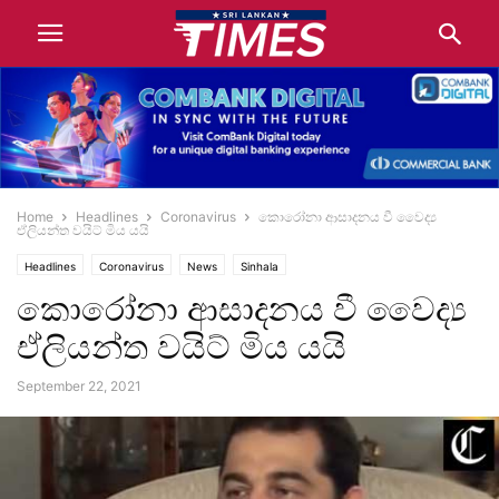
Home
Headlines
Coronavirus
කොරෝනා ආසාදනය වී වෛද්‍ය
ඒලියන්ත වයිට් මිය යයි
Headlines
Coronavirus
News
Sinhala
කොරෝනා ආසාදනය වී වෛද්‍ය
ඒලියන්ත වයිට් මිය යයි
September 22, 2021