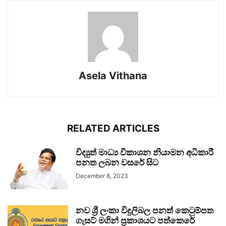
Asela Vithana
RELATED ARTICLES
විද්‍යුත් මාධ්‍ය විකාශන නියාමන අධිකාරී
පනත ලබන වසරේ සිට
December 8, 2023
නව ශ්‍රී ලංකා විදුලිබල පනත් කෙටුම්පත
ගැසට් මගින් ප්‍රකාශයට පත්කෙරේ