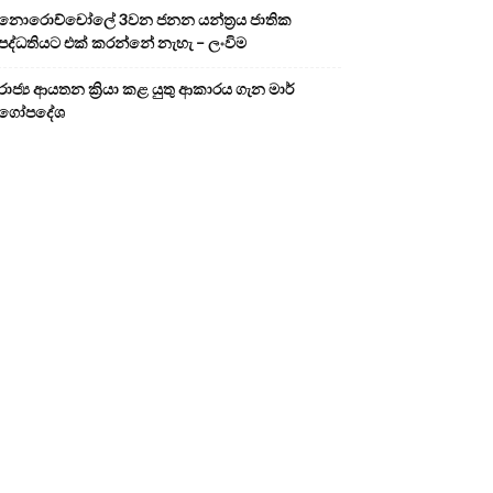
නොරොච්චෝලේ 3වන ජනන යන්ත්‍රය ජාතික
පද්ධතියට එක් කරන්නේ නැහැ – ලංවිම
රාජ්‍ය ආයතන ක්‍රියා කළ යුතු ආකාරය ගැන මාර්
ගෝපදේශ