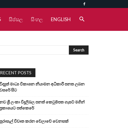
S
සිප්සල
සිංහල
ENGLISH
RECENT POSTS
විද්‍යුත් මාධ්‍ය විකාශන නියාමන අධිකාරී පනත ලබන
වසරේ සිට
නව ශ්‍රී ලංකා විදුලිබල පනත් කෙටුම්පත ගැසට් මගින්
ප්‍රකාශයට පත්කෙරේ
සුරාසැල් විවෘත කරන වේලාවේ වෙනසක්