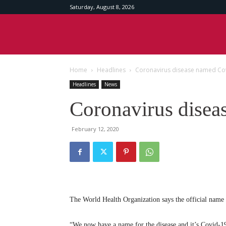
Saturday, August 8, 2026
Srilankan
Home
Headlines
Coronavirus disease named Co
Times
Headlines
News
Coronavirus disea
February 12, 2020
The World Health Organization says the official name 
“We now have a name for the disease and it’s Covid-