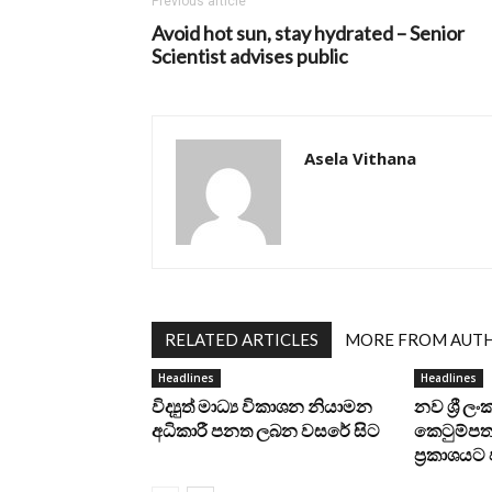
Previous article
Avoid hot sun, stay hydrated – Senior
Scientist advises public
Asela Vithana
RELATED ARTICLES
MORE FROM AUT
Headlines
Headlines
විද්‍යුත් මාධ්‍ය විකාශන නියාමන
නව ශ්‍රී ල
අධිකාරී පනත ලබන වසරේ සිට
කෙටුම්පත 
ප්‍රකාශය