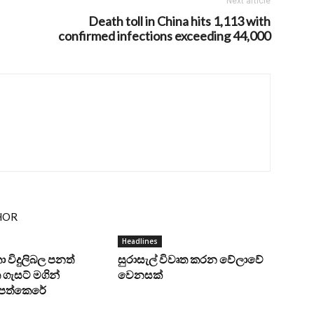
Next article
Death toll in China hits 1,113 with
confirmed infections exceeding 44,000
HOR
Headlines
ංකා විදුලිබල පනත්
සුරාසැල් විවෘත කරන වේලාවේ
ගැසට් මගින්
වෙනසක්
ට පත්කෙරේ