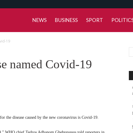
NEWS
BUSINESS
SPORT
POLITIC
vid-19
se named Covid-19
for the disease caused by the new coronavirus is Covid-19.
19,” WHO chief Tedros Adhanom Ghebreyesus told reporters in