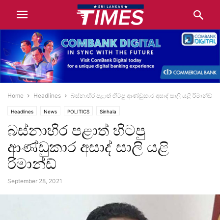
Home
Headlines
බස්නාහිර පළාත් හිටපු ආණ්ඩුකාර අසාද් සාලි යළි රිමාන්ඩ්
Headlines
News
POLITICS
Sinhala
බස්නාහිර පළාත් හිටපු
ආණ්ඩුකාර අසාද් සාලි යළි
රිමාන්ඩ්
September 28, 2021