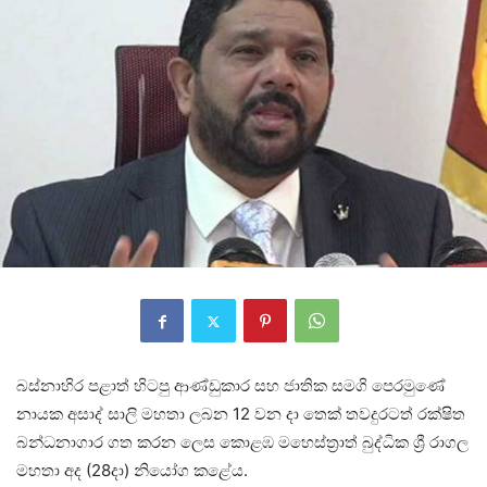
බස්නාහිර පළාත් හිටපු ආණ්ඩුකාර සහ ජාතික සමගි පෙරමුණේ
නායක අසාද් සාලි මහතා ලබන 12 වන දා තෙක් තවදුරටත් රක්ෂිත
බන්ධනාගාර ගත කරන ලෙස කොළඹ මහෙස්ත්‍රාත් බුද්ධික ශ්‍රී රාගල
මහතා අද (28දා) නියෝග කළේය.