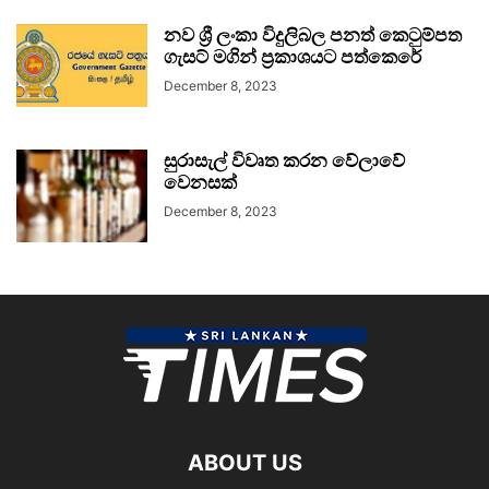
නව ශ්‍රී ලංකා විදුලිබල පනත් කෙටුම්පත
ගැසට් මගින් ප්‍රකාශයට පත්කෙරේ
December 8, 2023
සුරාසැල් විවෘත කරන වේලාවේ
වෙනසක්
December 8, 2023
ABOUT US