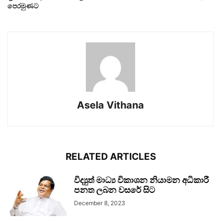
පෙරමුණට
Asela Vithana
RELATED ARTICLES
විද්‍යුත් මාධ්‍ය විකාශන නියාමන අධිකාරී
පනත ලබන වසරේ සිට
December 8, 2023