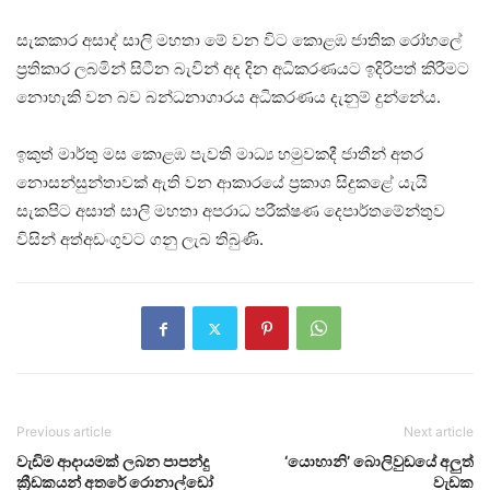
සැකකාර අසාද් සාලි මහතා මේ වන විට කොළඹ ජාතික රෝහලේ
ප්‍රතිකාර ලබමින් සිටීන බැවින් අද දින අධිකරණයට ඉදිරිපත් කිරීමට
නොහැකි වන බව බන්ධනාගාරය අධිකරණය දැනුම් දුන්නේය.
ඉකුත් මාර්තු මස කොළඹ පැවති මාධ්‍ය හමුවකදී ජාතීන් අතර
නොසන්සුන්තාවක් ඇති වන ආකාරයේ ප්‍රකාශ සිදුකළේ යැයි
සැකපිට අසාත් සාලි මහතා අපරාධ පරීක්ෂණ දෙපාර්තමේන්තුව
විසින් අත්අඩංගුවට ගනු ලැබ තිබුණි.
Previous article
Next article
වැඩිම ආදායමක් ලබන පාපන්දු
‘යොහානි’ බොලිවුඩයේ අලුත්
ක්‍රීඩකයන් අතරේ රොනාල්ඩෝ
වැඩක