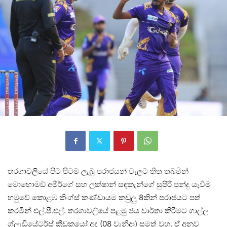
තරගාවලියේ පිට පිටම ලැබූ පරාජයන් වැලට තිත තබමින්
මොහොමඞ් අමීර්ගේ සහ ලක්ෂාන් සඳකැන්ගේ සුපිරි පන්දු යැවීම
හමුවේ කොළඹ කිංග්ස් කණ්ඩායම කඩුලු 8කින් පරාජයට පත්
කරමින් එල්.පී.එල්. තරගාවලියේ පළමු ජය වාර්තා කිරීමට ගාල්ල
ග්ලැඩියේටර්ස් ක්‍රීඩකයෝ අද (08 වැනිදා) සමත් වූහ. ඒ අනුව