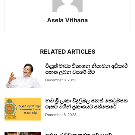
Asela Vithana
RELATED ARTICLES
විද්‍යුත් මාධ්‍ය විකාශන නියාමන අධිකාරී
පනත ලබන වසරේ සිට
December 8, 2023
නව ශ්‍රී ලංකා විදුලිබල පනත් කෙටුම්පත
ගැසට් මගින් ප්‍රකාශයට පත්කෙරේ
December 8, 2023