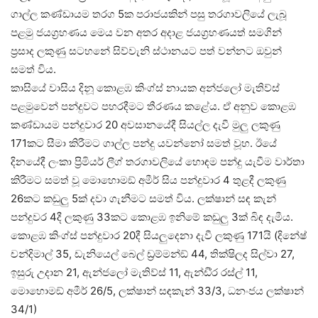
ගාල්ල කණ්ඩායම තරග 5ක පරාජයකින් පසු තරගාවලියේ ලැබූ
පළමු ජයග්‍රහණය මෙය වන අතර අදාළ ජයග්‍රහණයත් සමගින්
ප්‍රසාද ලකුණු සටහනේ සිව්වැනි ස්ථානයට පත් වන්නට ඔවුන්
සමත් විය.
කාසියේ වාසිය දිනූ කොළඹ කිංග්ස් නායක අන්ජලෝ මැතිව්ස්
පළමුවෙන් පන්දුවට පහරදීමට තීරණය කළේය. ඒ අනුව කොළඹ
කණ්ඩායම පන්දුවාර 20 අවසානයේදී සියල්ල දැවී මුලු ලකුණු
171කට සීමා කිරීමට ගාල්ල පන්දු යවන්නෝ සමත් වූහ. ඊයේ
දිනයේදී ලංකා ප්‍රිමියර් ලීග් තරගාවලියේ හොඳම පන්දු යැවීම වාර්තා
කිරීමට සමත් වූ මොහොමඞ් අමීර් සිය පන්දුවාර 4 තුළදී ලකුණු
26කට කඩුලු 5ක් දවා ගැනීමට සමත් විය. ලක්ෂාන් සඳ කැන්
පන්දුවර 4දී ලකුණු 33කට කොළඹ ඉනිමේ කඩුලු 3ක් බිඳ දැමීය.
කොළඹ කිංග්ස් පන්දුවාර 20දී සියලුදෙනා දැවී ලකුණු 171යි (දිනේෂ්
චන්දිමාල් 35, ඩැනියෙල් බෙල් ඩ්‍රම්මන්ඞ් 44, තික්ෂිලද සිල්වා 27,
ඉසුරු උදාන 21, ඇන්ජලෝ මැතිව්ස් 11, ඇන්ඩි්‍ර රස්ල් 11,
මොහොමඞ් අමීර් 26/5, ලක්ෂාන් සඳකැන් 33/3, ධනංජය ලක්ෂාන්
34/1)