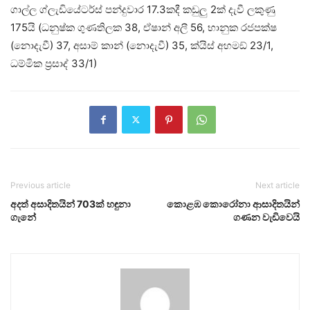
ගාල්ල ග්ලැඩියේටර්ස් පන්දුවාර 17.3කදී කඩුලු 2ක් දැවී ලකුණු
175යි (ධනුෂ්ක ගුණතිලක 38, ඒෂාන් අලී 56, භානුක රජපක්ෂ
(නොදැවී) 37, අසාම් කාන් (නොදැවී) 35, ක්යිස් අහමඞ් 23/1,
ධම්මික ප්‍රසාද් 33/1)
Previous article
Next article
අදත් අසාදිතයින් 703ක් හඳුනා
කොළඹ කොරෝනා ආසාදිතයින්
ගැනේ
ගණන වැඩිවෙයි