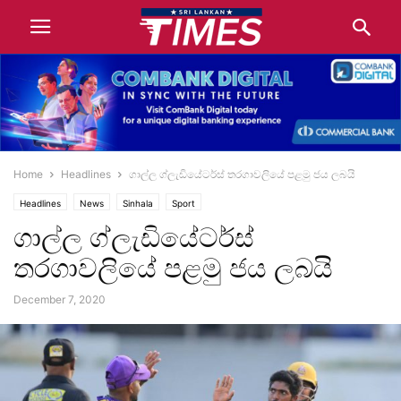
Home
Headlines
ගාල්ල ග්ලැඩියේටර්ස් තරගාවලියේ පළමු ජය ලබයි
Headlines
News
Sinhala
Sport
ගාල්ල ග්ලැඩියේටර්ස්
තරගාවලියේ පළමු ජය ලබයි
December 7, 2020