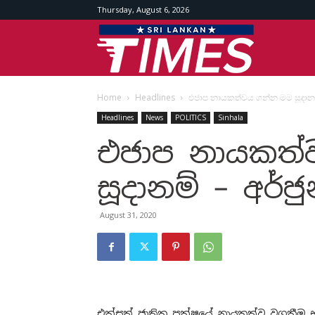
Thursday, August 6, 2026
Srilankan
Home
Headlines
එජාප නායකත්වය ගන්න මම සූදානම්
Times
Headlines
News
POLITICS
Sinhala
එජාප නායකත්
සූදානම් – අර්
August 31, 2020
එක්සත් ජාතික පක්ෂයේ නායකත්ව වගකීම 