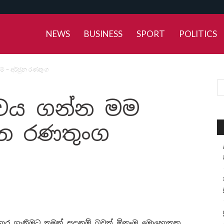
NEWS
BUSINESS
SPORT
POLITICS
 – අර්ජුන රණතුංග
වය ගන්න මම
ජුන රණතුංග
භාර ගැනීමට තමන් සූදානම් බවත් ඕනෑම මොහොතක