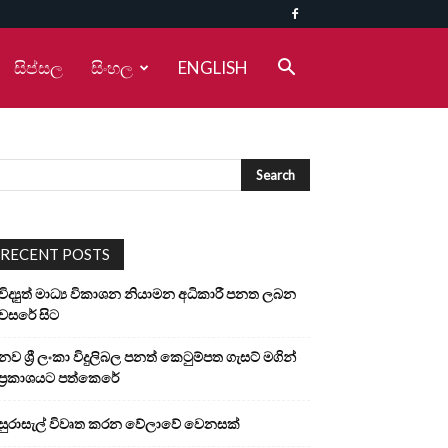
සිප්සල
සිංහල
ENGLISH
RECENT POSTS
විද්‍යුත් මාධ්‍ය විකාශන නියාමන අධිකාරී පනත ලබන
වසරේ සිට
නව ශ්‍රී ලංකා විදුලිබල පනත් කෙටුම්පත ගැසට් මගින්
ප්‍රකාශයට පත්කෙරේ
සුරාසැල් විවෘත කරන වේලාවේ වෙනසක්