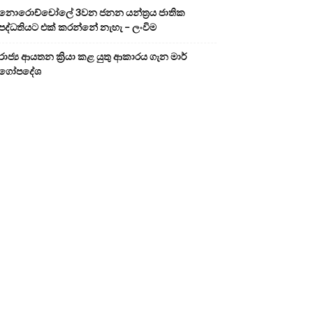
නොරොච්චෝලේ 3වන ජනන යන්ත්‍රය ජාතික
පද්ධතියට එක් කරන්නේ නැහැ – ලංවිම
රාජ්‍ය ආයතන ක්‍රියා කළ යුතු ආකාරය ගැන මාර්
ගෝපදේශ