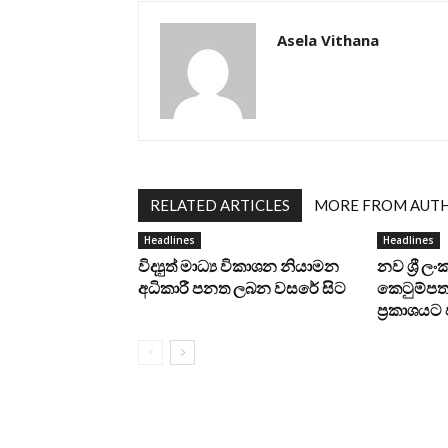
Asela Vithana
RELATED ARTICLES
MORE FROM AUT
Headlines
Headlines
විද්‍යුත් මාධ්‍ය විකාශන නියාමන
නව ශ්‍රී ල
අධිකාරී පනත ලබන වසරේ සිට
කෙටුම්පත 
ප්‍රකාශය