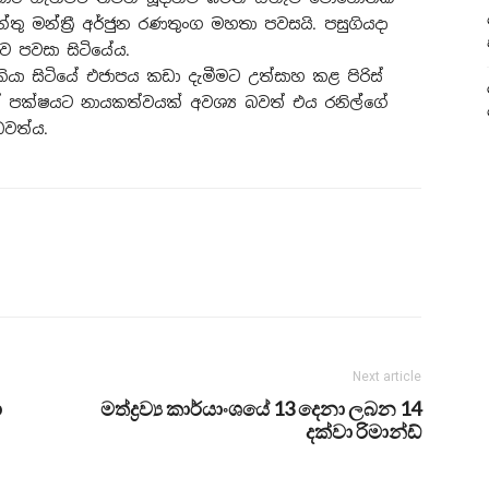
තු මන්ත්‍රී අර්ජුන රණතුංග මහතා පවසයි. පසුගියදා
ව පවසා සිටියේය.
කියා සිටියේ එජාපය කඩා දැමීමට උත්සාහ කළ පිරිස්
පක්ෂයට නායකත්වයක් අවශ්‍ය බවත් එය රනිල්ගේ
වත්ය.
Next article
ා
මත්ද්‍රව්‍ය කාර්යාංශයේ 13 දෙනා ලබන 14
දක්වා රිමාන්ඩ්