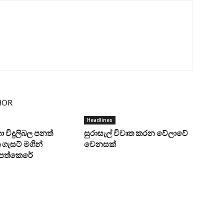
HOR
Headlines
ංකා විදුලිබල පනත්
සුරාසැල් විවෘත කරන වේලාවේ
ගැසට් මගින්
වෙනසක්
ට පත්කෙරේ