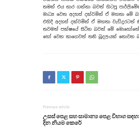
තමන් එය භාර ගන්නා බවත් හිටපු පාර්ලිමේන්
මාධ්‍ය වෙත අදහස් දක්වමින් ඒ මහතා මේ බ
එහිදී අදහස් දක්වමින් ඒ මහතා වැඩිදුරටත් 
තවමත් පක්ෂයේ සිටින බවත් මේ මොහෝතේ 
හෝ වෙන කාගෙවත් තනි බූදලයක් නොවන බ
Previous article
උසස් පෙළ සහ සාමාන්‍ය පෙළ විභාග සඳහ
දින නියම කෙරේ