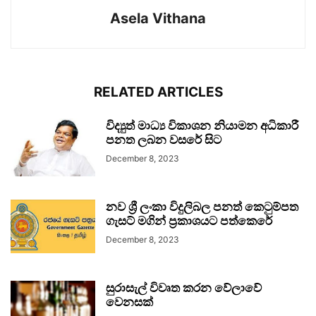
Asela Vithana
RELATED ARTICLES
විද්‍යුත් මාධ්‍ය විකාශන නියාමන අධිකාරී
පනත ලබන වසරේ සිට
December 8, 2023
නව ශ්‍රී ලංකා විදුලිබල පනත් කෙටුම්පත
ගැසට් මගින් ප්‍රකාශයට පත්කෙරේ
December 8, 2023
සුරාසැල් විවෘත කරන වේලාවේ
වෙනසක්