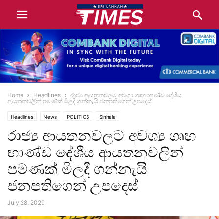
Home
Headlines
රාජ්‍ය ආයතනවලට අවශ්‍ය ගෘහ භාණ්ඩ දේශීය
ආයතනවලින් පමණක් මිලදී ගන්නැයි ජනපතිගෙන් උපදෙස්
Headlines
News
POLITICS
Sinhala
රාජ්‍ය ආයතනවලට අවශ්‍ය ගෘහ
භාණ්ඩ දේශීය ආයතනවලින්
පමණක් මිලදී ගන්නැයි
ජනපතිගෙන් උපදෙස්
July 28, 2020