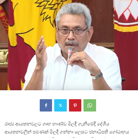
රාජ්‍ය ආයතනවලට ගෘහ භාණ්ඩ මිලදී ගැනීමේදී දේශීය
ආයතනවලින් පමණක් මිලදී ගන්නා ලෙසට ජනාධිපති ගෝඨාභය