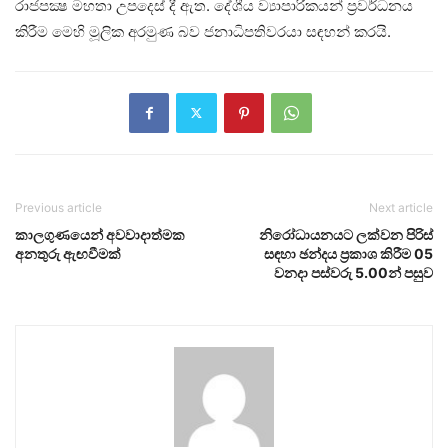
රාජපක්‍ෂ මහතා උපදෙස් දී ඇත. දේශීය ව්‍යාපාරිකයන් ප්‍රවර්ධනය
කිරීම මෙහි මූලික අරමුණ බව ජනාධිපතිවරයා සඳහන් කරයි.
Previous article
Next article
කාලගුණයෙන් අවවාදාත්මක
නිරෝධායනයට ලක්වන පිරිස්
අනතුරු ඇඟවීමක්
සඳහා ඡන්දය ප්‍රකාශ කිරීම 05
වනදා පස්වරු 5.00න් පසුව