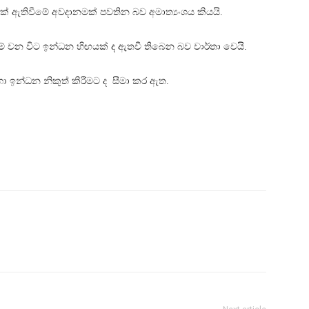
ක් ඇතිවීමේ අවදානමක් පවතින බව අමාත්‍යංශය කියයි.
ේ වන විට ඉන්ධන හිඟයක් ද ඇතවී තිබෙන බව වාර්තා වෙයි.
ා ඉන්ධන නිකුත් කිරීමට ද සීමා කර ඇත.