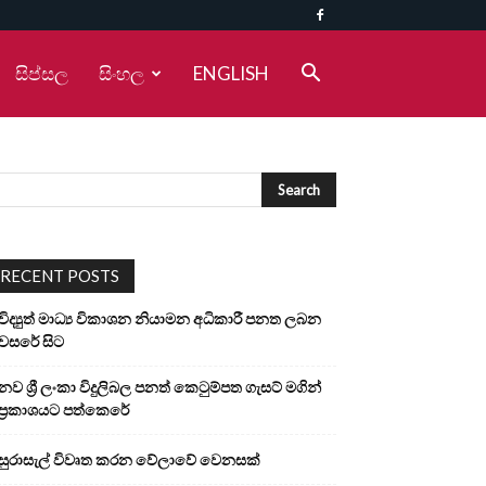
සිප්සල
සිංහල
ENGLISH
RECENT POSTS
විද්‍යුත් මාධ්‍ය විකාශන නියාමන අධිකාරී පනත ලබන
වසරේ සිට
නව ශ්‍රී ලංකා විදුලිබල පනත් කෙටුම්පත ගැසට් මගින්
ප්‍රකාශයට පත්කෙරේ
සුරාසැල් විවෘත කරන වේලාවේ වෙනසක්