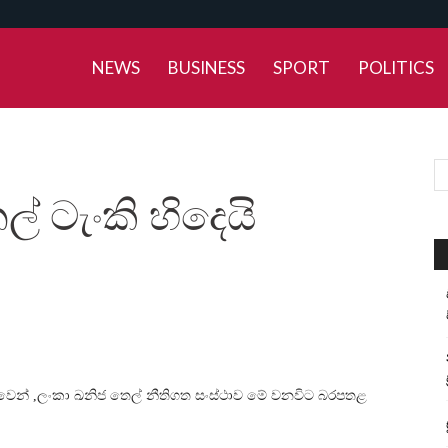
NEWS
BUSINESS
SPORT
POLITICS
් ටැංකි හිදෙයි
න් ,ලංකා ඛනිජ තෙල් නීතිගත සංස්ථාව මේ වනවිට බරපතළ