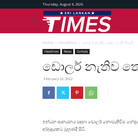
Thursday, August 6, 2026
Srilankan
Home
Headlines
ඩොලර් නැතිව තෙල් ටැංකි හිදෙයි
Times
Headlines
News
Sinhala
ඩොලර් නැතිව තෙල
February 22, 2022
ඉන්ධන ආනයනය සඳහා ඩොලර් නොමැතිවීම හේතුවෙ
අර්බුදයකට මුහුණදී සිටී.