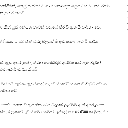
නොකිරීමත්, තෙල් සංස්ථාවට ණය නොදෙන ලෙස මහ බැංකුව රාජ්‍ය
උග්‍ර වී තිබේ.
0 කින් යුත් ඉන්ධන නැවක් වරායේ හිර වී ඇතැයි වාර්තා වේ.
කිහිපයකට පමණක් බවද බලශක්ති අමාත්‍යාංශ ආරංචි මාර්ග
 පැමිණ ඇති අතර ,එහි ඉන්ධන ගොඩබෑම ආරම්භ කර ඇති බැවින්
එම ආරංචි මාර්ග කියයි .
ෝ වරායට පැමිණ ඇති ඩීසල් නැවෙන් ඉන්ධන ගොඩ බෑමට අවශ්‍ය
ාර්තා වේ .
ල් කෝටි තිහක ට ආසන්න ණය මුදලක් ලැබීමට ඇති අතර,ලංකා
 ,ශ්‍රී ලංකන් ගුවන් සමාගමෙන් රුපියල් කෝටි 6300 ක මුදලක් ද