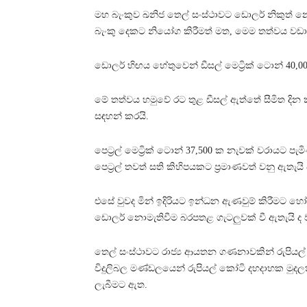
මහ බැංකුව ඛනිජ තෙල් සංස්ථාවට ඩොලර් නිකුත් 
බැංකු දෙකට නියෝග කිරීමත් මත, මෙම තත්වය වඩාත් 
ඩොලර් හිඟය හේතුවෙන් ඩීසල් මෙට්‍රික් ටොන් 40,00
මේ තත්වය හමුවේ රට තුළ ඩීසල් ඇත්තේ සීමිත දින 
සඳහන් කරයි.
පෙට්‍රල් මෙට්‍රික් ටොන් 37,500 ක නැවක් වරායට
පෙට්‍රල් තවත් සති කිහිපයකට ප්‍රමාණවත් වනු ඇතැයි 
එසේ වුවද මින් ඉදිරියට ඉන්ධන ඇණවුම් කිරීමට හ
ඩොලර් නොමැතිවීම බරපතළ ගැටලුවක් වී ඇතැයි ද ව
තෙල් සංස්ථාවට රාජ්‍ය ආයතන ගණනාවකින් රුපිය
විදුලිබල මණ්ඩලයෙන් රුපියල් කෝටි දහදාහක මුදලක්ද
ලැබීමට ඇත.