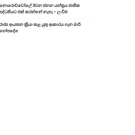
නොරොච්චෝලේ 3වන ජනන යන්ත්‍රය ජාතික
පද්ධතියට එක් කරන්නේ නැහැ – ලංවිම
රාජ්‍ය ආයතන ක්‍රියා කළ යුතු ආකාරය ගැන මාර්
ගෝපදේශ