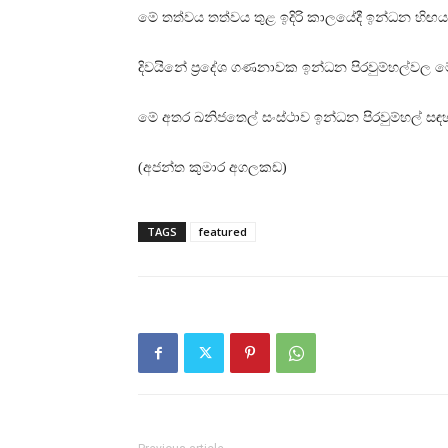
මේ තත්වය තත්වය තුළ ඉදිරි කාලයේදී ඉන්ධන හිඟය
දිවයිනේ ප්‍රදේශ ගණනාවක ඉන්ධන පිරවුම්හල්වල ම
මේ අතර ඛනිජතෙල් සංස්ථාව ඉන්ධන පිරවුම්හල් සඳහ
(අජන්ත කුමාර අගලකඩ)
TAGS
featured