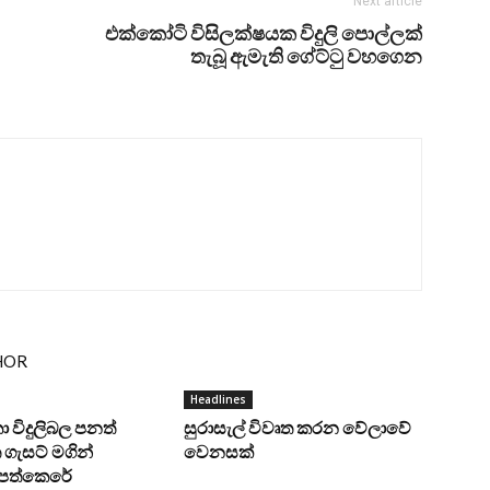
Next article
එක්කෝටි විසිලක්ෂයක විදුලි පොල්ලක්
තැබූ ඇමැති ගේට්ටු වහගෙන
HOR
Headlines
ංකා විදුලිබල පනත්
සුරාසැල් විවෘත කරන වේලාවේ
ගැසට් මගින්
වෙනසක්
ට පත්කෙරේ