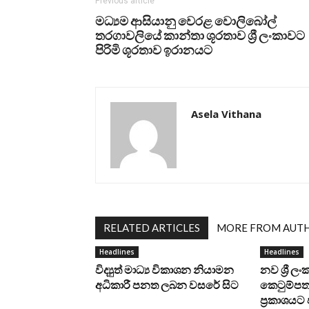
Previous article
මධ්‍යම ආසියානු වෙරළ වොලිබෝල්
තරගාවලියේ කාන්තා ශූරතාව ශ්‍රී ලංකාවට
පිරිමි ශූරතාව ඉරානයට
Asela Vithana
RELATED ARTICLES
MORE FROM AUT
Headlines
Headlines
විද්‍යුත් මාධ්‍ය විකාශන නියාමන
නව ශ්‍රී ල
අධිකාරී පනත ලබන වසරේ සිට
කෙටුම්පත 
ප්‍රකාශය