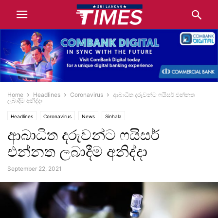
Home
Headlines
Coronavirus
ආබාධිත දරුවන්ට ෆයිසර් එන්නත
ලබාදීම අනිද්දා
Headlines
Coronavirus
News
Sinhala
ආබාධිත දරුවන්ට ෆයිසර්
එන්නත ලබාදීම අනිද්දා
September 22, 2021