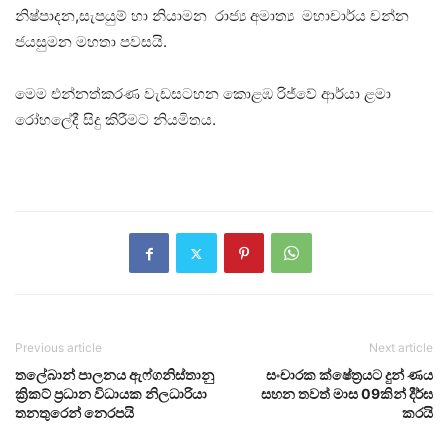
නිෂ්පාදන,සැපයුම් හා නියාමන රාජ්‍ය අමාත්‍ය මහාචාර්ය චන්න
ජයසුමන මහතා පවසයි.
මෙම එන්නත්කරණ වැඩසටහන කොළඹ රිජ්වේ ආර්යා ළමා
රෝහලේදී සිදු කිරීමට නියමිතය.
Previous article
Next article
තලේබාන් පාලනය ඇෆ්ගනිස්තානු
සංචාරක ක්ෂේත්‍රයට දුන් ණය
ක්‍රිකට් ප්‍රධාන විධායක නිලධාරියා
සහන තවත් මාස 09කින් දීර්ඝ
තනතුරෙන් නෙරපයි
කරයි