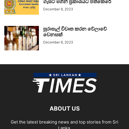
ගැසට් මගින් ප්‍රකාශයට පත්කෙරේ
December 8, 2023
සුරාසැල් විවෘත කරන වේලාවේ
වෙනසක්
December 8, 2023
ABOUT US
Get the latest breaking news and top stories from Sri
Lanka.