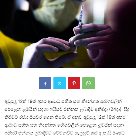
අවුරුදු 12ත් 19ත් අතර ආබාධ සහිත සහ නිදන්ගත රෝගවලින්
පෙළෙන ළමයින් සඳහා ෆයිසර් එන්නත ලබාදීම අනිද්දා (24දා) සිදු
කිරීමට රජය පියවර ගෙන තිබේ. ඒ අනුව අවුරුදු 12ත් 19ත් අතර
ආබාධ සහිත සහ නිදන්ගත රෝගවලින් පෙළෙන ළමයින් සඳහා
ෆයිසර් එන්නත ලබාදීමට මේවනවිට සැලසුම් කර ඇතැයි ඖෂධ