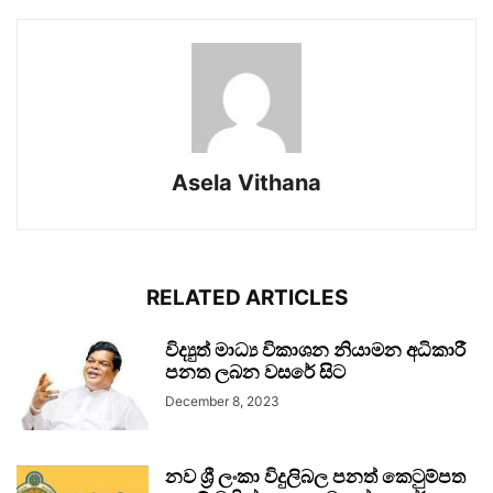
Asela Vithana
RELATED ARTICLES
විද්‍යුත් මාධ්‍ය විකාශන නියාමන අධිකාරී
පනත ලබන වසරේ සිට
December 8, 2023
නව ශ්‍රී ලංකා විදුලිබල පනත් කෙටුම්පත